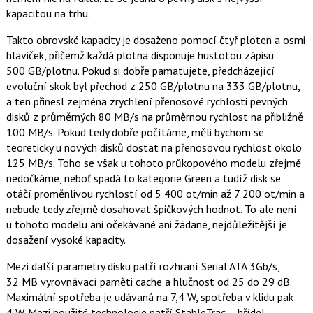
o
kapacitou na trhu.
o
k
Takto obrovské kapacity je dosaženo pomocí čtyř ploten a osmi
u
hlaviček, přičemž každá plotna disponuje hustotou zápisu
500 GB/plotnu. Pokud si dobře pamatujete, předcházející
evoluční skok byl přechod z 250 GB/plotnu na 333 GB/plotnu,
a ten přinesl zejména zrychlení přenosové rychlosti pevných
disků z průměrných 80 MB/s na průměrnou rychlost na přibližně
100 MB/s. Pokud tedy dobře počítáme, měli bychom se
teoreticky u nových disků dostat na přenosovou rychlost okolo
125 MB/s. Toho se však u tohoto průkopového modelu zřejmě
nedočkáme, neboť spadá to kategorie Green a tudíž disk se
otáčí proměnlivou rychlostí od 5 400 ot/min až 7 200 ot/min a
nebude tedy zřejmě dosahovat špičkových hodnot. To ale není
u tohoto modelu ani očekávané ani žádané, nejdůležitější je
dosažení vysoké kapacity.
Mezi další parametry disku patří rozhraní Serial ATA 3Gb/s,
32 MB vyrovnávací paměti cache a hlučnost od 25 do 29 dB.
Maximální spotřeba je udávaná na 7,4 W, spotřeba v klidu pak
4 W. Mezi použité technologie patří StableTrac – hřídel