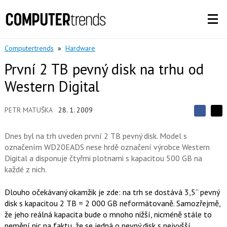
Computertrends
»
Hardware
První 2 TB pevný disk na trhu od
Western Digital
PETR MATUŠKA
28. 1. 2009
S
S
S
d
d
d
í
Dnes byl na trh uveden první 2 TB pevný disk. Model s
í
í
l
l
označením WD20EADS nese hrdě označení výrobce Western
e
e
l
j
Digital a disponuje čtyřmi plotnami s kapacitou 500 GB na
j
t
e
t
každé z nich.
e
e
t
n
n
a
a
Dlouho očekávaný okamžik je zde: na trh se dostává 3,5“ pevný
F
s
a
disk s kapacitou 2 TB = 2 000 GB neformátovaně. Samozřejmě,
í
c
t
že jeho reálná kapacita bude o mnoho nižší, nicméně stále to
e
i
nemění nic na faktu, že se jedná o pevný disk s nejvyšší
b
X