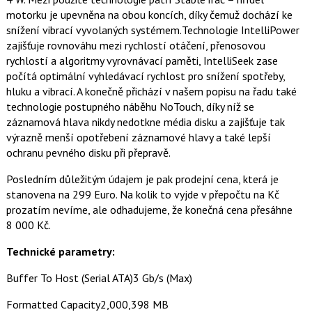
motorku je upevněna na obou koncích, díky čemuž dochází ke
snížení vibrací vyvolaných systémem.Technologie IntelliPower
zajišťuje rovnováhu mezi rychlostí otáčení, přenosovou
rychlostí a algoritmy vyrovnávací paměti, IntelliSeek zase
počítá optimální vyhledávací rychlost pro snížení spotřeby,
hluku a vibrací. A konečně přichází v našem popisu na řadu také
technologie postupného náběhu NoTouch, díky níž se
záznamová hlava nikdy nedotkne média disku a zajišťuje tak
výrazně menší opotřebení záznamové hlavy a také lepší
ochranu pevného disku při přepravě.
Posledním důležitým údajem je pak prodejní cena, která je
stanovena na 299 Euro. Na kolik to vyjde v přepočtu na Kč
prozatím nevíme, ale odhadujeme, že konečná cena přesáhne
8 000 Kč.
Technické parametry:
Buffer To Host (Serial ATA)3 Gb/s (Max)
Formatted Capacity2,000,398 MB