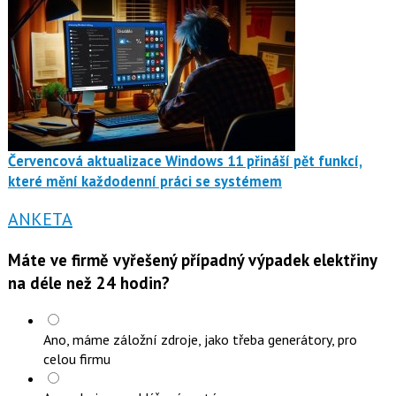
Červencová aktualizace Windows 11 přináší pět funkcí,
které mění každodenní práci se systémem
ANKETA
Máte ve firmě vyřešený případný výpadek elektřiny
na déle než 24 hodin?
Ano, máme záložní zdroje, jako třeba generátory, pro
celou firmu