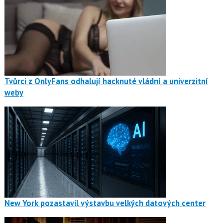
Tvůrci z OnlyFans odhalují hacknuté vládní a univerzitní
weby
New York pozastavil výstavbu velkých datových center