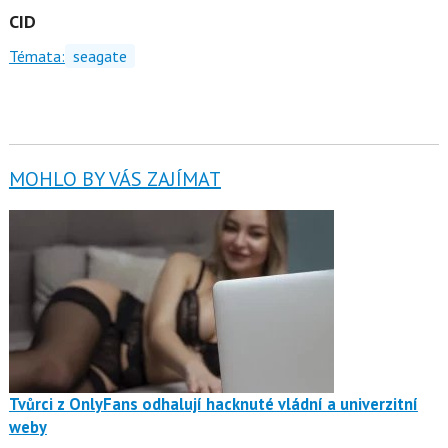
CID
Témata:
seagate
MOHLO BY VÁS ZAJÍMAT
Tvůrci z OnlyFans odhalují hacknuté vládní a univerzitní
weby