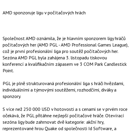
AMD sponzoruje ligu v počítačových hrách
Společnost AMD oznámila, že je hlavním sponzorem ligy hráčů
počítačových her (AMD PGL - AMD Professional Games League),
což je první profesionální liga pro soutěž počítačových her.
Sezóna AMD PGL byla zahájena 3. listopadu tiskovou
konferencí a kvalifikačním zápasem ve 3 COM Park Candlestick
Point.
PGL je plně strukturovaná profesionální liga s hráči hvězdami,
individuálními a týmovými soutěžemi, rozhodčími, diváky a
sponzory.
S více než 250 000 USD v hotovosti a s cenami se v prvém roce
očekává, že PGL přitáhne nejlepší počítačové hráče. Otevírací
sezóna ligy bude zahrnovat dvě kategorie: akční hry,
reprezentované hrou Quake od společnosti Id Software, a