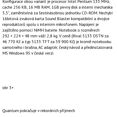
Konfigurace obou variant je procesor Intel Pentium 133 MHz,
cache 256 KB, 16 MB RAM, 1GB pevný disk a interní mechanika
3,5", zaměnitelná za šestinásobnou jednotku CD-ROM. Nechybí
16bitová zvuková karta Sound Blaster kompatibilní a dvojice
reproduktorů spolu s interním mikrofonem. Napájení je
zajištěno pomocí NiMH baterie. Notebook o rozměrech
292 × 224 × 48 mm váží 2,8 kg. V ceně (Rival 5133 DSTN za
46 770 Kč a typ 5133 TFT za 59 900 Kč) je kromě notebooku
samotného i brašna, AC adaptér, český návod a předinstalovaná
MS Windows 95 v české verzi.
obr 3×
Quantum pokračuje v rekordních příjmech