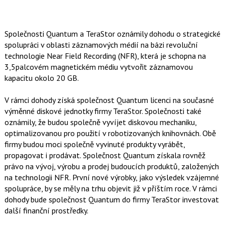
Společnosti Quantum a TeraStor oznámily dohodu o strategické
spolupráci v oblasti záznamových médií na bázi revoluční
technologie Near Field Recording (NFR), která je schopna na
3,5palcovém magnetickém médiu vytvořit záznamovou
kapacitu okolo 20 GB.
V rámci dohody získá společnost Quantum licenci na současné
výměnné diskové jednotky firmy TeraStor. Společnosti také
oznámily, že budou společně vyvíjet diskovou mechaniku,
optimalizovanou pro použití v robotizovaných knihovnách. Obě
firmy budou moci společně vyvinuté produkty vyrábět,
propagovat i prodávat. Společnost Quantum získala rovněž
právo na vývoj, výrobu a prodej budoucích produktů, založených
na technologii NFR. První nové výrobky, jako výsledek vzájemné
spolupráce, by se měly na trhu objevit již v příštím roce. V rámci
dohody bude společnost Quantum do firmy TeraStor investovat
další finanční prostředky.