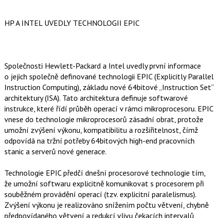
HP A INTEL UVEDLY TECHNOLOGII EPIC
Společnosti Hewlett-Packard a Intel uvedly první informace
o jejich společně definované technologii EPIC (Explicitly Parallel
Instruction Computing), základu nové 64bitové „Instruction Set“
architektury (ISA). Tato architektura definuje softwarové
instrukce, které řídí průběh operací v rámci mikroprocesoru. EPIC
vnese do technologie mikroprocesorů zásadní obrat, protože
umožní zvýšení výkonu, kompatibilitu a rozšiřitelnost, čímž
odpovídá na tržní potřeby 64bitových high-end pracovních
stanic a serverů nové generace.
Technologie EPIC předčí dnešní procesorové technologie tím,
že umožní softwaru explicitně komunikovat s procesorem při
souběžném provádění operací (tzv. explicitní paralelismus).
Zvýšení výkonu je realizováno snížením počtu větvení, chybně
předpovídaného větvení a redukcí vlivu čekacích intervalů