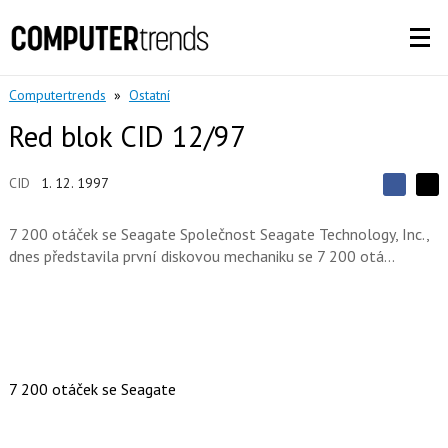
Computertrends
»
Ostatní
Red blok CID 12/97
CID
1. 12. 1997
S
S
S
d
d
d
í
7 200 otáček se Seagate Společnost Seagate Technology, Inc.,
í
í
l
l
dnes představila první diskovou mechaniku se 7 200 otá...
e
e
l
j
j
t
e
t
e
e
t
n
n
a
a
F
s
a
í
c
t
7 200 otáček se Seagate
e
i
b
X
o
o