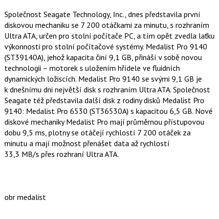
k
u
Společnost Seagate Technology, Inc., dnes představila první
diskovou mechaniku se 7 200 otáčkami za minutu, s rozhraním
Ultra ATA, určen pro stolní počítače PC, a tím opět zvedla laťku
výkonnosti pro stolní počítačové systémy. Medalist Pro 9140
(ST39140A), jehož kapacita činí 9,1 GB, přináší v sobě novou
technologii – motorek s uložením hřídele ve fluidních
dynamických ložiscích. Medalist Pro 9140 se svými 9,1 GB je
k dnešnímu dni největší disk s rozhraním Ultra ATA. Společnost
Seagate též představila další disk z rodiny disků Medalist Pro
9140: Medalist Pro 6530 (ST36530A) s kapacitou 6,5 GB. Nové
diskové mechaniky Medalist Pro mají průměrnou přístupovou
dobu 9,5 ms, plotny se otáčejí rychlostí 7 200 otáček za
minutu a mají možnost přenášet data až rychlostí
33,3 MB/s přes rozhraní Ultra ATA.
obr medalist