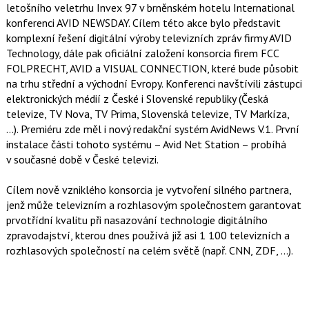
letošního veletrhu Invex 97 v brněnském hotelu International
konferenci AVID NEWSDAY. Cílem této akce bylo představit
komplexní řešení digitální výroby televizních zpráv firmy AVID
Technology, dále pak oficiální založení konsorcia firem FCC
FOLPRECHT, AVID a VISUAL CONNECTION, které bude působit
na trhu střední a východní Evropy. Konferenci navštívili zástupci
elektronických médií z České i Slovenské republiky (Česká
televize, TV Nova, TV Prima, Slovenská televize, TV Markíza,
…). Premiéru zde měl i nový redakční systém AvidNews V.1. První
instalace části tohoto systému – Avid Net Station – probíhá
v současné době v České televizi.
Cílem nově vzniklého konsorcia je vytvoření silného partnera,
jenž může televizním a rozhlasovým společnostem garantovat
prvotřídní kvalitu při nasazování technologie digitálního
zpravodajství, kterou dnes používá již asi 1 100 televizních a
rozhlasových společností na celém světě (např. CNN, ZDF, …).