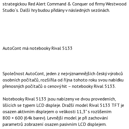
strategickou Red Alert Command & Conquer od firmy Westwood
Studio´s. Další hry budou přidány v následných sezónách.
AutoCont má notebooky Rival 5133
Společnost AutoCont, jeden z nejvýznamnějších český výrobců
osobních počítačů, rozšířila od října tohoto roku svou nabídku
přenosných počítačů o cenový hit – notebooky Rival 5133.
Notebooky Rival 5133 jsou nabízeny ve dvou provedeních,
lišících se typem LCD displeje. Dražší model Rival 5133 TFT je
osazen aktivním displejem o velikosti 11,3" s rozlišením
800 × 600 (64k barev). Levnější model je při zachování
parametrů zobrazení osazen pasivním LCD displejem.