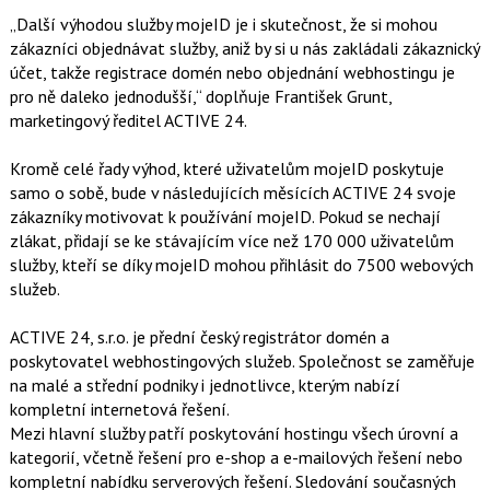
„Další výhodou služby mojeID je i skutečnost, že si mohou
zákazníci objednávat služby, aniž by si u nás zakládali zákaznický
účet, takže registrace domén nebo objednání webhostingu je
pro ně daleko jednodušší,“ doplňuje František Grunt,
marketingový ředitel ACTIVE 24.
Kromě celé řady výhod, které uživatelům mojeID poskytuje
samo o sobě, bude v následujících měsících ACTIVE 24 svoje
zákazníky motivovat k používání mojeID. Pokud se nechají
zlákat, přidají se ke stávajícím více než 170 000 uživatelům
služby, kteří se díky mojeID mohou přihlásit do 7500 webových
služeb.
ACTIVE 24, s.r.o. je přední český registrátor domén a
poskytovatel webhostingových služeb. Společnost se zaměřuje
na malé a střední podniky i jednotlivce, kterým nabízí
kompletní internetová řešení.
Mezi hlavní služby patří poskytování hostingu všech úrovní a
kategorií, včetně řešení pro e-shop a e-mailových řešení nebo
kompletní nabídku serverových řešení. Sledování současných