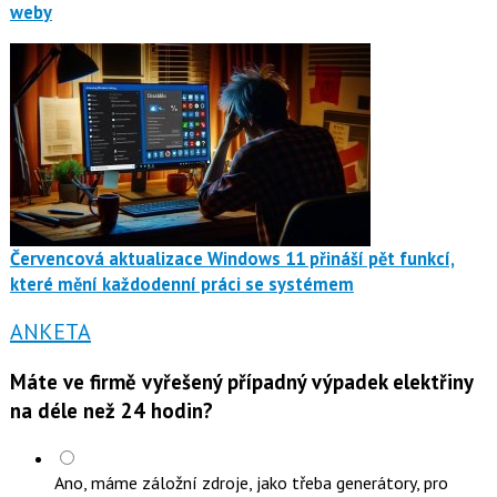
weby
Červencová aktualizace Windows 11 přináší pět funkcí,
které mění každodenní práci se systémem
ANKETA
Máte ve firmě vyřešený případný výpadek elektřiny
na déle než 24 hodin?
Ano, máme záložní zdroje, jako třeba generátory, pro