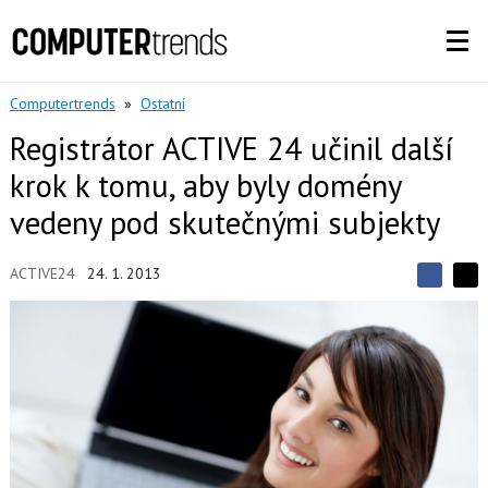
Computertrends
»
Ostatní
Registrátor ACTIVE 24 učinil další
krok k tomu, aby byly domény
vedeny pod skutečnými subjekty
ACTIVE24
24. 1. 2013
S
S
S
d
d
d
í
í
í
l
l
e
e
l
j
j
t
e
t
e
e
t
n
n
a
a
F
s
a
í
c