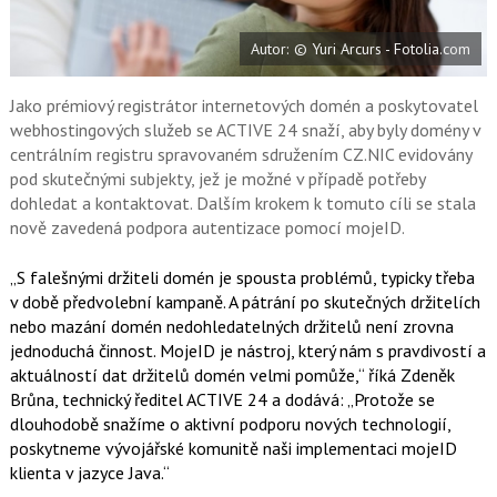
t
e
i
b
X
Autor: © Yuri Arcurs - Fotolia.com
o
o
k
u
Jako prémiový registrátor internetových domén a poskytovatel
webhostingových služeb se ACTIVE 24 snaží, aby byly domény v
centrálním registru spravovaném sdružením CZ.NIC evidovány
pod skutečnými subjekty, jež je možné v případě potřeby
dohledat a kontaktovat. Dalším krokem k tomuto cíli se stala
nově zavedená podpora autentizace pomocí mojeID.
„S falešnými držiteli domén je spousta problémů, typicky třeba
v době předvolební kampaně. A pátrání po skutečných držitelích
nebo mazání domén nedohledatelných držitelů není zrovna
jednoduchá činnost. MojeID je nástroj, který nám s pravdivostí a
aktuálností dat držitelů domén velmi pomůže,“ říká Zdeněk
Brůna, technický ředitel ACTIVE 24 a dodává: „Protože se
dlouhodobě snažíme o aktivní podporu nových technologií,
poskytneme vývojářské komunitě naši implementaci mojeID
klienta v jazyce Java.“