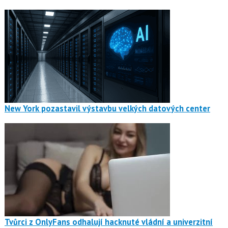
New York pozastavil výstavbu velkých datových center
Tvůrci z OnlyFans odhalují hacknuté vládní a univerzitní