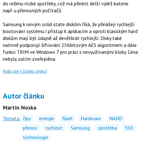
do režimu nízké spotřeby, což má přinést delší výdrž baterie
např. u přenosných počítačů.
Samsung k novým solid state diskům říká, že přinášejí rychlejší
bootování systému i přístup k aplikacím a oproti klasickým hard
diskům mají být údajně až devětkrát rychlejší. Disky také
nativně podporují šifrování 256bitovým AES algoritmem a dále
funkci TRIM ve Windows 7 pro práci s nevyužívanými bloky. Cena
nebyla zatím zveřejněna.
Našli jste v článku chybu?
Autor článku
Martin Noska
Témata:
čipy
energie
flash
Hardware
NAND
přenos
rychlost
Samsung
spotřeba
SSD
technologie