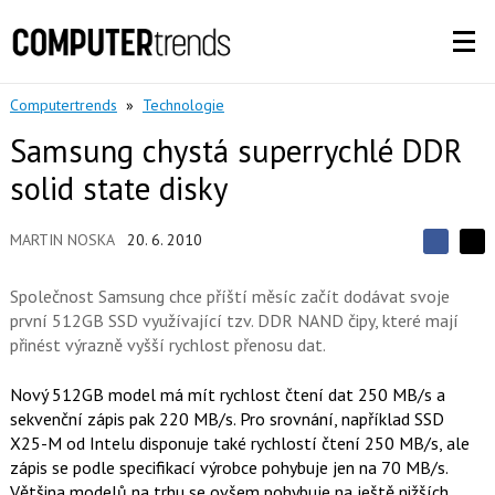
Computertrends
»
Technologie
Samsung chystá superrychlé DDR
solid state disky
MARTIN NOSKA
20. 6. 2010
S
S
S
d
d
d
í
Společnost Samsung chce příští měsíc začít dodávat svoje
í
í
l
l
první 512GB SSD využívající tzv. DDR NAND čipy, které mají
e
e
l
j
přinést výrazně vyšší rychlost přenosu dat.
j
t
e
t
e
e
t
n
Nový 512GB model má mít rychlost čtení dat 250 MB/s a
n
a
a
sekvenční zápis pak 220 MB/s. Pro srovnání, například SSD
F
s
a
X25-M od Intelu disponuje také rychlostí čtení 250 MB/s, ale
í
c
t
zápis se podle specifikací výrobce pohybuje jen na 70 MB/s.
e
i
Většina modelů na trhu se ovšem pohybuje na ještě nižších
b
X