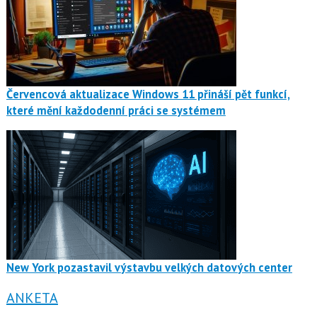
Červencová aktualizace Windows 11 přináší pět funkcí,
které mění každodenní práci se systémem
New York pozastavil výstavbu velkých datových center
ANKETA