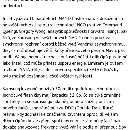
o
hodnotách.
o
k
u
Intel využívá 10 paralelních NAND flash kanálů k dosažení co
nejvyšší rychlosti, spolu s technologií NCQ (Native Command
Queing). Gregory Wong, analytik společnosti Forward Insingt, pak
říká, že Samsung ve svých nových NAND čipech používá
synchronní rozhraní oproti běžně využívanému asynchronnímu,
díky čemuž dosahuje větší šířky přenosového pásma. Navíc pak
podle Wanga nemusí nechat současně běžet tolik čipů paralelně
jako Intel, což může přinést úsporu energie. Limitem je ovšem
rozhraní SATA 3Gb/s, ale s novou specifikací SATA 6 Gb/s by
bylo možné dosáhnout ještě vyšších rychlostí.
Samsung k výrobě používá 30nm litografickou technologii a
jednotlivé flash čipy mají kapacitu 32 Gb. Co se týká zmíněné
spotřeby, tu se Samsungu údajně podařilo snížit použitím
nového řadiče, speciálně při tzv. DDR (Double Data Rate)
režimu, kdy dochází ke značnému zrychlení oproti dřívějším
40nm čipům bez zvýšení spotřeby energie. Zmíněný řadič pak
dokáže analyzovat frekvenci využívání a podle ní přepnout čipy