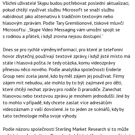
Všichni uživatelé Skypu budou potřebovat poslední aktualizaci,
pokud chtějí využívat službu. Microsoft se snaží službu
nabídnout jako alternativu k tradičním textovým nebo
hlasovým zprávám. Podle Tary Gremilionové, tiskové mluvčí
Microsoftu: „Skype Video Messaging vám umožní spojit se
s rodinou a přáteli, i když zrovna nejsou dostupní.“
Dnes se pro rychlé výměny informací, pro které je telefonní
hovor zbytečný, používají textové zprávy, i když jisté místo má
stále i hlasová pošta. Je tedy otázka, komu videozprávy
přinesou něco nového. Podle analytika společnosti Enderle
Group není zcela jasné, kdo by měl zájem jej používat. Firmy
zájem mít nebudou, ale mohlo by to být zajímavé pro děti,
které chtějí nechat zprávy pro rodiče či prarodiče. Zanechat
hlasovou nebo textovou zprávu je mnohem jednodušší. Jiné by
to mohlo v případě, kdy chcete zaslat více adresátům
videozáznam z vaší dovolené. Je to jeden ze scénářů, kdy by
tato technologie měla svoje výhody.
Podle názoru společnosti Sterling Market Research si to může