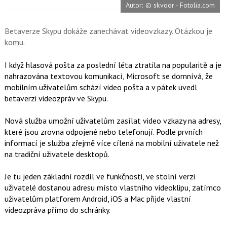
Autor: © skvoor - Fotolia.com
o
o
k
u
Betaverze Skypu dokáže zanechávat videovzkazy. Otázkou je
komu.
I když hlasová pošta za poslední léta ztratila na popularitě a je
nahrazována textovou komunikací, Microsoft se domnívá, že
mobilním uživatelům schází video pošta a v pátek uvedl
betaverzi videozpráv ve Skypu.
Nová služba umožní uživatelům zasílat video vzkazy na adresy,
které jsou zrovna odpojené nebo telefonují. Podle prvních
informací je služba zřejmě více cílená na mobilní uživatele než
na tradiční uživatele desktopů.
Je tu jeden základní rozdíl ve funkčnosti, ve stolní verzi
uživatelé dostanou adresu místo vlastního videoklipu, zatímco
uživatelům platforem Android, iOS a Mac přijde vlastní
videozpráva přímo do schránky.