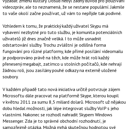
vyžádat změnu kultury. Dosud nebyl žádný důvod pro používání
videozpráv, ale to neznamená, že se nestane populární. Jakmile
to vaše okolí začne používat, už vám to nepřijde tak podivné.
Vzhledem k tomu, že praktický každý uživatel Skypu má
vybavení nezbytné pro tuto službu, je komunita potenciálních
uživatelů již dnes značně veliká. I to může usnadnit
odstartování služby. Trochu zvláštní je odlišná forma
fungování pro různé platformy, kde přímé posílání videomailu
je podporováno právě na těch, kde může hrát roli každý
přenesený megabajt, zatímco u stolních počítačů, kde nehrají
žádnou roli, jsou zasílány pouhé odkazy na externě uložené
soubory.
V každém případě tato nová iniciativa určitě potvrzuje zájem
Microsoftu dále pracovat na platformě Skype, kterou koupil
v květnu 2011 za sumu 8,5 miliard dolarů. Microsoft už nějakou
dobu hledal možnosti, jak lépe integrovat služby VoIP s jeho
vlastními. Nakonec se rozhodl nahradit Skypem Windows
Messenger. Zda je to správné obchodní rozhodnutí, je
samozřejmě otázka. Možná mrhá skutečnou hodnotou své