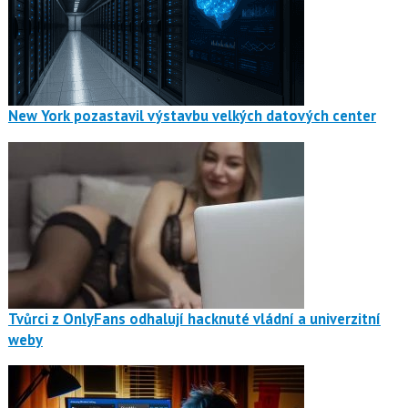
New York pozastavil výstavbu velkých datových center
Tvůrci z OnlyFans odhalují hacknuté vládní a univerzitní
weby