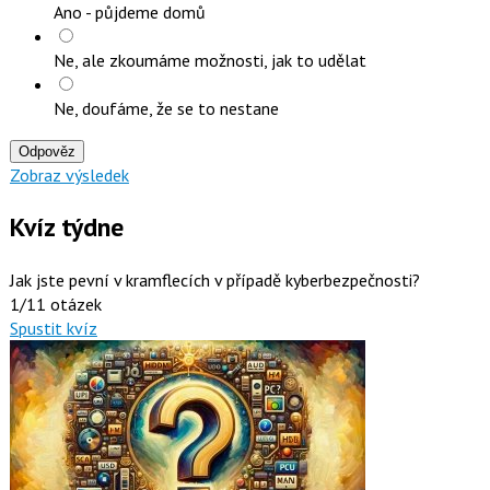
Ano - půjdeme domů
Ne, ale zkoumáme možnosti, jak to udělat
Ne, doufáme, že se to nestane
Odpověz
Zobraz výsledek
Kvíz týdne
Jak jste pevní v kramflecích v případě kyberbezpečnosti?
1/11 otázek
Spustit kvíz