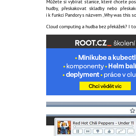
Můžete si vybírat stanice, které chcete p
hudby, přeskakovat skladby nebo přeska
i k funkci Pandory s názvem „Why was this s
Cloud computing a hudba bez překážek? I to 