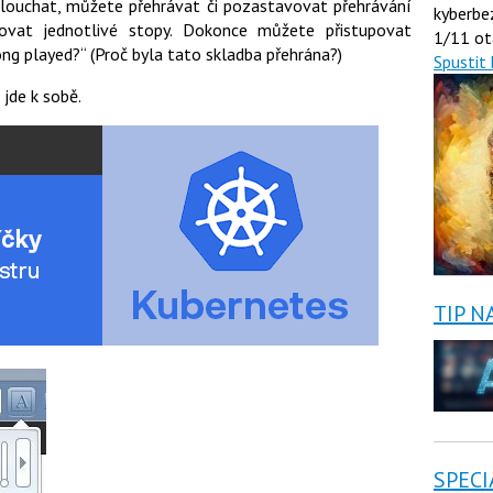
oslouchat, můžete přehrávat či pozastavovat přehrávání
kyberbe
kovat jednotlivé stopy. Dokonce můžete přistupovat
1/11 ot
ong played?“ (Proč byla tato skladba přehrána?)
Spustit 
jde k sobě.
TIP N
SPECI