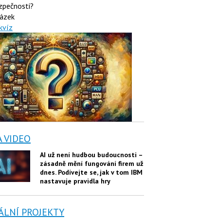
zpečnosti?
ázek
kvíz
A VIDEO
AI už není hudbou budoucnosti –
zásadně mění fungování firem už
dnes. Podívejte se, jak v tom IBM
nastavuje pravidla hry
ÁLNÍ PROJEKTY