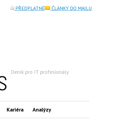
PŘEDPLATNÉ
ČLÁNKY DO MAILU
Deník pro IT profesionály
Hledat
Kariéra
Analýzy