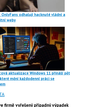
z OnlyFans odhalují hacknuté vládní a
itní weby
ová aktualizace Windows 11 přináší pět
 které mění každodenní práci se
mem
TA
e firmě vyřešený případný výpadek