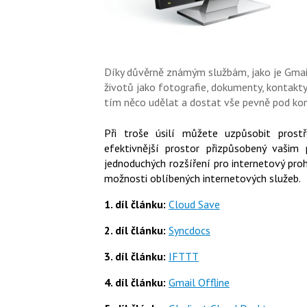
Díky důvěrně známým službám, jako je Gmail,
životů jako fotografie, dokumenty, kontakty 
tím něco udělat a dostat vše pevně pod ko
Při troše úsilí můžete uzpůsobit prost
efektivnější prostor přizpůsobený vašim
jednoduchých rozšíření pro internetový proh
možnosti oblíbených internetových služeb.
1. díl článku:
Cloud Save
2. díl článku:
Syncdocs
3. díl článku:
IFTTT
4. díl článku:
Gmail Offline