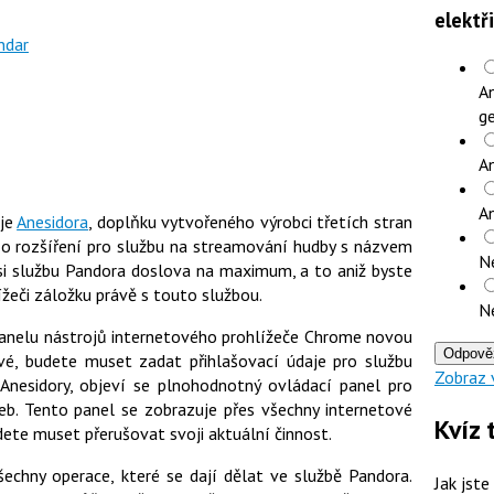
elektř
ndar
An
ge
An
A
oje
Anesidora
, doplňku vytvořeného výrobci třetích stran
e o rozšíření pro službu na streamování hudby s názvem
N
i službu Pandora doslova na maximum, a to aniž byste
žeči záložku právě s touto službou.
N
 panelu nástrojů internetového prohlížeče Chrome novou
Odpově
rvé, budete muset zadat přihlašovací údaje pro službu
Zobraz 
Anesidory, objeví se plnohodnotný ovládací panel pro
eb. Tento panel se zobrazuje přes všechny internetové
Kvíz 
udete muset přerušovat svoji aktuální činnost.
chny operace, které se dají dělat ve službě Pandora.
Jak jste