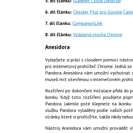
5. díl článku:
Gladinet Cloud Desktop
6. díl článku:
Checker Plus pro Google Cale
7. díl článku:
CompanionLink
8. díl článku:
Vzdálená plocha Chrome
Anesidora
Vylepšete si práci s cloudem pomocí nástr
pro internetový prohlížeč Chrome. Jedná s
Pandora. Anesidora vám umožní vychutnat s
museli mít otevřenou v internetovém prohlí
Rozšíření po dokončení instalace přidá do
ikonku. Když toto rozšíření použijete pop
Pandora. Jakmile poté klepnete na ikonku 
službu Pandora vyladěný podle vašich potř
stránky, které si prohlížíte, takže nikdy neb
Nástroj Anesidora vám umožní provádět vše