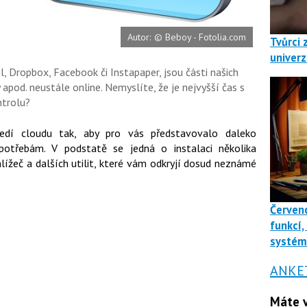
Autor: © Beboy - Fotolia.com
Tvůrci 
univerz
 Dropbox, Facebook či Instapaper, jsou části našich
apod. neustále online. Nemyslíte, že je nejvyšší čas s
ntrolu?
ředí cloudu tak, aby pro vás představovalo daleko
 potřebám. V podstatě se jedná o instalaci několika
lížeč a dalších utilit, které vám odkryjí dosud neznámé
Červenc
funkcí,
systé
ANKE
Máte v