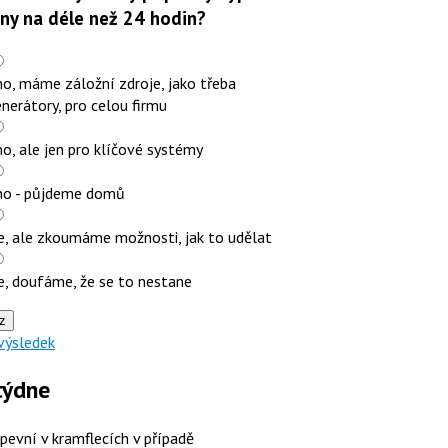
iny na déle než 24 hodin?
o, máme záložní zdroje, jako třeba
nerátory, pro celou firmu
o, ale jen pro klíčové systémy
no - půjdeme domů
e, ale zkoumáme možnosti, jak to udělat
e, doufáme, že se to nestane
z
výsledek
týdne
 pevní v kramflecích v případě