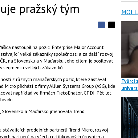
řuje pražský tým
MOHLO
S
S
S
d
d
d
í
í
í
l
l
Vašica nastoupil na pozici Enterprise Major Account
e
e
l
j
stávající velké zákazníky společnosti a za další rozvoj
j
t
e
t
 ČR, na Slovensku a v Maďarsku.
Jeho cílem je posilovat
e
e
t
n
y v segmentu velkých zákazníků.
n
a
a
F
s
šenosti z různých manažerských pozic, které zastával
Tvůrci 
a
í
c
d Micro přichází z firmy Alllen Systems Group (ASG), kde
t
univerz
e
i
coval například ve firmách TietoEnator, CPDI. Pět let
b
X
o
nheadu.
o
k
, Slovensko a Maďarsko jmenovala Trend
u
stávajících prodejních partnerů Trend Micro, rozvoj
ových partnerů na všech certifikovaných úrovních a