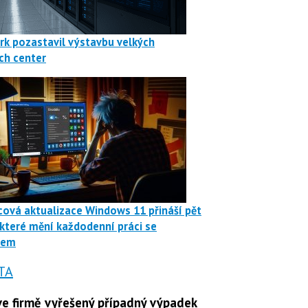
rk pozastavil výstavbu velkých
ch center
ová aktualizace Windows 11 přináší pět
 které mění každodenní práci se
mem
TA
e firmě vyřešený případný výpadek