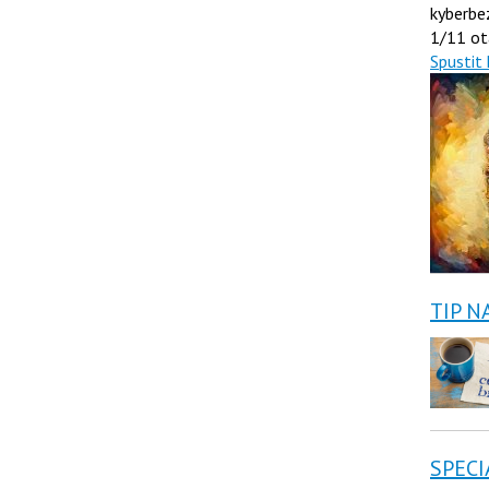
kyberbe
1/11 ot
Spustit 
TIP N
SPECI