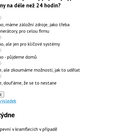
iny na déle než 24 hodin?
o, máme záložní zdroje, jako třeba
nerátory, pro celou firmu
o, ale jen pro klíčové systémy
no - půjdeme domů
e, ale zkoumáme možnosti, jak to udělat
e, doufáme, že se to nestane
z
výsledek
týdne
 pevní v kramflecích v případě