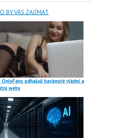
 BY VÁS ZAJÍMAT
z OnlyFans odhalují hacknuté vládní a
itní weby