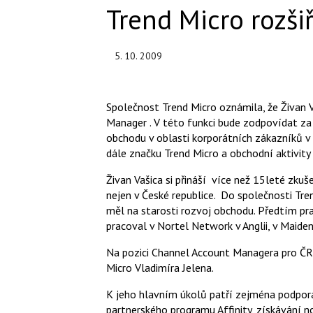
Trend Micro rozši
5. 10. 2009
Společnost Trend Micro
oznámila, že Živan 
Manager . V této funkci bude zodpovídat za 
obchodu v oblasti korporátních zákazníků v
dále značku Trend Micro a obchodní aktivit
Živan Vašica si přináší více než 15leté zku
nejen v České republice. Do společnosti Tren
měl na starosti rozvoj obchodu. Předtím pra
pracoval v Nortel Network v Anglii, v Maide
Na pozici Channel Account Managera pro ČR
Micro Vladimíra Jelena.
K jeho hlavním úkolů patří zejména podpora 
partnerského programu Affinity, získávání n