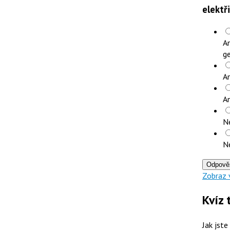
elektř
An
ge
An
A
N
N
Odpově
Zobraz 
Kvíz 
Jak jste