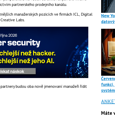
nictvím partnerského prodejního kanálu.
znějších manažerských pozicích ve firmách ICL, Digital
New Yo
 Creative Labs.
datový
Červenc
funkcí,
i partnery budou oba nově jmenovaní manažeři řídit
systé
ANKE
Máte v