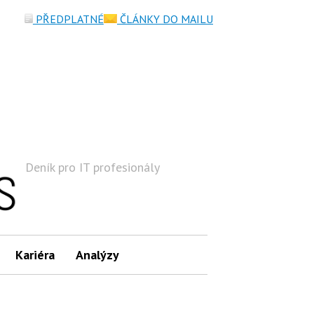
PŘEDPLATNÉ
ČLÁNKY DO MAILU
Deník pro IT profesionály
Hledat
Kariéra
Analýzy