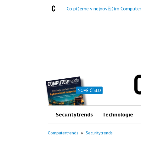
Co píšeme v nejnovějším Computer
NOVÉ ČÍSLO
Securitytrends
Technologie
Computertrends
»
Securitytrends