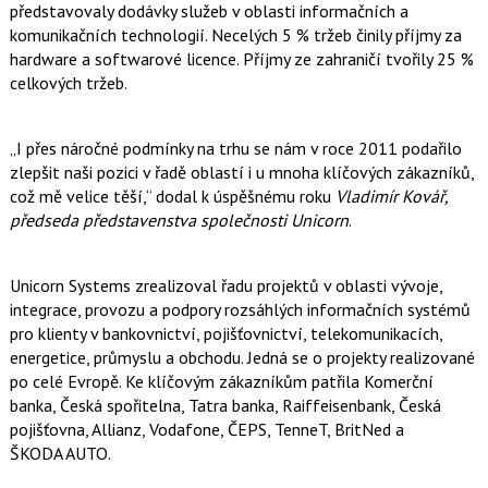
představovaly dodávky služeb v oblasti informačních a
o
o
komunikačních technologií. Necelých 5 % tržeb činily příjmy za
k
hardware a softwarové licence. Příjmy ze zahraničí tvořily 25 %
u
celkových tržeb.
„I přes náročné podmínky na trhu se nám v roce 2011 podařilo
zlepšit naši pozici v řadě oblastí i u mnoha klíčových zákazníků,
což mě velice těší,“ dodal k úspěšnému roku
Vladimír Kovář,
předseda představenstva společnosti Unicorn
.
Unicorn Systems zrealizoval řadu projektů v oblasti vývoje,
integrace, provozu a podpory rozsáhlých informačních systémů
pro klienty v bankovnictví, pojišťovnictví, telekomunikacích,
energetice, průmyslu a obchodu. Jedná se o projekty realizované
po celé Evropě. Ke klíčovým zákazníkům patřila Komerční
banka, Česká spořitelna, Tatra banka, Raiffeisenbank, Česká
pojišťovna, Allianz, Vodafone, ČEPS, TenneT, BritNed a
ŠKODA AUTO.