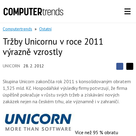
Computertrends
»
Ostatní
Tržby Unicornu v roce 2011
výrazně vzrostly
UNICORN
28. 2. 2012
S
S
S
d
d
d
í
Skupina Unicorn zakončila rok 2011 s konsolidovaným obratem
í
í
l
l
1,325 mld. Kč. Hospodářské výsledky firmy potvrzují, že firma
e
e
l
j
úspěšně pokračuje v růstu svých tržeb a získávání nových
j
t
e
t
zakázek nejen na českém trhu, ale významně i v zahraničí.
e
e
t
n
n
a
a
F
s
a
í
c
t
e
i
Více než 95 % obratu
b
X