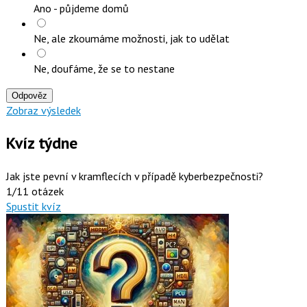
Ano - půjdeme domů
Ne, ale zkoumáme možnosti, jak to udělat
Ne, doufáme, že se to nestane
Odpověz
Zobraz výsledek
Kvíz týdne
Jak jste pevní v kramflecích v případě kyberbezpečnosti?
1/11 otázek
Spustit kvíz