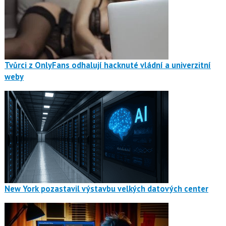
Tvůrci z OnlyFans odhalují hacknuté vládní a univerzitní
weby
New York pozastavil výstavbu velkých datových center