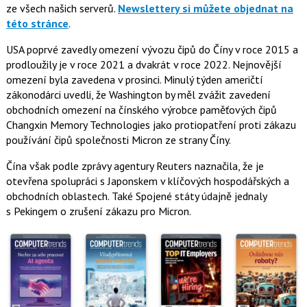
ze všech našich serverů.
Newslettery si můžete objednat na
této stránce
.
USA poprvé zavedly omezení vývozu čipů do Číny v roce 2015 a
prodloužily je v roce 2021 a dvakrát v roce 2022. Nejnovější
omezení byla zavedena v prosinci. Minulý týden američtí
zákonodárci uvedli, že Washington by měl zvážit zavedení
obchodních omezení na čínského výrobce paměťových čipů
Changxin Memory Technologies jako protiopatření proti zákazu
používání čipů společnosti Micron ze strany Číny.
Čína však podle zprávy agentury Reuters naznačila, že je
otevřena spolupráci s Japonskem v klíčových hospodářských a
obchodních oblastech. Také Spojené státy údajně jednaly
s Pekingem o zrušení zákazu pro Micron.