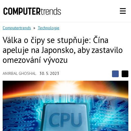
Computertrends
»
Technologie
Válka o čipy se stupňuje: Čína
apeluje na Japonsko, aby zastavilo
omezování vývozu
ANIRBAL GHOSHAL
30. 5. 2023
S
S
S
d
d
d
í
í
í
l
l
e
e
l
j
j
t
e
t
e
e
t
n
n
a
a
F
s
a
í
c