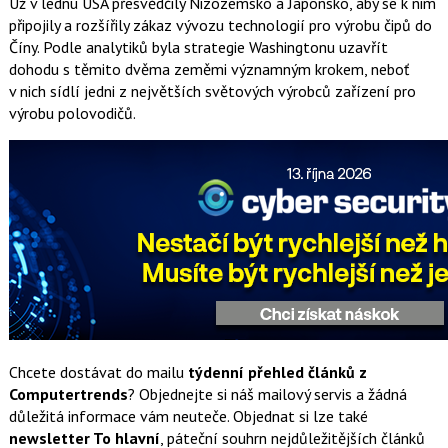
Už v lednu USA přesvědčily Nizozemsko a Japonsko, aby se k nim
připojily a rozšířily zákaz vývozu technologií pro výrobu čipů do
Číny. Podle analytiků byla strategie Washingtonu uzavřít
dohodu s těmito dvěma zeměmi významným krokem, neboť
v nich sídlí jedni z největších světových výrobců zařízení pro
výrobu polovodičů.
Chcete dostávat do mailu
týdenní přehled článků z
Computertrends
? Objednejte si náš mailový servis a žádná
důležitá informace vám neuteče. Objednat si lze také
newsletter To hlavní
, páteční souhrn nejdůležitějších článků