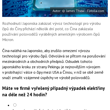
t
e
i
b
X
Autor: © James Thew - Fotolia.com
o
o
k
u
Rozhodnutí Japonska zakázat vývoz technologií pro výrobu
čipů do Číny přichází několik dní poté, co Čína zakázala
používání polovodičů vyráběných americkým výrobcem čipů
Micron.
Čína naléhá na Japonsko, aby zrušilo omezení vývozu
technologií pro výrobu čipů. Odvolává se přitom na porušování
mezinárodních a obchodních předpisů. Odsudek tohoto
japonského kroku ze strany Pekingu je nejnovějším vývojem
v probíhající válce o čipy mezi USA a Čínou, v níž se obě země
snaží zmařit vzájemné úspěchy ve výrobě polovodičů.
Máte ve firmě vyřešený případný výpadek elektřiny
na déle než 24 hodin?