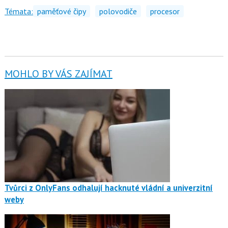
Témata:
paměťové čipy
polovodiče
procesor
MOHLO BY VÁS ZAJÍMAT
Tvůrci z OnlyFans odhalují hacknuté vládní a univerzitní
weby