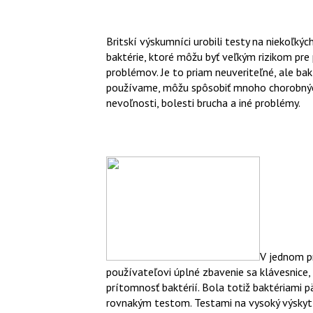
Britskí výskumníci urobili testy na niekoľkýc
baktérie, ktoré môžu byť veľkým rizikom pre
problémov. Je to priam neuveriteľné, ale bakt
používame, môžu spôsobiť mnoho chorobných
nevoľnosti, bolesti brucha a iné problémy.
V jednom pr
používateľovi úplné zbavenie sa klávesnice
prítomnosť baktérií. Bola totiž baktériami p
rovnakým testom. Testami na vysoký výsky