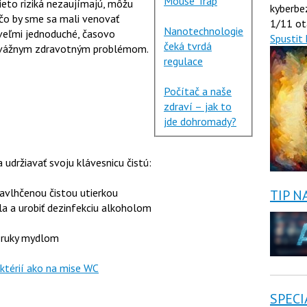
Mouse Trap
tieto riziká nezaujímajú, môžu
kyberbe
čo by sme sa mali venovať
1/11 ot
Nanotechnologie
 veľmi jednoduché, časovo
Spustit 
čeká tvrdá
 vážnym zdravotným problémom.
regulace
Počítač a naše
zdraví – jak to
jde dohromady?
a udržiavať svoju klávesnicu čistú:
avlhčenou čistou utierkou
TIP N
la a urobiť dezinfekciu alkoholom
ť ruky mydlom
aktérií ako na mise WC
SPECI