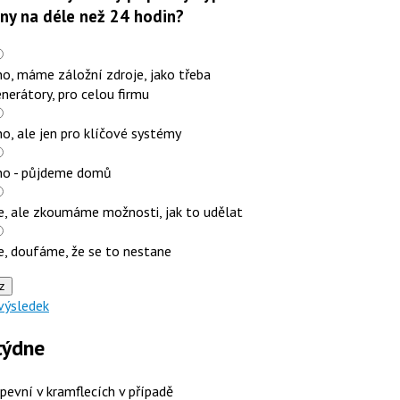
iny na déle než 24 hodin?
o, máme záložní zdroje, jako třeba
nerátory, pro celou firmu
o, ale jen pro klíčové systémy
no - půjdeme domů
e, ale zkoumáme možnosti, jak to udělat
e, doufáme, že se to nestane
z
výsledek
týdne
 pevní v kramflecích v případě