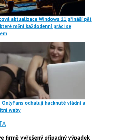
ová aktualizace Windows 11 přináší pět
 které mění každodenní práci se
mem
z OnlyFans odhalují hacknuté vládní a
itní weby
TA
e firmě vyřešený případný výpadek