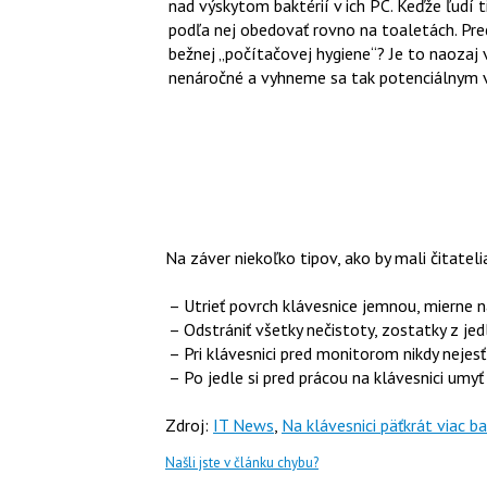
nad výskytom baktérií v ich PC. Keďže ľudí 
podľa nej obedovať rovno na toaletách. Pre
bežnej „počítačovej hygiene“? Je to naozaj
nenáročné a vyhneme sa tak potenciálnym
Na záver niekoľko tipov, ako by mali čitateli
– Utrieť povrch klávesnice jemnou, mierne n
– Odstrániť všetky nečistoty, zostatky z jed
– Pri klávesnici pred monitorom nikdy nejesť
– Po jedle si pred prácou na klávesnici umy
Zdroj:
IT News
,
Na klávesnici päťkrát viac b
Našli jste v článku chybu?