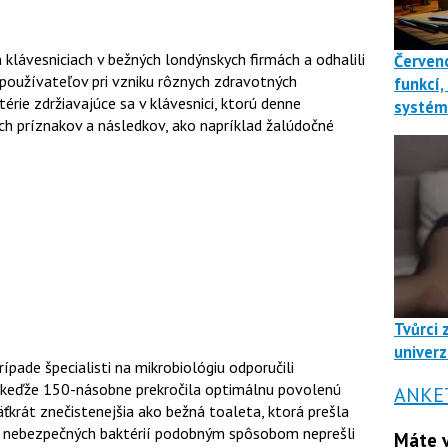
h klávesniciach v bežných londýnskych firmách a odhalili
Červenc
 používateľov pri vzniku rôznych zdravotných
funkcí,
érie zdržiavajúce sa v klávesnici, ktorú denne
systé
 príznakov a následkov, ako napríklad žalúdočné
Tvůrci 
univerz
ípade špecialisti na mikrobiológiu odporučili
, keďže 150-násobne prekročila optimálnu povolenú
ANKE
äťkrát znečistenejšia ako bežná toaleta, ktorá prešla
t nebezpečných baktérií podobným spôsobom neprešli
Máte v