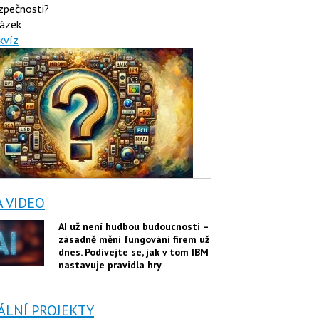
zpečnosti?
ázek
kvíz
A VIDEO
AI už není hudbou budoucnosti –
zásadně mění fungování firem už
dnes. Podívejte se, jak v tom IBM
nastavuje pravidla hry
ÁLNÍ PROJEKTY