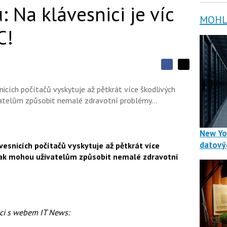
 Na klávesnici je víc
MOHLO
C!
S
S
S
d
d
d
í
icích počítačů vyskytuje až pětkrát více škodlivých
í
í
l
l
vatelům způsobit nemalé zdravotní problémy...
e
e
l
j
j
t
e
t
e
e
t
New Yo
n
n
a
a
datový
esnicích počítačů vyskytuje až pětkrát více
F
s
a
 pak mohou uživatelům způsobit nemalé zdravotní
í
c
t
e
i
b
X
o
o
k
u
áci s webem IT News: