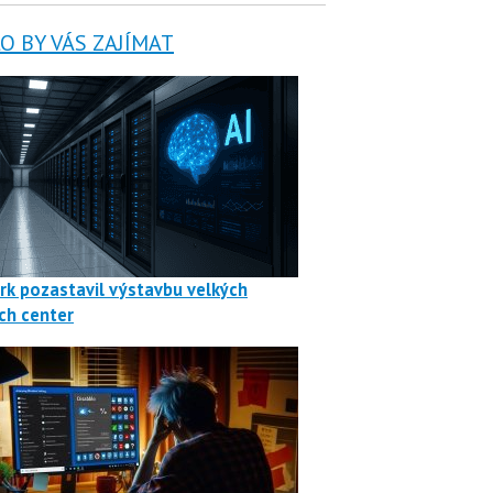
 BY VÁS ZAJÍMAT
rk pozastavil výstavbu velkých
ch center