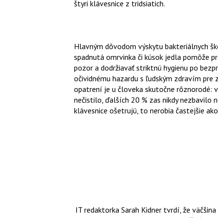
štyri klávesnice z tridsiatich.
Hlavným dôvodom výskytu bakteriálnych škod
spadnutá omrvinka či kúsok jedla pomôže pre
pozor a dodržiavať striktnú hygienu po bezp
očividnému hazardu s ľudským zdravím pre z
opatrení je u človeka skutočne rôznorodé: v
nečistilo, ďalších 20 % zas nikdy nezbavilo 
klávesnice ošetrujú, to nerobia častejšie ako
IT redaktorka Sarah Kidner tvrdí, že väčšin