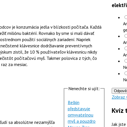
elektř
An
cov je konzumácia jedla v blízkosti počítača. Každá
ge
žiť miliónu baktérií. Rovnako by sme si mali dávať
rostrednom použití sociálnych zariadení. Napriek
An
nečistené klávesnice dodržiavanie preventívnych
ýskum zistil, že 10 % používateľov klávesnicu nikdy
A
nečistôt počítačovú myš. Takmer polovica z tých, čo
 raz za mesiac.
N
N
Nenechte si ujít:
Odpově
Zobraz 
Belkin
představuje
Kvíz 
omyvatelnou
myš a pouzdro
a ľudí sa absolútne nezamýšľa
Jak jste