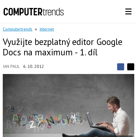
Computertrends
»
Internet
Využijte bezplatný editor Google
Docs na maximum - 1. díl
IAN PAUL
6. 10. 2012
S
S
S
d
d
d
í
í
í
l
l
e
e
l
j
j
t
e
t
e
e
t
n
n
a
a
F
s
a
í
c
t
e
i
b
X