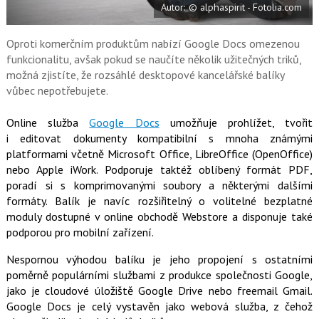
Autor: © alphaspirit - Fotolia.com
o
o
k
u
Oproti komerčním produktům nabízí Google Docs omezenou
funkcionalitu, avšak pokud se naučíte několik užitečných triků,
možná zjistíte, že rozsáhlé desktopové kancelářské balíky
vůbec nepotřebujete.
Online služba
Google Docs
umožňuje prohlížet, tvořit
i editovat dokumenty kompatibilní s mnoha známými
platformami včetně Microsoft Office, LibreOffice (OpenOffice)
nebo Apple iWork. Podporuje taktéž oblíbený formát PDF,
poradí si s komprimovanými soubory a některými dalšími
formáty. Balík je navíc rozšiřitelný o volitelné bezplatné
moduly dostupné v online obchodě Webstore a disponuje také
podporou pro mobilní zařízení.
Nespornou výhodou balíku je jeho propojení s ostatními
poměrně populárními službami z produkce společnosti Google,
jako je cloudové úložiště Google Drive nebo freemail Gmail.
Google Docs je celý vystavěn jako webová služba, z čehož