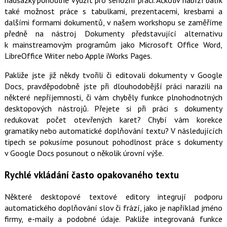
nadsázky pohodlně využít pro seriózní práci. Ačkoliv nabízí balík
také možnost práce s tabulkami, prezentacemi, kresbami a
dalšími formami dokumentů, v našem workshopu se zaměříme
předně na nástroj Dokumenty představující alternativu
k mainstreamovým programům jako Microsoft Office Word,
LibreOffice Writer nebo Apple iWorks Pages.
Pakliže jste již někdy tvořili či editovali dokumenty v Google
Docs, pravděpodobně jste při dlouhodobější práci narazili na
některé nepříjemnosti, či vám chyběly funkce plnohodnotných
desktopových nástrojů. Přejete si při práci s dokumenty
redukovat počet otevřených karet? Chybí vám korekce
gramatiky nebo automatické doplňování textu? V následujících
tipech se pokusíme posunout pohodlnost práce s dokumenty
v Google Docs posunout o několik úrovní výše.
Rychlé vkládání často opakovaného textu
Některé desktopové textové editory integrují podporu
automatického doplňování slov či frází, jako je například jméno
firmy, e-maily a podobné údaje. Pakliže integrovaná funkce