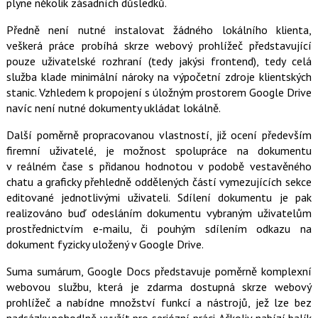
plyne několik zásadních důsledků.
Předně není nutné instalovat žádného lokálního klienta,
veškerá práce probíhá skrze webový prohlížeč představující
pouze uživatelské rozhraní (tedy jakýsi frontend), tedy celá
služba klade minimální nároky na výpočetní zdroje klientských
stanic. Vzhledem k propojení s úložným prostorem Google Drive
navíc není nutné dokumenty ukládat lokálně.
Další poměrně propracovanou vlastností, již ocení především
firemní uživatelé, je možnost spolupráce na dokumentu
v reálném čase s přidanou hodnotou v podobě vestavěného
chatu a graficky přehledně oddělených částí vymezujících sekce
editované jednotlivými uživateli. Sdílení dokumentu je pak
realizováno buď odesláním dokumentu vybraným uživatelům
prostřednictvím e-mailu, či pouhým sdílením odkazu na
dokument fyzicky uložený v Google Drive.
Suma sumárum, Google Docs představuje poměrně komplexní
webovou službu, která je zdarma dostupná skrze webový
prohlížeč a nabídne množství funkcí a nástrojů, jež lze bez