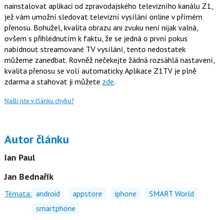
nainstalovat aplikaci od zpravodajského televizního kanálu Z1,
jež vám umožní sledovat televizní vysílání online v přímém
přenosu. Bohužel, kvalita obrazu ani zvuku není nijak valná,
ovšem s přihlédnutím k faktu, že se jedná o první pokus
nabídnout streamované TV vysílání, tento nedostatek
můžeme zanedbat. Rovněž nečekejte žádná rozsáhlá nastavení,
kvalita přenosu se volí automaticky. Aplikace Z1TV je plně
zdarma a stahovat ji můžete
zde
.
Našli jste v článku chybu?
Autor článku
Ian Paul
Jan Bednařík
Témata:
android
appstore
iphone
SMART World
smartphone