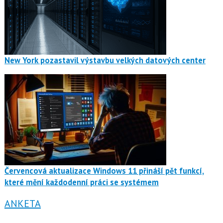
New York pozastavil výstavbu velkých datových center
Červencová aktualizace Windows 11 přináší pět funkcí,
které mění každodenní práci se systémem
ANKETA