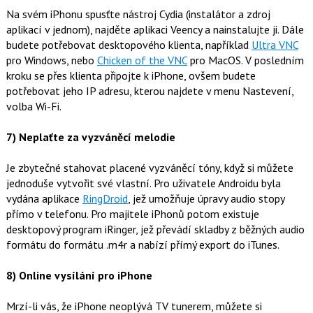
Na svém iPhonu spusťte nástroj Cydia (instalátor a zdroj
aplikací v jednom), najděte aplikaci Veency a nainstalujte ji. Dále
budete potřebovat desktopového klienta, například
Ultra VNC
pro Windows, nebo
Chicken of the VNC
pro MacOS. V posledním
kroku se přes klienta připojte k iPhone, ovšem budete
potřebovat jeho IP adresu, kterou najdete v menu Nastevení,
volba Wi-Fi.
7) Neplaťte za vyzváněcí melodie
Je zbytečné stahovat placené vyzváněcí tóny, když si můžete
jednoduše vytvořit své vlastní. Pro uživatele Androidu byla
vydána aplikace
RingDroid
, jež umožňuje úpravy audio stopy
přímo v telefonu. Pro majitele iPhonů potom existuje
desktopový program iRinger, jež převádí skladby z běžných audio
formátu do formátu .m4r a nabízí přímý export do iTunes.
8) Online vysílání pro iPhone
Mrzí-li vás, že iPhone neoplývá TV tunerem, můžete si