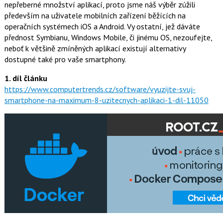
t
nepřeberné množství aplikací, proto jsme náš výběr zúžili
e
i
především na uživatele mobilních zařízení běžících na
b
X
o
operačních systémech iOS a Android. Vy ostatní, jež dáváte
o
přednost Symbianu, Windows Mobile, či jinému OS, nezoufejte,
k
u
neboť k většině zmíněných aplikací existují alternativy
dostupné také pro vaše smartphony.
1. díl článku
https://www.computertrends­.cz/software/vyuzijte-svuj-
smartphone-na-maximum-8-uzitecnych-aplikaci-1-dil-11050