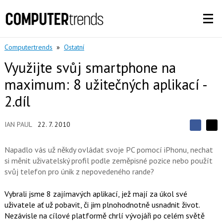
Computertrends
»
Ostatní
Využijte svůj smartphone na
maximum: 8 užitečných aplikací -
2.díl
IAN PAUL
22. 7. 2010
S
S
S
d
d
d
í
Napadlo vás už někdy ovládat svoje PC pomocí iPhonu, nechat
í
í
l
l
si měnit uživatelský profil podle zeměpisné pozice nebo použít
e
e
l
j
svůj telefon pro únik z nepovedeného rande?
j
t
e
t
e
e
t
n
Vybrali jsme 8 zajímavých aplikací, jež mají za úkol své
n
a
a
uživatele ať už pobavit, či jim plnohodnotně usnadnit život.
F
s
a
Nezávisle na cílové platformě chrlí vývojáři po celém světě
í
c