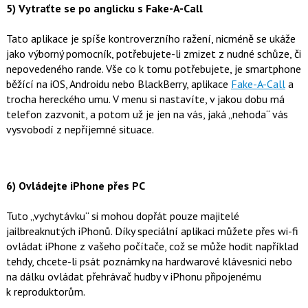
5) Vytraťte se po anglicku s Fake-A-Call
Tato aplikace je spíše kontroverzního ražení, nicméně se ukáže
jako výborný pomocník, potřebujete-li zmizet z nudné schůze, či
nepovedeného rande. Vše co k tomu potřebujete, je smartphone
běžící na iOS, Androidu nebo BlackBerry, aplikace
Fake-A-Call
a
trocha hereckého umu. V menu si nastavíte, v jakou dobu má
telefon zazvonit, a potom už je jen na vás, jaká „nehoda“ vás
vysvobodí z nepříjemné situace.
6) Ovládejte iPhone přes PC
Tuto „vychytávku“ si mohou dopřát pouze majitelé
jailbreaknutých iPhonů. Díky speciální aplikaci můžete přes wi-fi
ovládat iPhone z vašeho počítače, což se může hodit například
tehdy, chcete-li psát poznámky na hardwarové klávesnici nebo
na dálku ovládat přehrávač hudby v iPhonu připojenému
k reproduktorům.