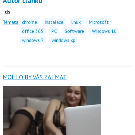
Autor článku
-ds
Témata:
chrome
instalace
linux
Microsoft
office 365
PC
Software
Windows 10
windows 7
windows xp
MOHLO BY VÁS ZAJÍMAT