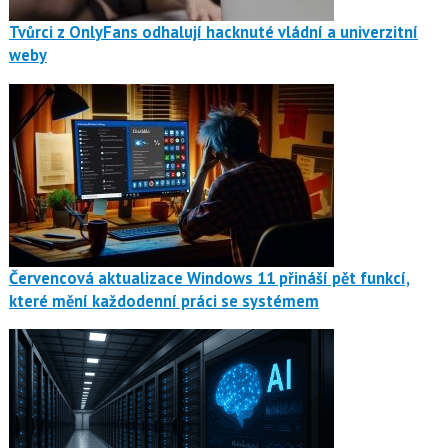
Tvůrci z OnlyFans odhalují hacknuté vládní a univerzitní
weby
Červencová aktualizace Windows 11 přináší pět funkcí,
které mění každodenní práci se systémem