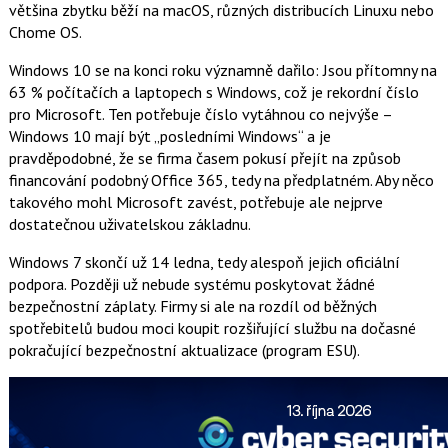
většina zbytku běží na macOS, různých distribucích Linuxu nebo
Chome OS.
Windows 10 se na konci roku významně dařilo: Jsou přítomny na
63 % počítačích a laptopech s Windows, což je rekordní číslo
pro Microsoft. Ten potřebuje číslo vytáhnou co nejvýše –
Windows 10 mají být „posledními Windows“ a je
pravděpodobné, že se firma časem pokusí přejít na způsob
financování podobný Office 365, tedy na předplatném. Aby něco
takového mohl Microsoft zavést, potřebuje ale nejprve
dostatečnou uživatelskou základnu.
Windows 7 skončí už 14 ledna, tedy alespoň jejich oficiální
podpora. Později už nebude systému poskytovat žádné
bezpečnostní záplaty. Firmy si ale na rozdíl od běžných
spotřebitelů budou moci koupit rozšiřující službu na dočasné
pokračující bezpečnostní aktualizace (program ESU).