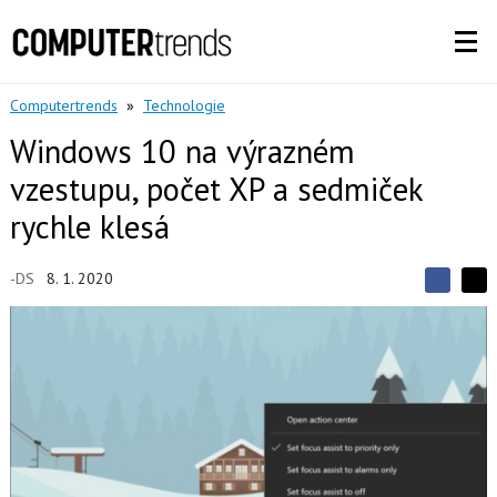
Computertrends
»
Technologie
Windows 10 na výrazném
vzestupu, počet XP a sedmiček
rychle klesá
-DS
8. 1. 2020
S
S
S
d
d
d
í
í
í
l
l
e
e
l
j
j
t
e
t
e
e
t
n
n
a
a
F
s
a
í
c