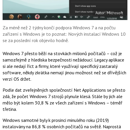
t
e
i
b
X
Autor: Microsoft
o
o
k
u
Za méně než 2 týdny končí podpora Windows 7 a na počtu
zařízení s Windows je to poznat: Nových instalací Windows 10
se za poslední rok objevilo hodně.
Windows 7 přesto běží na stovkách milionů počítačů – což je
samozřejmě z hlediska bezpečnosti nežádoucí. Legacy aplikace
si ale nedají říct a firmy, které využívají specifický zastaralý
software, někdy zkrátka nemají jinou možnost než se dřívějších
verzí OS držet.
Podle dat zveřejněných společností Net Applications se přesto
zdá, že počet Windows 7 strojů plynule klesá. Stále by jich ale
mělo být kolem 30,8 % ze všech zařízení s Windows – téměř
třetina.
Windows samotné byly k prosinci minulého roku (2019)
instalovány na 86,8 % osobních počítačů na světě. Naprostá