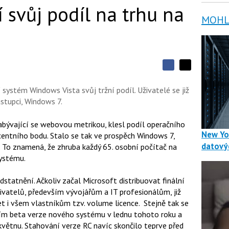
 svůj podíl na trhu na
MOHLO
S
S
S
d
d
d
í
 systém Windows Vista svůj tržní podíl. Uživatelé se již
í
í
l
l
stupci, Windows 7.
e
e
l
j
j
t
e
t
abývající se webovou metrikou, klesl podíl operačního
e
e
t
New Yo
n
entního bodu. Stalo se tak ve prospěch Windows 7,
n
a
a
datový
%. To znamená, že zhruba každý 65. osobní počítač na
F
s
a
ystému.
í
c
t
e
i
tatnění. Ačkoliv začal Microsoft distribuovat finální
b
X
o
atelů, především vývojářům a IT profesionálům, již
o
et i všem vlastníkům tzv. volume licence. Stejně tak se
k
u
ním beta verze nového systému v lednu tohoto roku a
v květnu. Stahování verze RC navíc skončilo teprve před