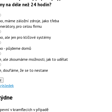
iny na déle než 24 hodin?
o, máme záložní zdroje, jako třeba
nerátory, pro celou firmu
o, ale jen pro klíčové systémy
no - půjdeme domů
e, ale zkoumáme možnosti, jak to udělat
e, doufáme, že se to nestane
z
výsledek
týdne
 pevní v kramflecích v případě