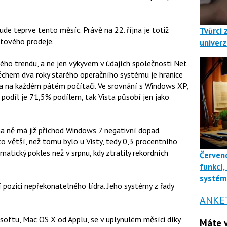
 teprve tento měsíc. Právě na 22. října je totiž
Tvůrci 
ětového prodeje.
univerz
ého trendu, a ne jen výkyvem v údajích společnosti Net
ěchem dva roky starého operačního systému je hranice
la na každém pátém počítači. Ve srovnání s Windows XP,
ch podíl je 71,5% podílem, tak Vista působí jen jako
na ně má již příchod Windows 7 negativní dopad.
 větší, než tomu bylo u Visty, tedy 0,3 procentního
atický pokles než v srpnu, kdy ztratily rekordních
Červenc
funkcí,
systé
 pozici nepřekonatelného lídra. Jeho systémy z řady
ANKE
oftu, Mac OS X od Applu, se v uplynulém měsíci díky
Máte v