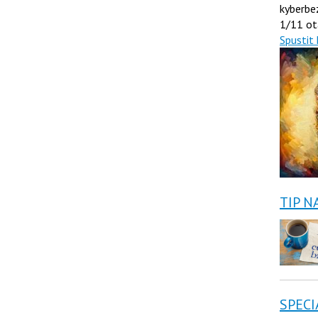
kyberbe
1/11 ot
Spustit 
TIP N
SPECI