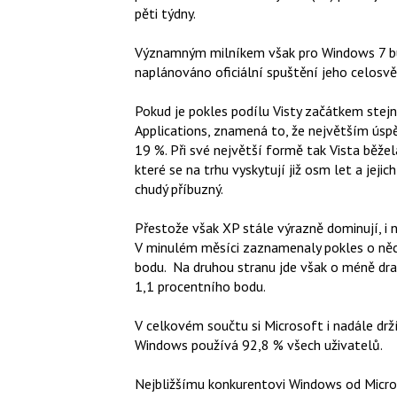
pěti týdny.
Významným milníkem však pro Windows 7 bude
naplánováno oficiální spuštění jeho celosv
Pokud je pokles podílu Visty začátkem stejn
Applications, znamená to, že největším úsp
19 %. Při své největší formě tak Vista běže
které se na trhu vyskytují již osm let a jeji
chudý příbuzný.
Přestože však XP stále výrazně dominují, i 
V minulém měsíci zaznamenaly pokles o něco
bodu. Na druhou stranu jde však o méně dram
1,1 procentního bodu.
V celkovém součtu si Microsoft i nadále drží
Windows používá 92,8 % všech uživatelů.
Nejbližšímu konkurentovi Windows od Micros