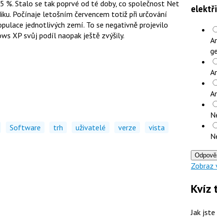
 5 %. Stalo se tak poprvé od té doby, co společnost Net
elektř
iku. Počínaje letošním červencem totiž při určování
opulace jednotlivých zemí. To se negativně projevilo
ws XP svůj podíl naopak ještě zvýšily.
An
ge
An
A
N
Software
trh
uživatelé
verze
vista
N
Odpově
Zobraz 
Kvíz 
Jak jste