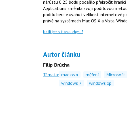
nárůstu 0,25 bodu podařilo překročit hranici
Applications změnila svojí podílovou metod
podílu bere v úvahu i velikost internetové p
právě na systémech Mac OS X a Vista. Windo
Našli jste v článku chybu?
Autor článku
Filip Brůcha
Témata:
mac os x
měření
Microsoft
windows 7
windows xp