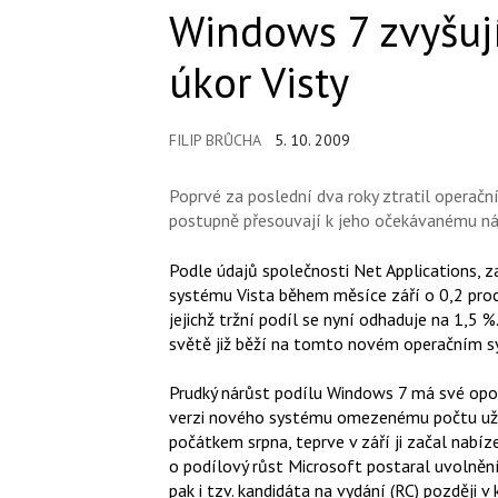
Windows 7 zvyšují
úkor Visty
FILIP BRŮCHA
5. 10. 2009
Poprvé za poslední dva roky ztratil operační
postupně přesouvají k jeho očekávanému ná
Podle údajů společnosti Net Applications, z
systému Vista během měsíce září o 0,2 proc
jejichž tržní podíl se nyní odhaduje na 1,5 
světě již běží na tomto novém operačním s
Prudký nárůst podílu Windows 7 má své opods
verzi nového systému omezenému počtu uživ
počátkem srpna, teprve v září ji začal nabíz
o podílový růst Microsoft postaral uvolně
pak i tzv. kandidáta na vydání (RC) později 