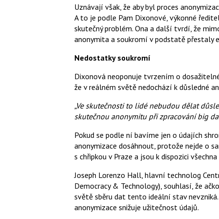
Uznávají však, že aby byl proces anonymiza
A to je podle Pam Dixonové, výkonné ředite
skutečný problém. Ona a další tvrdí, že m
anonymita a soukromí v podstatě přestaly e
Nedostatky soukromí
Dixonová neoponuje tvrzením o dosažitelné
že v reálném světě nedochází k důsledné an
„Ve skutečnosti to lidé nebudou dělat důsl
skutečnou anonymitu při zpracování big da
Pokud se podle ní bavíme jen o údajích shro
anonymizace dosáhnout, protože nejde o sam
s chřipkou v Praze a jsou k dispozici všechna
Joseph Lorenzo Hall, hlavní technolog Centr
Democracy & Technology), souhlasí, že ačko
světě sběru dat tento ideální stav nevzniká.
anonymizace snižuje užitečnost údajů.