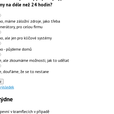
iny na déle než 24 hodin?
o, máme záložní zdroje, jako třeba
nerátory, pro celou firmu
o, ale jen pro klíčové systémy
no - půjdeme domů
e, ale zkoumáme možnosti, jak to udělat
e, doufáme, že se to nestane
z
výsledek
týdne
 pevní v kramflecích v případě