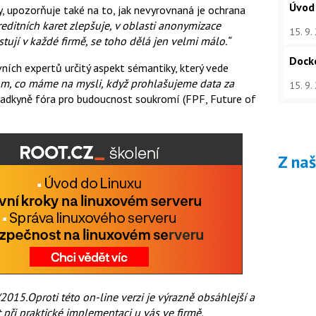
Úvod
, upozorňuje také na to, jak nevyrovnaná je ochrana
editních karet zlepšuje, v oblasti anonymizace
15. 9.
tují v každé firmě, se toho dělá jen velmi málo.“
Dock
ích expertů určitý aspekt sémantiky, který vede
om, co máme na mysli, když prohlašujeme data za
15. 9.
radkyně fóra pro budoucnost soukromí (FPF, Future of
Z na
015.Oproti této on-line verzi je výrazně obsáhlejší a
ít při praktické implementaci
u vás ve firmě.