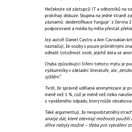
Nečekejte od zástupců IT a odborníků na s
probíhají diskuze. Skupina na jedné straně 
záznamů: deidentifikace funguje“ z června 2
podporované a média by měla přestat přehá
Její autoři Daniel Castro a Ann Cavoukian kri
naznačují, že osoby s pouze průměrnými zna
odhalit totožnost osob, jejichž data se ano
Chyba způsobující šíření tohoto mýtu je pod
výzkumníky v základní literatuře, ale
„tende
zjištění“.
Tvrdí, že správně udělaná anonymizace je pra
méně než 1 %, což je méně než riziko naruš
z vynášeného odpadu, který může obsahovat 
Také argumentují, že neopodstatněný stra
analýz dat, které otevírají možnosti použi
dříve nebyly možné – třeba pro vytváření z