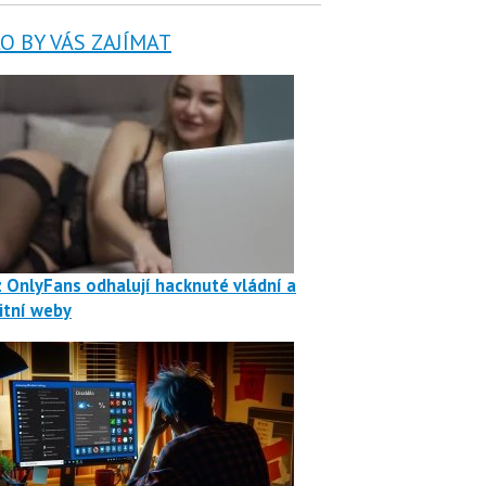
 BY VÁS ZAJÍMAT
z OnlyFans odhalují hacknuté vládní a
itní weby