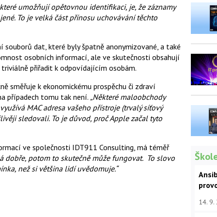
které umožňují opětovnou identifikaci, je, že záznamy
ené. To je velká část přínosu uchovávání těchto
 souborů dat, které byly špatně anonymizované, a také
tomnost osobních informací, ale ve skutečnosti obsahují
e triviálně přiřadit k odpovídajícím osobám.
ně směřuje k ekonomickému prospěchu či zdraví
a případech tomu tak není.
„Některé maloobchody
využívá MAC adresa vašeho přístroje (trvalý síťový
ivěji sledovali. To je důvod, proč Apple začal tyto
formací ve společnosti IDT911 Consulting, má téměř
Škole
á dobře, potom to skutečně může fungovat. To slovo
ka, než si většina lidí uvědomuje.“
Ansib
prov
14. 9.