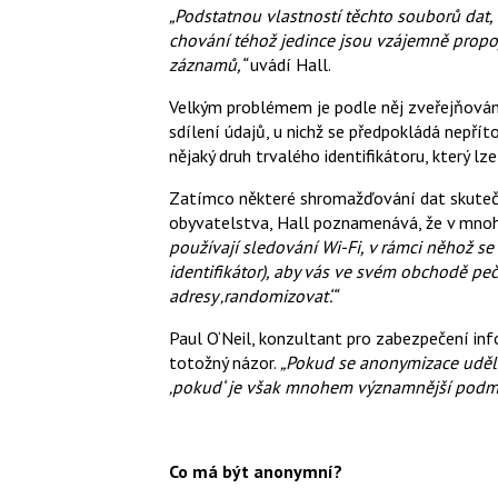
„Podstatnou vlastností těchto souborů dat, 
chování téhož jedince jsou vzájemně propoj
záznamů,“
uvádí Hall.
Velkým problémem je podle něj zveřejňování
sdílení údajů, u nichž se předpokládá nepří
nějaký druh trvalého identifikátoru, který lz
Zatímco některé shromažďování dat skuteč
obyvatelstva, Hall poznamenává, že v mnoh
používají sledování Wi-Fi, v rámci něhož se 
identifikátor), aby vás ve svém obchodě pečl
adresy ‚randomizovat‘.“
Paul O‘Neil, konzultant pro zabezpečení in
totožný názor.
„Pokud se anonymizace uděl
‚pokud‘ je však mnohem významnější podmín
Co má být anonymní?