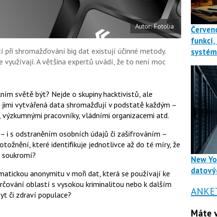
Autor: Fotolia
Červenc
funkcí,
 při shromažďování big dat existují účinné metody.
systé
e využívají. A většina expertů uvádí, že to není moc
ím světě být? Nejde o skupiny hacktivistů, ale
se jimi vytvářená data shromažďují v podstatě každým –
 výzkumnými pracovníky, vládními organizacemi atd.
– i s odstraněním osobních údajů či zašifrováním –
ožnění, které identifikuje jednotlivce až do té míry, že
í soukromí?
New Yo
datový
tickou anonymitu v moři dat, která se používají ke
určování oblastí s vysokou kriminalitou nebo k dalším
ANKE
yt či zdraví populace?
Máte v