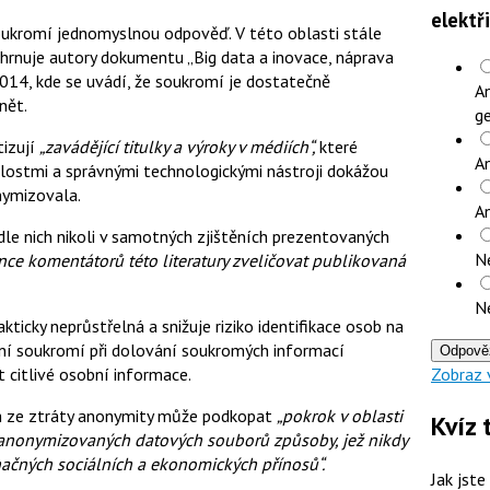
elektř
oukromí jednomyslnou odpověď. V této oblasti stále
zahrnuje autory dokumentu „Big data a inovace, náprava
014, kde se uvádí, že soukromí je dostatečně
An
nět.
ge
tizují
„zavádějící titulky a výroky v médiích“,
které
An
lostmi a správnými technologickými nástroji dokážou
nymizovala.
A
le nich nikoli v samotných zjištěních prezentovaných
N
nce komentátorů této literatury zveličovat publikovaná
N
kticky neprůstřelná a snižuje riziko identifikace osob na
ení soukromí při dolování soukromých informací
Odpově
citlivé osobní informace.
Zobraz 
ch ze ztráty anonymity může podkopat
„pokrok v oblasti
Kvíz 
tí anonymizovaných datových souborů způsoby, jež nikdy
načných sociálních a ekonomických přínosů“.
Jak jste