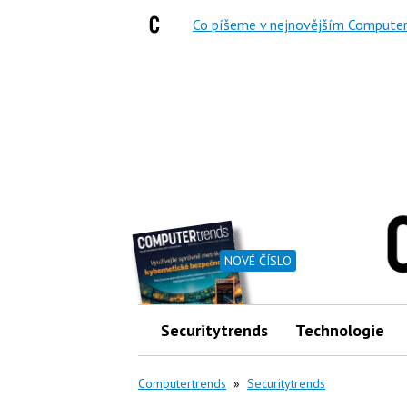
Co píšeme v nejnovějším Computer
NOVÉ ČÍSLO
Securitytrends
Technologie
Computertrends
»
Securitytrends