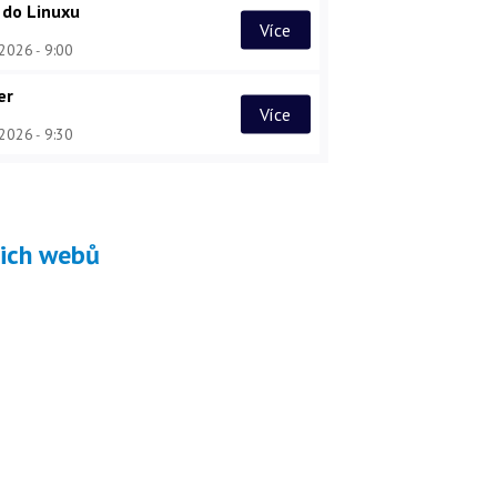
 do Linuxu
Více
 2026
9:00
er
Více
 2026
9:30
šich webů