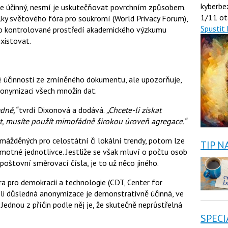
kyberbe
ce účinný, nesmí je uskutečňovat povrchním způsobem.
1/11 ot
lky světového fóra pro soukromí (World Privacy Forum),
Spustit 
imo kontrolované prostředí akademického výzkumu
xistovat.
 účinnosti ze zmíněného dokumentu, ale upozorňuje,
onymizaci všech množin dat.
edně,“
tvrdí Dixonová a dodává.
„Chcete-li získat
t, musíte použít mimořádně širokou úroveň agregace.“
mážděných pro celostátní či lokální trendy, potom lze
TIP N
otné jednotlivce. Jestliže se však mluví o počtu osob
 poštovní směrovací čísla, je to už něco jiného.
a pro demokracii a technologie (CDT, Center for
li důsledná anonymizace je demonstrativně účinná, ve
 Jednou z příčin podle něj je, že skutečně neprůstřelná
SPECI