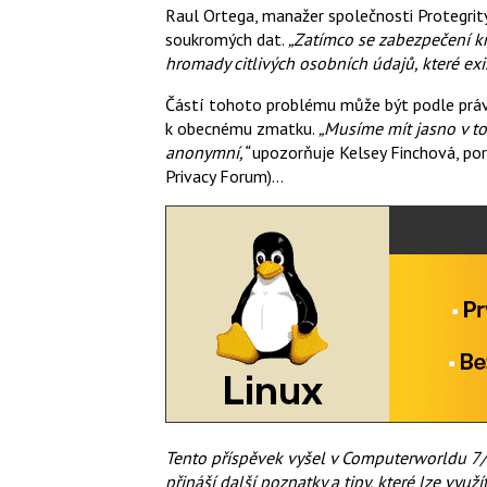
Raul Ortega, manažer společnosti Protegrity
soukromých dat.
„Zatímco se zabezpečení kr
hromady citlivých osobních údajů, které exis
Částí tohoto problému může být podle právn
k obecnému zmatku.
„Musíme mít jasno v t
anonymní,“
upozorňuje Kelsey Finchová, po
Privacy Forum)…
Tento příspěvek vyšel v Computerworldu 7/2
přináší další poznatky a tipy, které lze využ