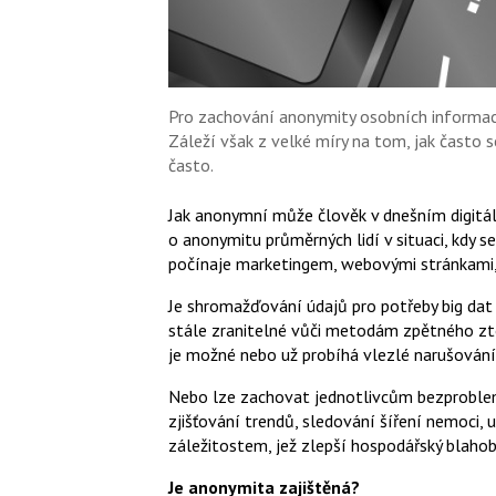
Pro zachování anonymity osobních informací
Záleží však z velké míry na tom, jak často s
často.
Jak anonymní může člověk v dnešním digitáln
o anonymitu průměrných lidí v situaci, kdy 
počínaje marketingem, webovými stránkami,
Je shromažďování údajů pro potřeby big dat 
stále zranitelné vůči metodám zpětného ztot
je možné nebo už probíhá vlezlé narušován
Nebo lze zachovat jednotlivcům bezproblema
zjišťování trendů, sledování šíření nemoci, 
záležitostem, jež zlepší hospodářský blahob
Je anonymita zajištěná?