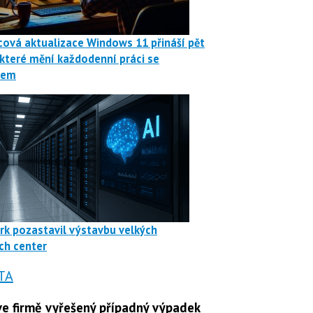
ová aktualizace Windows 11 přináší pět
 které mění každodenní práci se
mem
rk pozastavil výstavbu velkých
ch center
TA
e firmě vyřešený případný výpadek