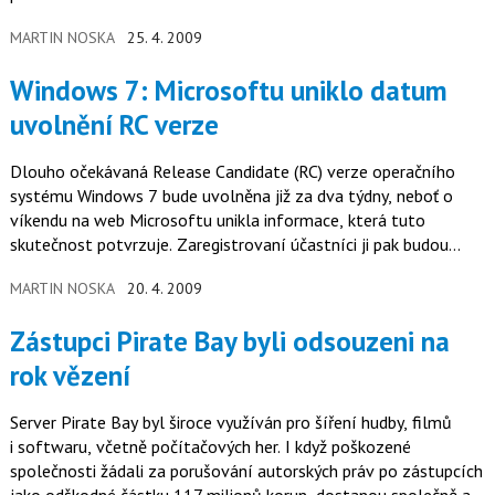
MARTIN NOSKA
25. 4. 2009
Windows 7: Microsoftu uniklo datum
uvolnění RC verze
Dlouho očekávaná Release Candidate (RC) verze operačního
systému Windows 7 bude uvolněna již za dva týdny, neboť o
víkendu na web Microsoftu unikla informace, která tuto
skutečnost potvrzuje. Zaregistrovaní účastníci ji pak budou
moci testovat ještě s předstihem.
MARTIN NOSKA
20. 4. 2009
Zástupci Pirate Bay byli odsouzeni na
rok vězení
Server Pirate Bay byl široce využíván pro šíření hudby, filmů
i softwaru, včetně počítačových her. I když poškozené
společnosti žádali za porušování autorských práv po zástupcích
jako odškodné částku 117 milionů korun, dostanou společně asi