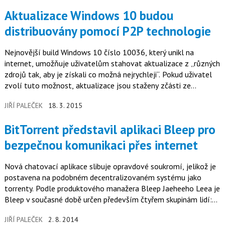
Aktualizace Windows 10 budou
distribuovány pomocí P2P technologie
Nejnovější build Windows 10 číslo 10036, který unikl na
internet, umožňuje uživatelům stahovat aktualizace z „různých
zdrojů tak, aby je získali co možná nejrychleji“. Pokud uživatel
zvolí tuto možnost, aktualizace jsou staženy zčásti ze
serverů…
JIŘÍ PALEČEK
18. 3. 2015
BitTorrent představil aplikaci Bleep pro
bezpečnou komunikaci přes internet
Nová chatovací aplikace slibuje opravdové soukromí, jelikož je
postavena na podobném decentralizovaném systému jako
torrenty. Podle produktového manažera Bleep Jaeheeho Leea je
Bleep v současné době určen především čtyřem skupinám lidí:
kamarádům,…
JIŘÍ PALEČEK
2. 8. 2014