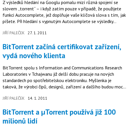
Z výsledků hledání na Googlu pomalu mizí různá spojení se
slovem „torrent“ – i když zatím pouze v případě, že použijete
funkci Autocomplete, jež doplňuje vaše klíčová slova s tím, jak
píšete. Při hledání s vypnutým Autocomplete se výsledky…
JIŘÍ PALEČEK
27. 1. 2011
BitTorrent začíná certifikovat zařízení,
vydá nového klienta
BitTorrent spolu s Information and Communications Research
Laboratories v Tchajwanu již delší dobu pracuje na nových
standardech po spotřebitelskou elektroniku. Myšlenka je
taková, že výrobci čipů, designů, zařízení a dalšího budou moci
na své…
JIŘÍ PALEČEK
14. 1. 2011
BitTorrent a µTorrent používá již 100
milionů lidí