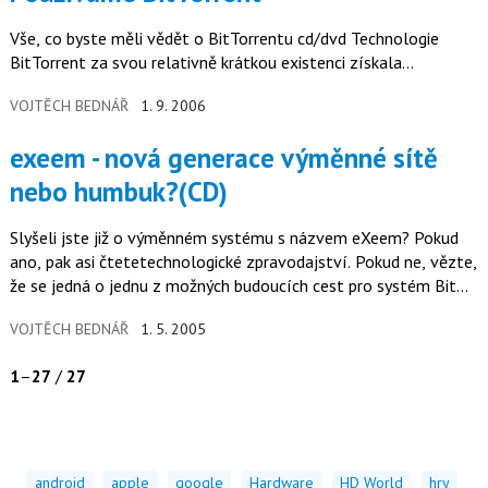
Vše, co byste měli vědět o BitTorrentu cd/dvd Technologie
BitTorrent za svou relativně krátkou existenci získala...
VOJTĚCH BEDNÁŘ
1. 9. 2006
exeem - nová generace výměnné sítě
nebo humbuk?(CD)
Slyšeli jste již o výměnném systému s názvem eXeem? Pokud
ano, pak asi čtetetechnologické zpravodajství. Pokud ne, vězte,
že se jedná o jednu z možných budoucích cest pro systém Bit...
VOJTĚCH BEDNÁŘ
1. 5. 2005
1
–
27
/
27
android
apple
google
Hardware
HD World
hry