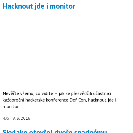
Hacknout jde i monitor
Nevěřte všemu, co vidíte – jak se přesvědčili účastníci
každoroční hackerské konference Def Con, hacknout jde i
monitor.
-DS
9. 8. 2016
Skylake otevřel dveře snadnému