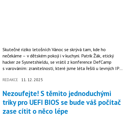
Skutečné riziko letošních Vánoc se skrývá tam, kde ho
nečekáme – v dětském pokoji i v kuchyni. Patrik Žák, etický
hacker ze Sysnetshieldu, se vrátil z konference DefCamp
s varováním: zranitelnosti, které jsme léta řešili u levných IP
kamer, se přesunuly do chytrých hraček. A není to problém
REDAKCE
11. 12. 2025
pouze pro domácnosti, ale i pro firmy, protože hranice mezi
domácí sítí a firemními daty definitivně zmizela.
Nezoufejte! S těmito jednoduchými
triky pro UEFI BIOS se bude váš počítač
zase cítit o něco lépe