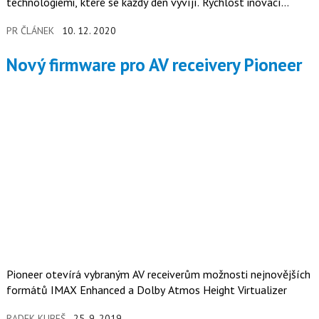
technologiemi, které se každý den vyvíjí. Rychlost inovací
napříč automobilovým průmyslem roste, a automobily jsou
PR ČLÁNEK
10. 12. 2020
nyní nejen karosériemi a motory, ale také softwarovými
platformami. Je proto nutné změnit způsob, jakým nad nimi
Nový firmware pro AV receivery Pioneer
přemýšlíme – jsou stejně tak součástí IT jako automobilismu.
Pioneer otevírá vybraným AV receiverům možnosti nejnovějších
formátů IMAX Enhanced a Dolby Atmos Height Virtualizer
RADEK KUBEŠ
25. 9. 2019