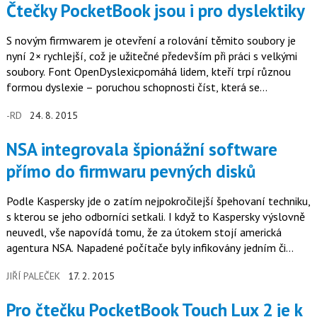
Čtečky PocketBook jsou i pro dyslektiky
S novým firmwarem je otevření a rolování těmito soubory je
nyní 2× rychlejší, což je užitečné především při práci s velkými
soubory. Font OpenDyslexicpomáhá lidem, kteří trpí různou
formou dyslexie – poruchou schopnosti číst, která se
projevuje…
-RD
24. 8. 2015
NSA integrovala špionážní software
přímo do firmwaru pevných disků
Podle Kaspersky jde o zatím nejpokročilejší špehovaní techniku,
s kterou se jeho odborníci setkali. I když to Kaspersky výslovně
neuvedl, vše napovídá tomu, že za útokem stojí americká
agentura NSA. Napadené počítače byly infikovány jedním či
více…
JIŘÍ PALEČEK
17. 2. 2015
Pro čtečku PocketBook Touch Lux 2 je k