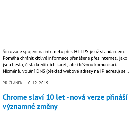
Šifrované spojení na internetu přes HTTPS je už standardem.
Pomáhá chránit citlivé informace přenášené přes internet, jako
jsou hesla, čísla kreditních karet, ale i běžnou komunikaci.
Nicméně, volání DNS (překlad webové adresy na IP adresu) se
zatím odehrává v nešifrovaném světě, v praxi jde o prostý
PR ČLÁNEK
10. 12. 2019
text!
Chrome slaví 10 let - nová verze přináší
významné změny