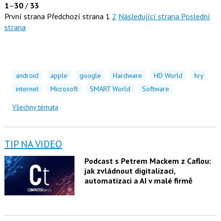
1
–
30
/
33
První strana
Předchozí strana
1
2
Následující strana
Poslední
strana
android
apple
google
Hardware
HD World
hry
internet
Microsoft
SMART World
Software
Všechny témata
TIP NA VIDEO
Podcast s Petrem Mackem z Caflou:
jak zvládnout digitalizaci,
automatizaci a AI v malé firmě