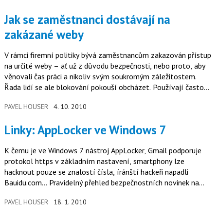
Jak se zaměstnanci dostávají na
zakázané weby
V rámci firemní politiky bývá zaměstnancům zakazován přístup
na určité weby – ať už z důvodu bezpečnosti, nebo proto, aby
věnovali čas práci a nikoliv svým soukromým záležitostem.
Řada lidí se ale blokování pokouší obcházet. Používají často
poměrně sofistikované techniky. Jak to dělají a jak na to může
PAVEL HOUSER
4. 10. 2010
zase reagovat firemní IT oddělení?
Linky: AppLocker ve Windows 7
K čemu je ve Windows 7 nástroj AppLocker, Gmail podporuje
protokol https v základním nastavení, smartphony lze
hacknout pouze se znalostí čísla, íránští hackeři napadli
Bauidu.com... Pravidelný přehled bezpečnostních novinek na
dalších webech Idg.cz
PAVEL HOUSER
18. 1. 2010