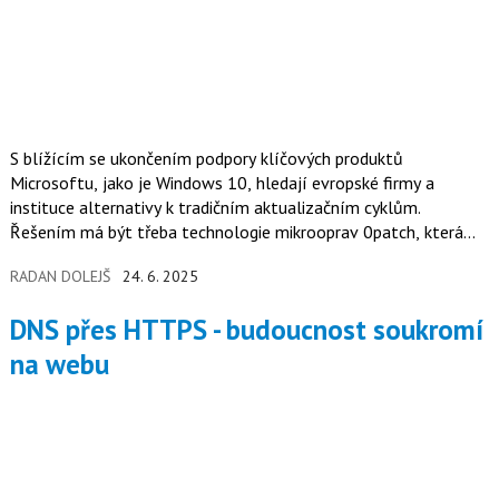
S blížícím se ukončením podpory klíčových produktů
Microsoftu, jako je Windows 10, hledají evropské firmy a
instituce alternativy k tradičním aktualizačním cyklům.
Řešením má být třeba technologie mikrooprav 0patch, která
mění způsob ochrany staršího softwaru i po ukončení jeho
RADAN DOLEJŠ
24. 6. 2025
oficiální podpory.
DNS přes HTTPS - budoucnost soukromí
na webu