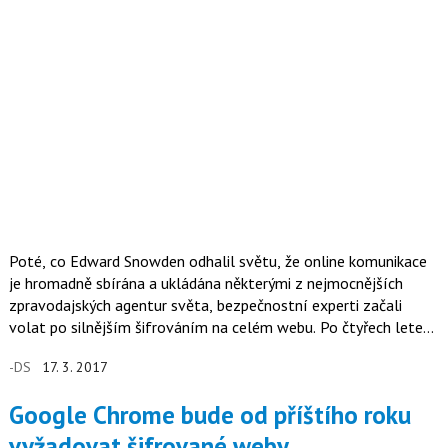
Poté, co Edward Snowden odhalil světu, že online komunikace
je hromadně sbírána a ukládána některými z nejmocnějších
zpravodajských agentur světa, bezpečnostní experti začali
volat po silnějším šifrováním na celém webu. Po čtyřech letech
se zdá, že se jejich snaha vydařila.
-DS
17. 3. 2017
Google Chrome bude od příštího roku
vyžadovat šifrované weby