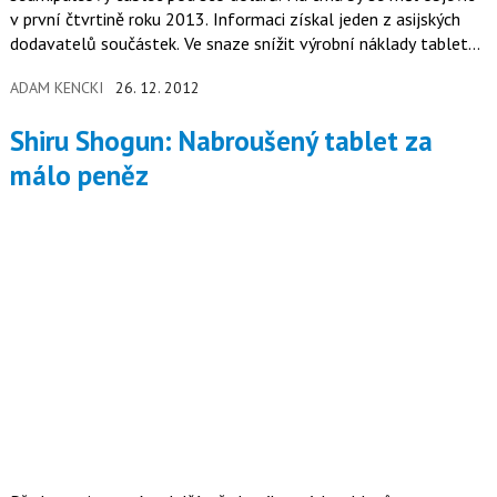
v první čtvrtině roku 2013. Informaci získal jeden z asijských
dodavatelů součástek. Ve snaze snížit výrobní náklady tabletu
by se uvnitř měl objevit procesor MediaTek.
ADAM KENCKI
26. 12. 2012
Shiru Shogun: Nabroušený tablet za
málo peněz