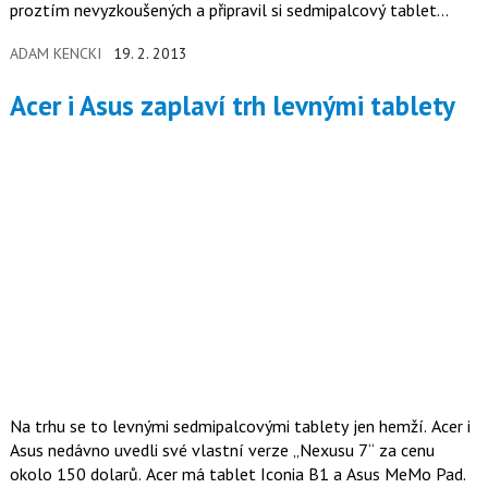
proztím nevyzkoušených a připravil si sedmipalcový tablet
WOWtab ITQ700.
ADAM KENCKI
19. 2. 2013
Acer i Asus zaplaví trh levnými tablety
Na trhu se to levnými sedmipalcovými tablety jen hemží. Acer i
Asus nedávno uvedli své vlastní verze „Nexusu 7“ za cenu
okolo 150 dolarů. Acer má tablet Iconia B1 a Asus MeMo Pad.