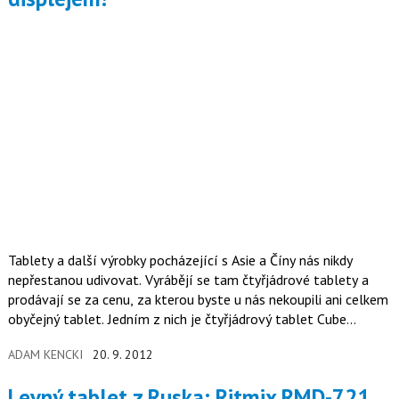
Tablety a další výrobky pocházející s Asie a Číny nás nikdy
nepřestanou udivovat. Vyrábějí se tam čtyřjádrové tablety a
prodávají se za cenu, za kterou byste u nás nekoupili ani celkem
obyčejný tablet. Jedním z nich je čtyřjádrový tablet Cube
U9GT5.
ADAM KENCKI
20. 9. 2012
Levný tablet z Ruska: Ritmix RMD-721