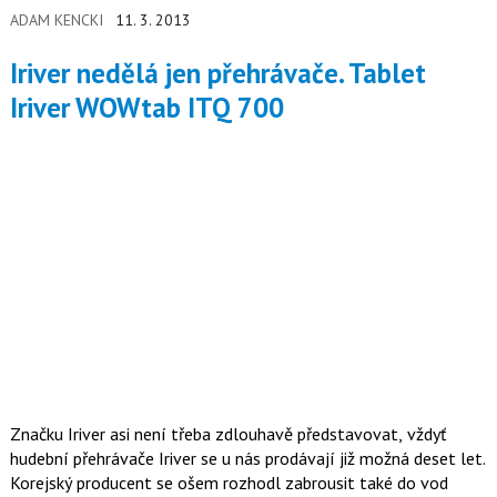
ale jedním z nich je zcela určitě cena nových tabletů s tímto
ADAM KENCKI
11. 3. 2013
systémem. Lékem by mohl být tablet HP Envy X2. Tablet s
Windows 8 a dokovatelnou klávesnicí.
Iriver nedělá jen přehrávače. Tablet
Iriver WOWtab ITQ 700
Značku Iriver asi není třeba zdlouhavě představovat, vždyť
hudební přehrávače Iriver se u nás prodávají již možná deset let.
Korejský producent se ošem rozhodl zabrousit také do vod