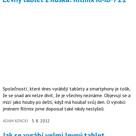
Společností, které dnes vyrábějí tablety a smartphony je tolik,
že se snad ani nelze divit, že je všechny neznáme. Objevují se a
mizí jako houby po dešti, když má houbař svůj den. O výrobci
jménem Ritmix jsme doposud také nikdy neslyšeli.
ADAM KENCKI
5. 8. 2012
Jak se vyrábí velmi levný tablet