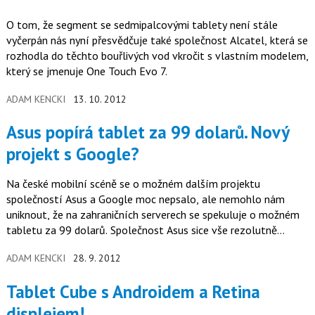
O tom, že segment se sedmipalcovými tablety není stále
vyčerpán nás nyní přesvědčuje také společnost Alcatel, která se
rozhodla do těchto bouřlivých vod vkročit s vlastním modelem,
který se jmenuje One Touch Evo 7.
ADAM KENCKI
13. 10. 2012
Asus popírá tablet za 99 dolarů. Nový
projekt s Google?
Na české mobilní scéně se o možném dalším projektu
společností Asus a Google moc nepsalo, ale nemohlo nám
uniknout, že na zahraničních serverech se spekuluje o možném
tabletu za 99 dolarů. Společnost Asus sice vše rezolutně
odmítla, ale je li vývoj v raném stádiu, asi jí ani nic jiného
ADAM KENCKI
28. 9. 2012
nezbývá.
Tablet Cube s Androidem a Retina
displejem!