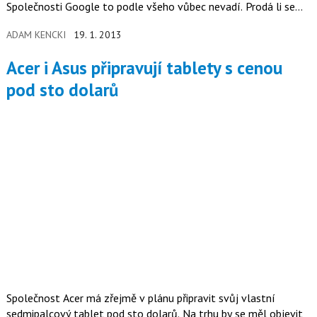
Společnosti Google to podle všeho vůbec nevadí. Prodá li se
méně Nexusů, stoupne alespoň počet androidů celkově.
ADAM KENCKI
19. 1. 2013
Acer i Asus připravují tablety s cenou
pod sto dolarů
Společnost Acer má zřejmě v plánu připravit svůj vlastní
sedmipalcový tablet pod sto dolarů. Na trhu by se měl objevit