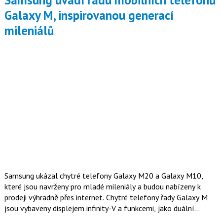
Samsung uvádí řadu mobilních telefonů
Galaxy M, inspirovanou generací
mileniálů
Samsung ukázal chytré telefony Galaxy M20 a Galaxy M10,
které jsou navrženy pro mladé mileniály a budou nabízeny k
prodeji výhradně přes internet. Chytré telefony řady Galaxy M
jsou vybaveny displejem infinity-V a funkcemi, jako duální
fotoaparát s ultraširokoúhlým objektivem, baterie s dlouhou