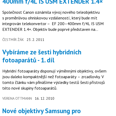
400mm f/4L IS USM EXTENDER 1.4×
Společnost Canon oznámila vývoj nového teleobjektivu
s proměnlivou ohniskovou vzdáleností, který bude mít
integrován telekonvertor – EF 200–400mm f/4L IS USM
EXTENDER 1.4×. Objektiv bude poprvé představen na
konferenci CP+ v japonské Jokohamě…
ČESTMÍR ŽÁK
23. 2. 2011
Vybíráme ze šesti hybridních
fotoaparátů - 1. díl
Hybridní fotoaparáty disponují výměnnými objektivy, ovšem
jsou daleko kompaktnější než fotoaparáty – zrcadlovky. V
tomto článku vám přinášíme výsledky testů šesti přístrojů
této nové skupiny fotoaparátů.
VERENA OTTMANN
16. 12. 2010
Nové objektivy Samsung pro