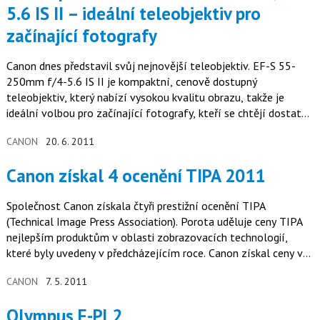
5.6 IS II – ideální teleobjektiv pro
začínající fotografy
Canon dnes představil svůj nejnovější teleobjektiv. EF-S 55-
250mm f/4-5.6 IS II je kompaktní, cenově dostupný
teleobjektiv, který nabízí vysokou kvalitu obrazu, takže je
ideální volbou pro začínající fotografy, kteří se chtějí dostat
co nejblíže k fotografovanému objektu.
CANON
20. 6. 2011
Canon získal 4 ocenění TIPA 2011
Společnost Canon získala čtyři prestižní ocenění TIPA
(Technical Image Press Association). Porota uděluje ceny TIPA
nejlepším produktům v oblasti zobrazovacích technologií,
které byly uvedeny v předcházejícím roce. Canon získal ceny ve
4 různých kategoriích, což potvrzuje kvalitu širokého portfolia.
CANON
7. 5. 2011
Olympus E-PL2