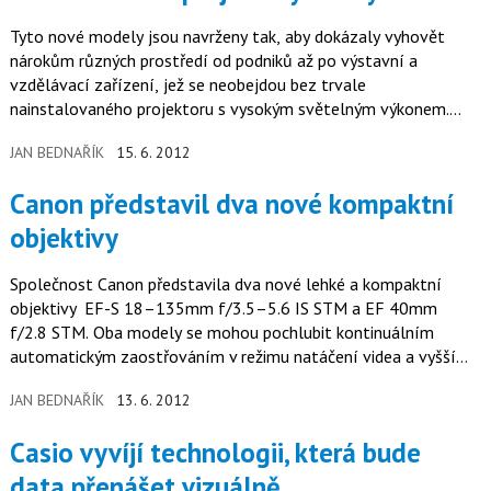
Tyto nové modely jsou navrženy tak, aby dokázaly vyhovět
nárokům různých prostředí od podniků až po výstavní a
vzdělávací zařízení, jež se neobejdou bez trvale
nainstalovaného projektoru s vysokým světelným výkonem.
Projektor SX6000 má nativní…
JAN BEDNAŘÍK
15. 6. 2012
Canon představil dva nové kompaktní
objektivy
Společnost Canon představila dva nové lehké a kompaktní
objektivy EF-S 18–135mm f/3.5–5.6 IS STM a EF 40mm
f/2.8 STM. Oba modely se mohou pochlubit kontinuálním
automatickým zaostřováním v režimu natáčení videa a vyšší
flexibilitou, což umožňuje…
JAN BEDNAŘÍK
13. 6. 2012
Casio vyvíjí technologii, která bude
data přenášet vizuálně