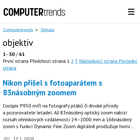
Computertrends
»
Témata
objektiv
1
–
30
/
61
První strana
Předchozí strana
1
2
3
Následující strana
Poslední
strana
Nikon přišel s fotoaparátem s
83násobným zoomem
Coolpix P950 míří na fotografy ptáků či divoké přírody
a pozorovatele letadel. Až 83násobný optický zoom nabízí
rozsah ohniskových vzdáleností 24–2000 mm a 166násobný
zoom s funkcí Dynamic Fine Zoom digitálně prodlužuje horní
limit ohniskové…
-RD
17. 1. 2020