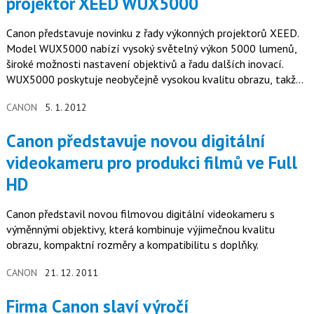
projektor XEED WUX5000
Canon představuje novinku z řady výkonných projektorů XEED.
Model WUX5000 nabízí vysoký světelný výkon 5000 lumenů,
široké možnosti nastavení objektivů a řadu dalších inovací.
WUX5000 poskytuje neobyčejně vysokou kvalitu obrazu, takže
je projektor vhodný nejen k firemním, vzdělávacím, ale i
CANON
5. 1. 2012
soukromým účelům.
Canon představuje novou digitální
videokameru pro produkci filmů ve Full
HD
Canon představil novou filmovou digitální videokameru s
výměnnými objektivy, která kombinuje výjimečnou kvalitu
obrazu, kompaktní rozměry a kompatibilitu s doplňky.
CANON
21. 12. 2011
Firma Canon slaví výročí