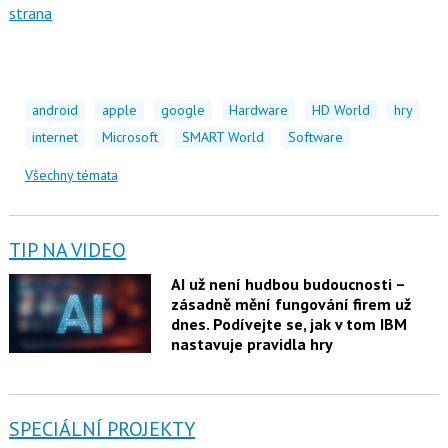
strana
android
apple
google
Hardware
HD World
hry
internet
Microsoft
SMART World
Software
Všechny témata
TIP NA VIDEO
AI už není hudbou budoucnosti –
zásadně mění fungování firem už
dnes. Podívejte se, jak v tom IBM
nastavuje pravidla hry
SPECIÁLNÍ PROJEKTY