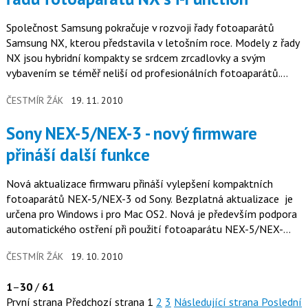
Společnost Samsung pokračuje v rozvoji řady fotoaparátů
Samsung NX, kterou představila v letošním roce. Modely z řady
NX jsou hybridní kompakty se srdcem zrcadlovky a svým
vybavením se téměř neliší od profesionálních fotoaparátů.
Celkem šest nových…
ČESTMÍR ŽÁK
19. 11. 2010
Sony NEX-5/NEX-3 - nový firmware
přináší další funkce
Nová aktualizace firmwaru přináší vylepšení kompaktních
fotoaparátů NEX-5/NEX-3 od Sony. Bezplatná aktualizace je
určena pro Windows i pro Mac OS2. Nová je především podpora
automatického ostření při použití fotoaparátu NEX-5/NEX-
3 s řadou všech…
ČESTMÍR ŽÁK
19. 10. 2010
1
–
30
/
61
První strana
Předchozí strana
1
2
3
Následující strana
Poslední