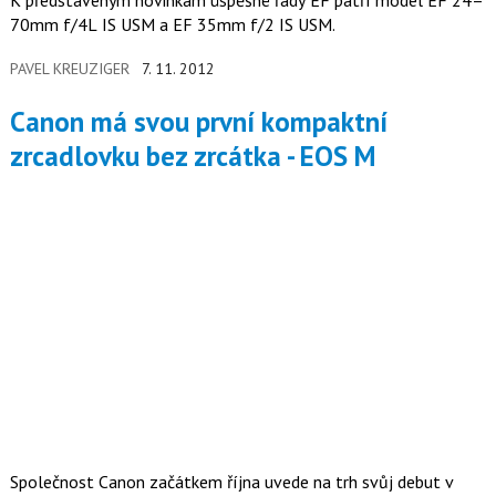
K představeným novinkám úspěšné řady EF patří model EF 24–
70mm f/4L IS USM a EF 35mm f/2 IS USM.
PAVEL KREUZIGER
7. 11. 2012
Canon má svou první kompaktní
zrcadlovku bez zrcátka - EOS M
Společnost Canon začátkem října uvede na trh svůj debut v