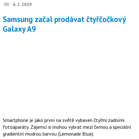
-RD
6. 2. 2019
životností a nové uživatelské rozhraní Samsung Experience UX.
Samsung začal prodávat čtyřčočkový
Galaxy A9
Smartphone je jako první na světě vybaven čtyřmi zadními
fotoaparáty. Zájemci si mohou vybrat mezi černou a speciální
gradientní modrou barvou (Lemonade Blue).