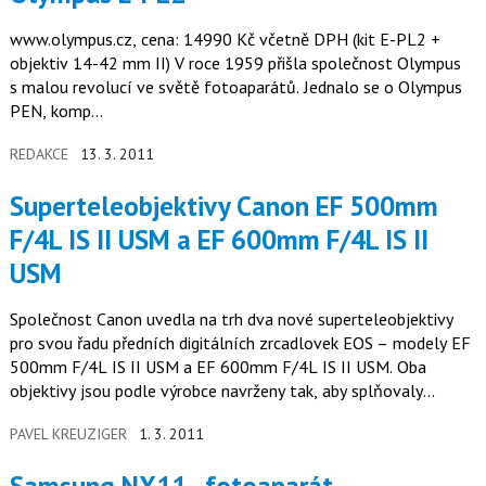
www.olympus.cz, cena: 14990 Kč včetně DPH (kit E-PL2 +
objektiv 14-42 mm II) V roce 1959 přišla společnost Olympus
s malou revolucí ve světě fotoaparátů. Jednalo se o Olympus
PEN, komp...
REDAKCE
13. 3. 2011
Superteleobjektivy Canon EF 500mm
F/4L IS II USM a EF 600mm F/4L IS II
USM
Společnost Canon uvedla na trh dva nové superteleobjektivy
pro svou řadu předních digitálních zrcadlovek EOS – modely EF
500mm F/4L IS II USM a EF 600mm F/4L IS II USM. Oba
objektivy jsou podle výrobce navrženy tak, aby splňovaly
požadavky…
PAVEL KREUZIGER
1. 3. 2011
Samsung NX11 - fotoaparát