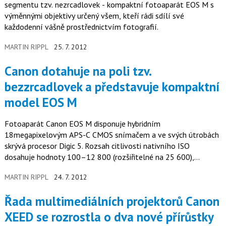
segmentu tzv. nezrcadlovek - kompaktní fotoaparát EOS M s
výměnnými objektivy určený všem, kteří rádi sdílí své
každodenní vášně prostřednictvím fotografií.
MARTIN RIPPL
25. 7. 2012
Canon dotahuje na poli tzv.
bezzrcadlovek a představuje kompaktní
model EOS M
Fotoaparát Canon EOS M disponuje hybridním
18megapixelovým APS-C CMOS snímačem a ve svých útrobách
skrývá procesor Digic 5. Rozsah citlivosti nativního ISO
dosahuje hodnoty 100–12 800 (rozšiřitelné na 25 600),
hybridní AF systém se pak stará…
MARTIN RIPPL
24. 7. 2012
Řada multimediálních projektorů Canon
XEED se rozrostla o dva nové přírůstky