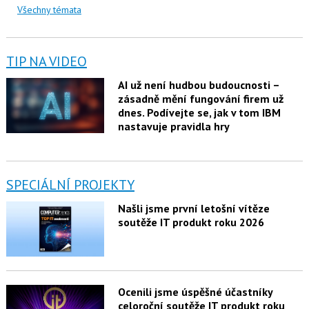
Všechny témata
TIP NA VIDEO
AI už není hudbou budoucnosti –
zásadně mění fungování firem už
dnes. Podívejte se, jak v tom IBM
nastavuje pravidla hry
SPECIÁLNÍ PROJEKTY
Našli jsme první letošní vítěze
soutěže IT produkt roku 2026
Ocenili jsme úspěšné účastníky
celoroční soutěže IT produkt roku