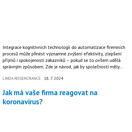
Integrace kognitivních technologií do automatizace firemních
procesů může přinést významné zvýšení efektivity, zlepšení
příjmů i spokojenosti zákazníků – pokud se to ovšem udělá
správným způsobem. Zde je návod, jak by společnosti měly
přistupovat k automatizaci a jak s tím mohou pracovníci
LINDA ROSENCRANCE
18. 7. 2024
držet krok.
Jak má vaše firma reagovat na
koronavirus?