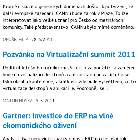
Kromě diskuze o generických doménách došlo i k potvrzení, že
další evropské zasedání ICANNu bude za rok v Praze. To lze
interpretovat jako velké uznání pro Česko od mezinárodní
komunity. Také představenstvo ICANNu bylo mírně obměněno.
Jeho…
ONDŘEJ FILIP
28. 6. 2011
Pozvánka na Virtualizační summit 2011
Podtitul letošního ročníku zní „Stojí to za použití?“ a zaměřen
bude na virtualizaci desktopů a aplikací v organizacích. Co se
týká obsahu konference, v krátkosti zde bude vysvětleno, co to
virtualizace desktopů a aplikací je. Podrobněji se…
MARTIN NOSKA
5. 5. 2011
Gartner: Investice do ERP na vlně
ekomonického oživení
Analytici Gartneru vidí situaci v oblasti ERP pro letošní rok