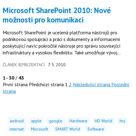
Microsoft SharePoint 2010: Nové
možnosti pro komunikaci
Microsoft SharePoint je ucelená platforma nástrojů pro
podnikovou spolupráci a práci s dokumenty a informacemi
poskytující navíc pokročilé nástroje pro správu související
infrastruktury a vysokou flexibilitu. Také umožňuje vývoj
podnikových aplikací ať už s pomocí kódování, nebo i bez něj.
ČLÁNEK JEPREZENTACÍ
7. 5. 2010
1
–
30
/
43
První strana
Předchozí strana
1
2
Následující strana
Poslední
strana
android
apple
google
Hardware
HD World
hry
internet
Microsoft
SMART World
Software