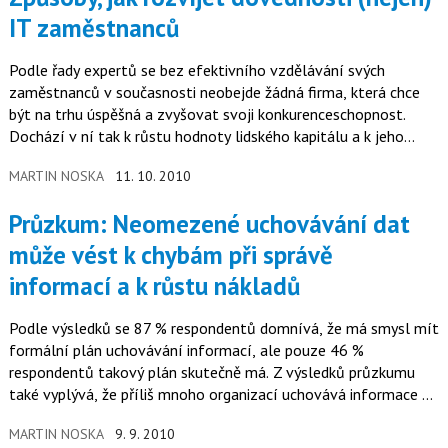
IT zaměstnanců
Podle řady expertů se bez efektivního vzdělávání svých
zaměstnanců v současnosti neobejde žádná firma, která chce
být na trhu úspěšná a zvyšovat svoji konkurenceschopnost.
Dochází v ní tak k růstu hodnoty lidského kapitálu a k jeho
lepšímu využití.
MARTIN NOSKA
11. 10. 2010
Průzkum: Neomezené uchovávání dat
může vést k chybám při správě
informací a k růstu nákladů
Podle výsledků se 87 % respondentů domnívá, že má smysl mít
formální plán uchovávání informací, ale pouze 46 %
respondentů takový plán skutečně má. Z výsledků průzkumu
také vyplývá, že příliš mnoho organizací uchovává informace po
neomezeně dlouhou…
MARTIN NOSKA
9. 9. 2010