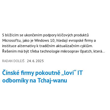
S blížícím se ukončením podpory klíčových produktů
Microsoftu, jako je Windows 10, hledají evropské firmy a
instituce alternativy k tradičním aktualizačním cyklům.
Řešením má být třeba technologie mikrooprav 0patch, která
mění způsob ochrany staršího softwaru i po ukončení jeho
RADAN DOLEJŠ
24. 6. 2025
oficiální podpory.
Čínské firmy pokoutně „loví“ IT
odborníky na Tchaj-wanu