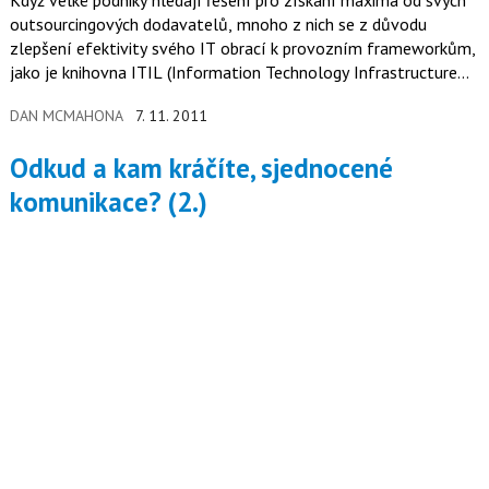
Když velké podniky hledají řešení pro získání maxima od svých
outsourcingových dodavatelů, mnoho z nich se z důvodu
zlepšení efektivity svého IT obrací k provozním frameworkům,
jako je knihovna ITIL (Information Technology Infrastructure
Library).
DAN MCMAHONA
7. 11. 2011
Odkud a kam kráčíte, sjednocené
komunikace? (2.)