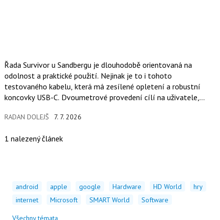
Řada Survivor u Sandbergu je dlouhodobě orientovaná na
odolnost a praktické použití. Nejinak je to i tohoto
testovaného kabelu, která má zesílené opletení a robustní
koncovky USB-C. Dvoumetrové provedení cílí na uživatele,
kteří se nepohybují…
RADAN DOLEJŠ
7. 7. 2026
1 nalezený článek
android
apple
google
Hardware
HD World
hry
internet
Microsoft
SMART World
Software
Všechny témata