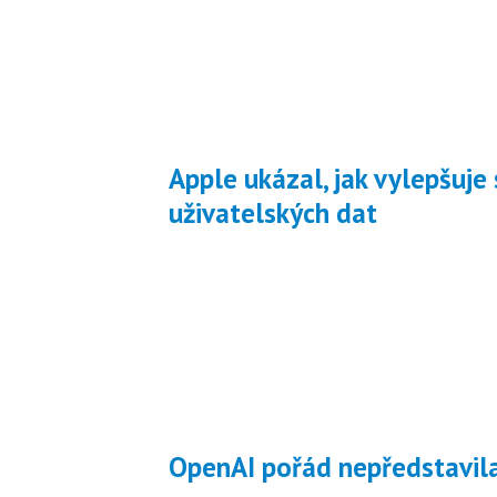
Apple ukázal, jak vylepšuje své AI modely privátní analýzou
uživatelských dat
OpenAI pořád nepředstavil