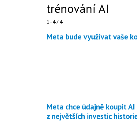
trénování AI
1
–
4
/
4
Meta bude využívat vaše ko
Meta chce údajně koupit AI start-up za miliardy, půjde o jednu
z největších investic histori