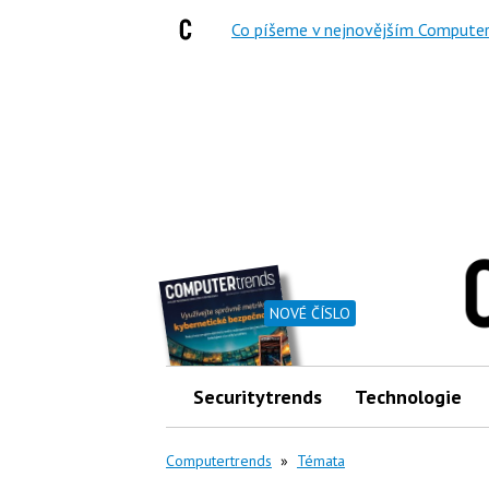
Co píšeme v nejnovějším Computer
NOVÉ ČÍSLO
Securitytrends
Technologie
Computertrends
»
Témata