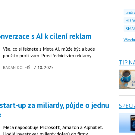
andr
HD W
SMAR
nverzace s AI k cílení reklam
Všech
Vše, co si řeknete s Meta AI, může být a bude
použito proti vám. Prostřednictvím reklamy.
TIP N
RADAN DOLEJŠ
7. 10. 2025
SPECI
e
Meta napodobuje Microsoft, Amazon a Alphabet.
Hodlá investovat miliardy dolarů do firmy