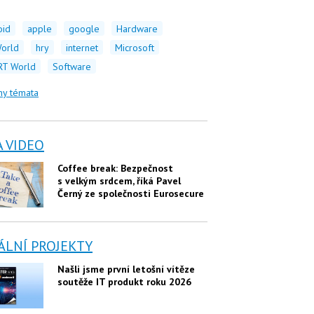
oid
apple
google
Hardware
orld
hry
internet
Microsoft
T World
Software
ny témata
A VIDEO
Coffee break: Bezpečnost
s velkým srdcem, říká Pavel
Černý ze společnosti Eurosecure
ÁLNÍ PROJEKTY
Našli jsme první letošní vítěze
soutěže IT produkt roku 2026