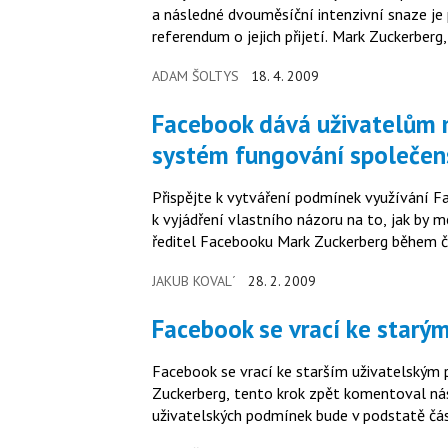
a následné dvouměsíční intenzivní snaze je 
referendum o jejich přijetí. Mark Zuckerberg
ADAM ŠOLTYS
18. 4. 2009
Facebook dává uživatelům možnost spoluvytvářet nový
systém fungování společen
Přispějte k vytváření podmínek využívání Facebooku „Od dnešního dne vám dává
k vyjádření vlastního názoru na to, jak by 
ředitel Facebooku Mark Zuckerberg během 
JAKUB KOVAL´
28. 2. 2009
Facebook se vrací ke star
Facebook se vrací ke starším uživatelským podmínkám Zakladatel s
Zuckerberg, tento krok zpět komentoval následujícím 
uživatelských podmínek bude v podstatě čás