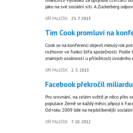
finančních výsledků za uplynulé čtvrtletí 
jako na své sociální síti. A Zuckerberg odpo
JIŘÍ PALEČEK
25. 7. 2013
Tim Cook promluví na konf
Cook se na konferenci objevil minulý rok pot
rozhovor ve funkci šéfa společnosti. Podle 
známých osobností u příležitosti úvodního
JIŘÍ PALEČEK
2. 5. 2013
Facebook překročil miliardu
Pro srovnání, na celém světě je něco přes s
populace Země se každý měsíc připojí k Faceb
Od roku 2009 lidé na nejoblíbenější sociální 
JIŘÍ PALEČEK
7. 10. 2012