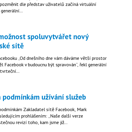
pozměnit dle představ uživatelů začíná virtuální
, generální…
ské sítě
me větší prostor
měl Facebook v budoucnu být spravován“, řekl generální
čtvrteční…
ým podmínkám užívání služeb
ítě Facebook, Mark
prohlášením: „Naše další verze
tečnou revizí toho, kam jsme již…