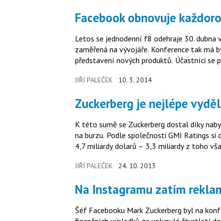
Facebook obnovuje každoro
Letos se jednodenní f8 odehraje 30. dubna v
zaměřená na vývojáře. Konference tak má b
představení nových produktů. Účastníci se p
JIŘÍ PALEČEK
10. 3. 2014
Zuckerberg je nejlépe vydě
K této sumě se Zuckerberg dostal díky naby
na burzu. Podle společnosti GMI Ratings si 
4,7 miliardy dolarů – 3,3 miliardy z toho vš
JIŘÍ PALEČEK
24. 10. 2013
Na Instagramu zatím rekl
Šéf Facebooku Mark Zuckerberg byl na konfere