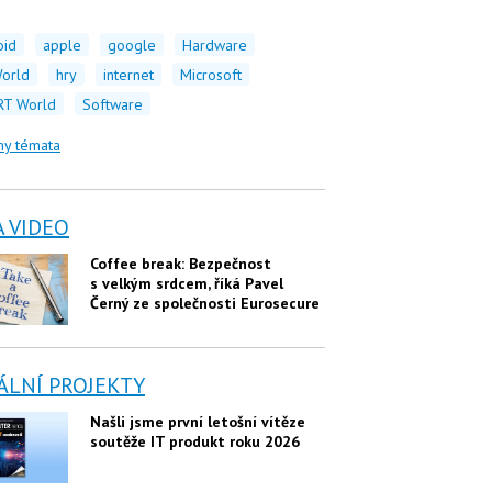
oid
apple
google
Hardware
orld
hry
internet
Microsoft
T World
Software
ny témata
A VIDEO
Coffee break: Bezpečnost
s velkým srdcem, říká Pavel
Černý ze společnosti Eurosecure
ÁLNÍ PROJEKTY
Našli jsme první letošní vítěze
soutěže IT produkt roku 2026