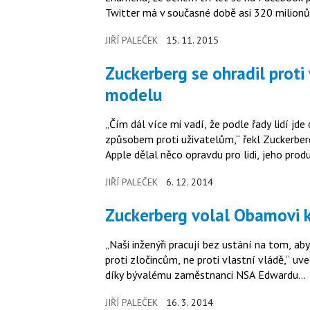
Twitter má v současné době asi 320 milionů
JIŘÍ PALEČEK
15. 11. 2015
Zuckerberg se ohradil proti vyjádření Apple o jeho obchodním
modelu
„Čím dál více mi vadí, že podle řady lidí j
způsobem proti uživatelům,“ řekl Zuckerber
Apple dělal něco opravdu pro lidi, jeho prod
JIŘÍ PALEČEK
6. 12. 2014
Zuckerberg volal Obamovi
„Naši inženýři pracují bez ustání na tom, ab
proti zločincům, ne proti vlastní vládě,“ uv
díky bývalému zaměstnanci NSA Edwardu…
JIŘÍ PALEČEK
16. 3. 2014