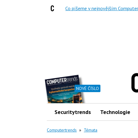
Co píšeme v nejnovějším Computer
NOVÉ ČÍSLO
Securitytrends
Technologie
Computertrends
»
Témata