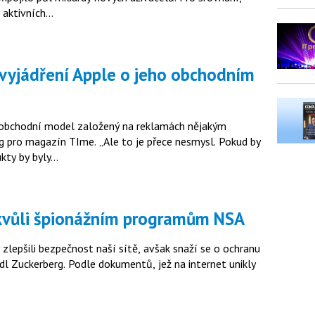
 aktivních…
de obchodní model založený na reklamách nějakým
g pro magazín TIme. „Ale to je přece nesmysl. Pokud by
ukty by byly…
 kvůli špionážním programům NSA
y zlepšili bezpečnost naší sítě, avšak snaží se o ochranu
edl Zuckerberg. Podle dokumentů, jež na internet unikly