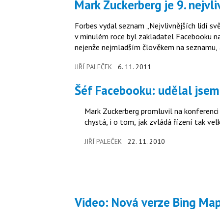
Mark Zuckerberg je 9. nejv
Forbes vydal seznam „Nejvlivnějších lidí s
v minulém roce byl zakladatel Facebooku na 
nejenže nejmladším člověkem na seznamu, 
JIŘÍ PALEČEK
6. 11. 2011
Šéf Facebooku: udělal jse
Mark Zuckerberg promluvil na konferenci
chystá, i o tom, jak zvládá řízení tak velk
JIŘÍ PALEČEK
22. 11. 2010
Video: Nová verze Bing Ma