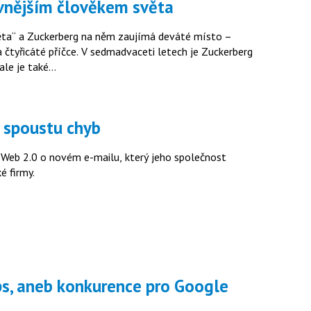
livnějším člověkem světa
věta“ a Zuckerberg na něm zaujímá deváté místo –
čtyřicáté příčce. V sedmadvaceti letech je Zuckerberg
ale je také…
m spoustu chyb
 Web 2.0 o novém e-mailu, který jeho společnost
é firmy.
ps, aneb konkurence pro Google