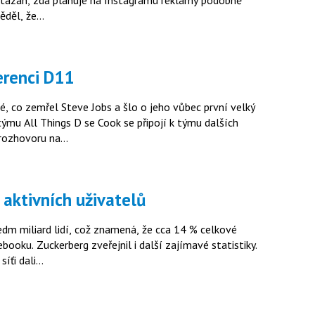
dotázán, zda plánuje na Instagramu reklamy podobně
věděl, že…
erenci D11
é, co zemřel Steve Jobs a šlo o jeho vůbec první velký
týmu All Things D se Cook se připojí k týmu dalších
 rozhovoru na…
 aktivních uživatelů
edm miliard lidí, což znamená, že cca 14 % celkové
ooku. Zuckerberg zveřejnil i další zajímavé statistiky.
síťi dali…