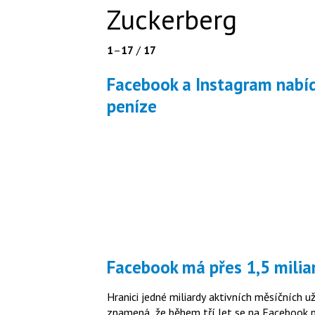
Zuckerberg
1
–
17
/
17
Facebook a Instagram nabídne ověření účtu. Samozřejmě za
peníze
Facebook má přes 1,5 milia
Hranici jedné miliardy aktivních měsíčních 
znamená, že během tří let se na Facebook př