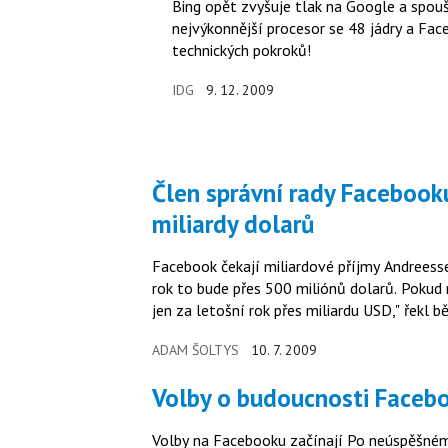
Bing opět zvyšuje tlak na Google a spouš
nejvýkonnější procesor se 48 jádry a Fa
technických pokroků!
IDG
9. 12. 2009
Člen správní rady Facebooku: V příštích letech vyděláme
miliardy dolarů
Facebook čekají miliardové příjmy Andreessen to uvedl v rozhovoru pro agenturu Reuters. „Tento
rok to bude přes 500 miliónů dolarů. Pokud 
jen za letošní rok přes miliardu USD," řekl
ADAM ŠOLTYS
10. 7. 2009
Volby o budoucnosti Facebo
Volby na Facebooku začínají Po neúspěšném zavedení nových podmínek užívání služeb Facebooku