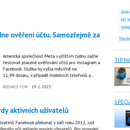
andr
HD W
SMAR
Všech
Americká společnost Meta v příštím týdnu začne
TIP N
testovat placené ověřování účtů pro Instagram a
Facebook. Služba by vyšla měsíčně na
11,99 dolaru, v případě mobilních telefonů a
tabletů od Apple by to bylo o tři dolary více.
REDAKCE PCW
19. 2. 2023
SPECI
rdy aktivních uživatelů
uživatelů Facebook překonal v září roku 2012, což
ipojilo půl miliardy nových uživatelů. Pro srovnání,