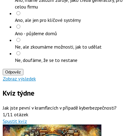
Ano, máme záložní zdroje, jako třeba generátory, pro
celou firmu
Ano, ale jen pro klíčové systémy
Ano - půjdeme domů
Ne, ale zkoumáme možnosti, jak to udělat
Ne, doufáme, že se to nestane
Odpověz
Zobraz výsledek
Kvíz týdne
Jak jste pevní v kramflecích v případě kyberbezpečnosti?
1/11 otázek
Spustit kvíz