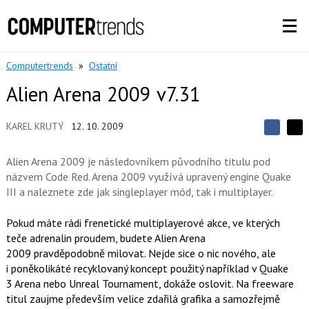
Computertrends
»
Ostatní
Alien Arena 2009 v7.31
KAREL KRUTÝ
12. 10. 2009
S
S
S
d
d
d
í
Alien Arena 2009 je následovníkem původního titulu pod
í
í
l
l
názvem Code Red. Arena 2009 využívá upravený engine Quake
e
e
l
j
III a naleznete zde jak singleplayer mód, tak i multiplayer.
j
t
e
t
e
e
t
n
Pokud máte rádi frenetické multiplayerové akce, ve kterých
n
a
a
teče adrenalin proudem, budete Alien Arena
F
s
a
2009 pravděpodobně milovat. Nejde sice o nic nového, ale
í
c
t
i poněkolikáté recyklovaný koncept použitý například v Quake
e
i
3 Arena nebo Unreal Tournament, dokáže oslovit. Na freeware
b
X
o
titul zaujme především velice zdařilá grafika a samozřejmě
o