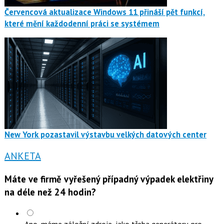
Červencová aktualizace Windows 11 přináší pět funkcí,
které mění každodenní práci se systémem
New York pozastavil výstavbu velkých datových center
ANKETA
Máte ve firmě vyřešený případný výpadek elektřiny
na déle než 24 hodin?