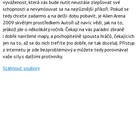
vyváženost, která vás bude nutit neustále zlepšovat své
k
u
schopnosti a nevymlouvat se na nejrůznější příkoří. Pokud se
tedy chcete zadarmo a na delší dobu pobavit, je Alien Arena
2009 skvělým prostředkem. Autoři už navíc vědí, jak na to,
jelikož jde o několikátý ročník. Čekají na vás parádní zbraně
i dobře navržené mapy, a pochopitelně spousta hráčů, čekajících
jen na to, až se do nich trefíte (no dobře, ne tak docela). Přístup
z internetu je zde bezproblémový a můžete tedy porovnávat
vaše síly s dalšími protivníky.
Stáhnout soubory