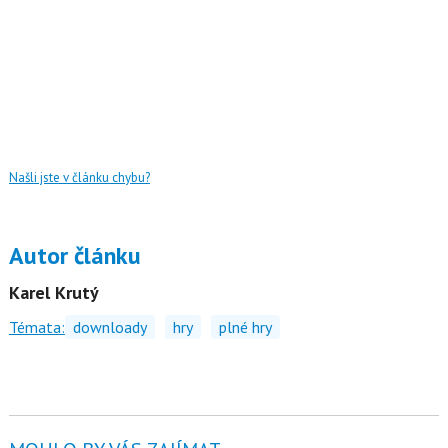
Našli jste v článku chybu?
Autor článku
Karel Krutý
Témata:
downloady
hry
plné hry