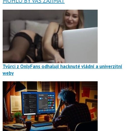
MOHLO BY VÁS ZAJÍMAT
Tvůrci z OnlyFans odhalují hacknuté vládní a univerzitní
weby