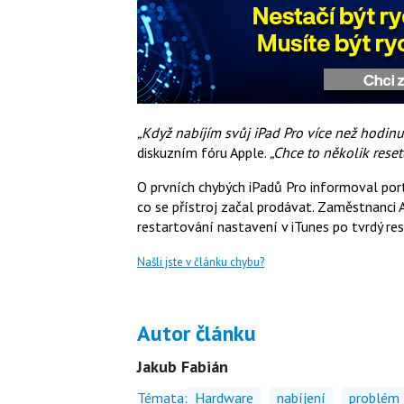
„Když nabíjím svůj iPad Pro více než hodinu
diskuzním fóru Apple.
„Chce to několik reset
O prvních chybých iPadů Pro informoval port
co se přístroj začal prodávat. Zaměstnanci A
restartování nastavení v iTunes po tvrdý res
Našli jste v článku chybu?
Autor článku
Jakub Fabián
Témata:
Hardware
nabíjení
problém