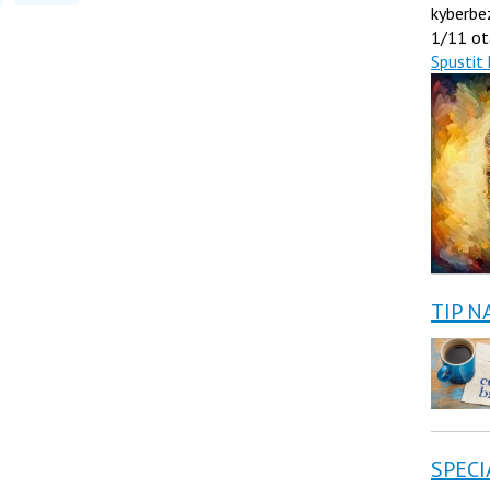
kyberbe
1/11 ot
Spustit 
TIP N
SPECI