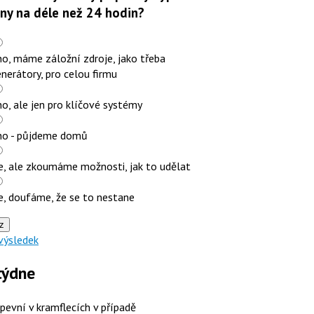
iny na déle než 24 hodin?
o, máme záložní zdroje, jako třeba
nerátory, pro celou firmu
o, ale jen pro klíčové systémy
no - půjdeme domů
e, ale zkoumáme možnosti, jak to udělat
e, doufáme, že se to nestane
z
výsledek
týdne
 pevní v kramflecích v případě