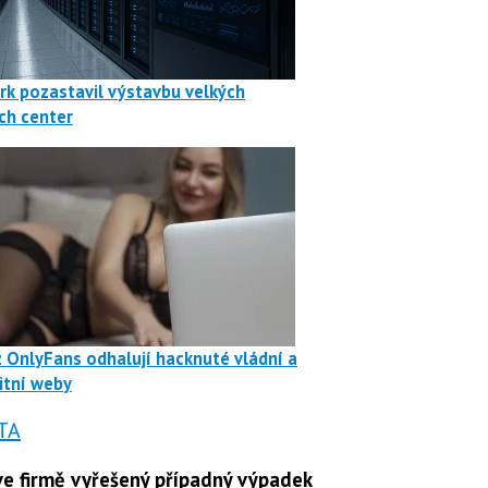
rk pozastavil výstavbu velkých
ch center
z OnlyFans odhalují hacknuté vládní a
itní weby
TA
e firmě vyřešený případný výpadek