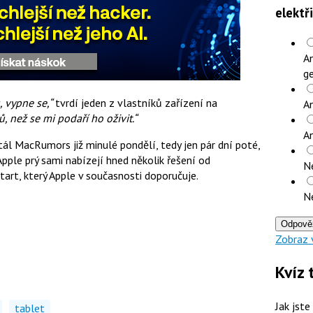
elektř
An
ge
, vypne se,“
tvrdí jeden z vlastníků zařízení na
An
ů, než se mi podaří ho oživit.“
A
ál MacRumors již minulé pondělí, tedy jen pár dní poté,
pple prý sami nabízejí hned několik řešení od
N
tart, který Apple v současnosti doporučuje.
N
Odpově
Zobraz 
Kvíz 
Jak jste
tablet