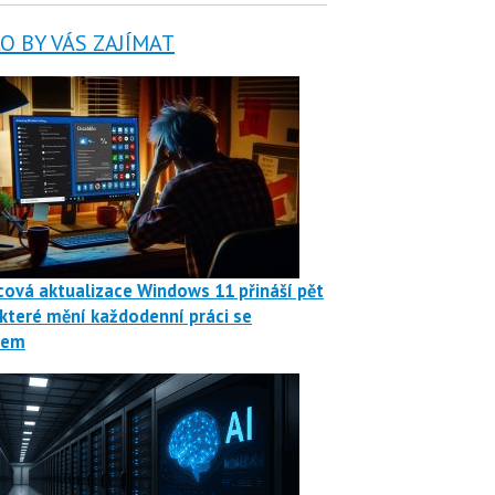
 BY VÁS ZAJÍMAT
ová aktualizace Windows 11 přináší pět
 které mění každodenní práci se
mem