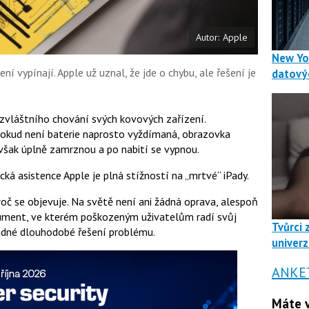
Autor: Apple
New Yo
ní vypínají. Apple už uznal, že jde o chybu, ale řešení je
datový
i zvláštního chování svých kovových zařízení.
 pokud není baterie naprosto vyždímaná, obrazovka
však úplně zamrznou a po nabití se vypnou.
ká asistence Apple je plná stížností na „mrtvé“ iPady.
roč se objevuje. Na světě není ani žádná oprava, alespoň
kument, ve kterém poškozeným uživatelům radí svůj
Tvůrci 
žádné dlouhodobé řešení problému.
univerz
ANKE
Máte v