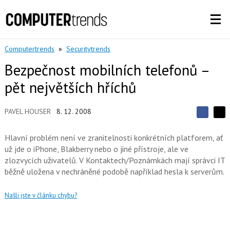
Computertrends
»
Securitytrends
Bezpečnost mobilních telefonů –
pět největších hříchů
PAVEL HOUSER
8. 12. 2008
S
S
S
d
d
d
í
Hlavní problém není ve zranitelnosti konkrétních platforem, ať
í
í
l
l
už jde o iPhone, Blakberry nebo o jiné přístroje, ale ve
e
e
l
j
zlozvycích uživatelů. V Kontaktech/Poznámkách mají správci IT
j
t
e
t
běžně uložena v nechráněné podobě například hesla k serverům.
e
e
t
n
n
a
a
Našli jste v článku chybu?
F
s
a
í
c
t
e
i
b
X