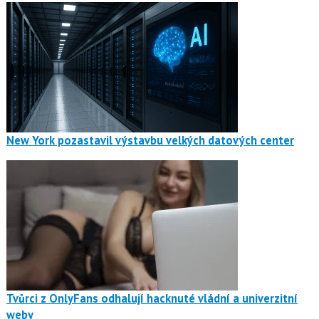
New York pozastavil výstavbu velkých datových center
Tvůrci z OnlyFans odhalují hacknuté vládní a univerzitní
weby