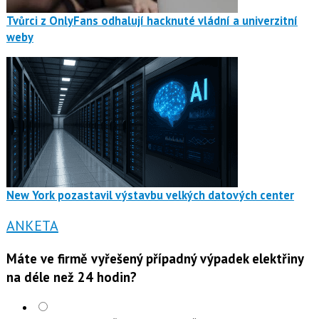
Tvůrci z OnlyFans odhalují hacknuté vládní a univerzitní
weby
New York pozastavil výstavbu velkých datových center
ANKETA
Máte ve firmě vyřešený případný výpadek elektřiny
na déle než 24 hodin?