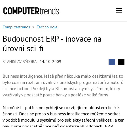
Computertrends
»
Technologie
Budoucnost ERP - inovace na
úrovni sci-fi
STANISLAV SÝKORA
14. 10. 2009
S
S
S
d
d
d
í
Business intelligence. Ještě před několika málo desítkami let to
í
í
l
l
bylo cosi na rozhraní úvah vizionářských programátorů a autorů
e
e
l
j
science fiction. Později byla BI samostatným systémem, který
j
t
e
t
využívaly v podstatě pouze banky a posléze velké firmy.
e
e
t
n
n
a
a
Nicméně IT patří k nejrychleji se rozvíjejícím oblastem lidské
F
s
a
činnosti. Dnes se proto s business intelligence můžeme setkat
í
c
t
v podobě modulu u systémů pro subjekty střední velikosti, a ten
e
i
navíc umí podstatně více než gigantické BI v dobách „ERP
b
X