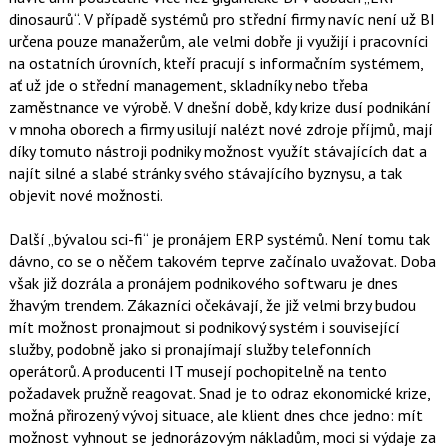
o
dinosaurů“. V případě systémů pro střední firmy navíc není už BI
o
určena pouze manažerům, ale velmi dobře ji využijí i pracovníci
k
u
na ostatních úrovních, kteří pracují s informačním systémem,
ať už jde o střední management, skladníky nebo třeba
zaměstnance ve výrobě. V dnešní době, kdy krize dusí podnikání
v mnoha oborech a firmy usilují nalézt nové zdroje příjmů, mají
díky tomuto nástroji podniky možnost využít stávajících dat a
najít silné a slabé stránky svého stávajícího byznysu, a tak
objevit nové možnosti.
Další „bývalou sci-fi“ je pronájem ERP systémů. Není tomu tak
dávno, co se o něčem takovém teprve začínalo uvažovat. Doba
však již dozrála a pronájem podnikového softwaru je dnes
žhavým trendem. Zákazníci očekávají, že již velmi brzy budou
mít možnost pronajmout si podnikový systém i související
služby, podobně jako si pronajímají služby telefonních
operátorů. A producenti IT musejí pochopitelně na tento
požadavek pružně reagovat. Snad je to odraz ekonomické krize,
možná přirozený vývoj situace, ale klient dnes chce jedno: mít
možnost vyhnout se jednorázovým nákladům, moci si výdaje za