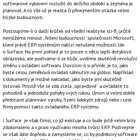
softwarové vybavení rozložit do delšího období a zejména je
plánovat. A to vše už je realita či přinejmenším otázka velmi
blízké budoucnosti.
Postoupíme-li o další krůček od všední reality ke sci-fi, určitě
nemůžeme minout „řešení budoucnosti“ společnosti Microsoft,
které právě ERP systémům nabízí netušené možnosti. Jde
o Surface. Na první pohled je to pouze o něco lepší dotyková
obrazovka, ale podíváme-li se blíže, uvidíme skutečně revoluční
změnu v ovládání softwaru. Dovolím-li si příměr, je to, jako
byste celou zeměkouli ovládali sáhnutím na glóbus. Například
s dokumenty je možné nakládat, jako byste jimi skutečně
listovali. Prostě vše se zdá zcela „opravdové“ a ovládáte to
pohodlně a jednoduše pohyby svých rukou. Umím si velmi dobře
představit plánování výroby, řízení lidských zdrojů nebo i celé
firmy pomocí takto ovládaného ERP systému.
I Surface je však čímsi, co již existuje a co bude jistě velmi brzy
zdokonaleno a v praxi využíváno mnoha tvůrci ERP. Podívejme
se však dále dopředu a zamysleme se, co by podnikový software