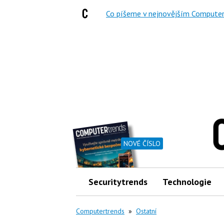
Co píšeme v nejnovějším Computer
NOVÉ ČÍSLO
Securitytrends
Technologie
Computertrends
»
Ostatní