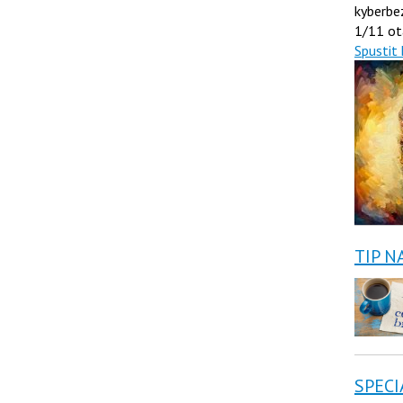
kyberbe
1/11 ot
Spustit 
TIP N
SPECI