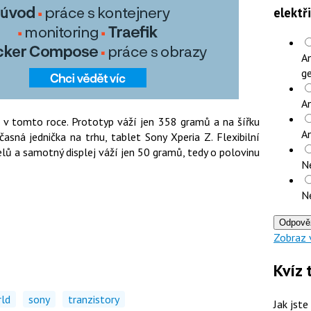
elektř
An
ge
An
iž v tomto roce. Prototyp váží jen 358 gramů a na šířku
A
asná jednička na trhu, tablet Sony Xperia Z. Flexibilní
elů a samotný displej váží jen 50 gramů, tedy o polovinu
N
N
Odpově
Zobraz 
Kvíz 
ld
sony
tranzistory
Jak jste