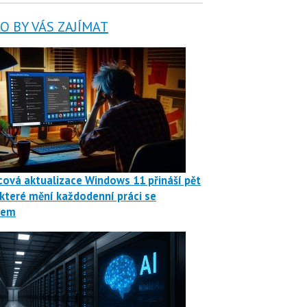
 BY VÁS ZAJÍMAT
ová aktualizace Windows 11 přináší pět
 které mění každodenní práci se
mem