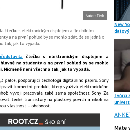
Autor: Eink
New Yo
la čtečku s elektronickým displejem a flexibilním
datový
nty a na první pohled by se mohlo zdát, že se jedná o
o tak, jak to vypadá.
představila
čtečku s elektronickým displejem a
 hlavně na studenty a na první pohled by se mohlo
i. Nicméně není všechno tak, jak to vypadá.
 palce, podporující techologii digitálního papíru. Sony
řipravit komerční produkt, který využívá elektronického
a jehož vývoji pracovala také sama společnost Sony. Za
Tvůrci 
at tenké tranzistory na plastový povrch a nikoli na
univerz
novou vlastnost – ohebnost.
ANKE
Máte v