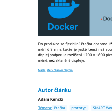
Do produkce se flexibilní čtečka dostane j
měří 6,8 mm, takže je ještě tenčí než souč
displej podporuje rozlišení 1200 × 1600 pix
méně, než skleněné displeje.
Našli jste v článku chybu?
Autor článku
Adam Kencki
Témata:
čtečka
prototyp
SMART Wor