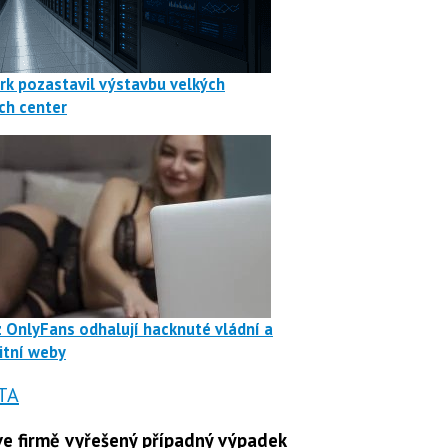
rk pozastavil výstavbu velkých
ch center
z OnlyFans odhalují hacknuté vládní a
itní weby
TA
e firmě vyřešený případný výpadek