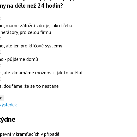
iny na déle než 24 hodin?
o, máme záložní zdroje, jako třeba
nerátory, pro celou firmu
o, ale jen pro klíčové systémy
no - půjdeme domů
e, ale zkoumáme možnosti, jak to udělat
e, doufáme, že se to nestane
z
výsledek
týdne
 pevní v kramflecích v případě