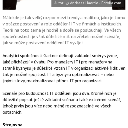
Autor: © Andreas Haertle - Fotolia.com
o
o
k
u
Málokde je tak velký rozpor mezi trendy a realitou, jako je tomu
v otázce postavení a role oddělení IT ve firmách a institucích.
Teorií na toto téma je hodně a dobře se poslouchají. Ve všech
společnostech je však důležité mít na zřeteli možné scénáře,
jak se může postavení oddělení IT vyvíjet.
Analytici společnosti Gartner definují základní směry vývoje,
jaké přicházejí v úvahu. Pro manažery IT i pro manažery na
straně byznysu je důležité vztah IT v organizaci aktivně řídit. Jen
tak je možné spojitost IT a byznysu optimalizovat – nebo
jinými slovy, maximalizovat přínos IT pro organizaci.
Scénáře pro budoucnost IT oddělení jsou dva. Kromě nich je
důležité popsat ještě základní scénář a také extrémní scénář,
jehož prvky jsou více nebo méně rozpoznatelné ve všech
ostatních.
Strojovna