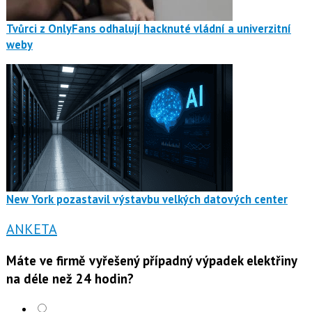
Tvůrci z OnlyFans odhalují hacknuté vládní a univerzitní
weby
New York pozastavil výstavbu velkých datových center
ANKETA
Máte ve firmě vyřešený případný výpadek elektřiny
na déle než 24 hodin?