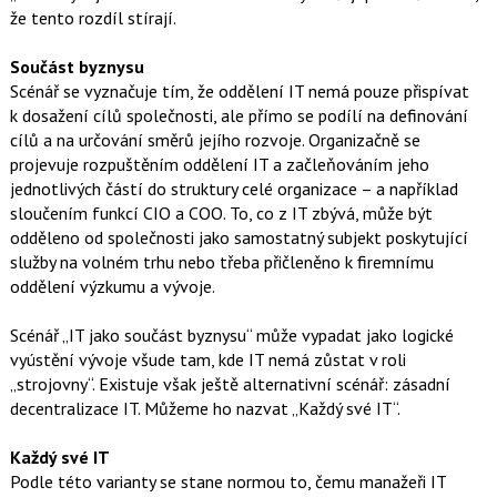
že tento rozdíl stírají.
Součást byznysu
Scénář se vyznačuje tím, že oddělení IT nemá pouze přispívat
k dosažení cílů společnosti, ale přímo se podílí na definování
cílů a na určování směrů jejího rozvoje. Organizačně se
projevuje rozpuštěním oddělení IT a začleňováním jeho
jednotlivých částí do struktury celé organizace – a například
sloučením funkcí CIO a COO. To, co z IT zbývá, může být
odděleno od společnosti jako samostatný subjekt poskytující
služby na volném trhu nebo třeba přičleněno k firemnímu
oddělení výzkumu a vývoje.
Scénář „IT jako součást byznysu“ může vypadat jako logické
vyústění vývoje všude tam, kde IT nemá zůstat v roli
„strojovny“. Existuje však ještě alternativní scénář: zásadní
decentralizace IT. Můžeme ho nazvat „Každý své IT“.
Každý své IT
Podle této varianty se stane normou to, čemu manažeři IT