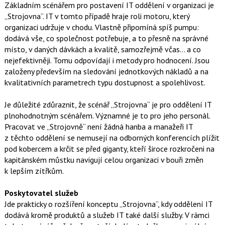
Základním scénářem pro postavení IT oddělení v organizaci je
„Strojovna“. IT v tomto případě hraje roli motoru, který
organizaci udržuje v chodu. Vlastně připomíná spíš pumpu:
dodává vše, co společnost potřebuje, a to přesně na správné
místo, v daných dávkách a kvalitě, samozřejmě včas… a co
nejefektivněji. Tomu odpovídají i metody pro hodnocení. Jsou
založeny především na sledování jednotkových nákladů a na
kvalitativních parametrech typu dostupnost a spolehlivost.
Je důležité zdůraznit, že scénář „Strojovna“ je pro oddělení IT
plnohodnotným scénářem. Významné je to pro jeho personál.
Pracovat ve „Strojovně“ není žádná hanba a manažeři IT
z těchto oddělení se nemusejí na odborných konferencích plížit
pod kobercem a krčit se před giganty, kteří široce rozkročeni na
kapitánském můstku navigují celou organizaci v bouři změn
k lepším zítřkům.
Poskytovatel služeb
Jde prakticky o rozšíření konceptu „Strojovna“, kdy oddělení IT
dodává kromě produktů a služeb IT také další služby. V rámci