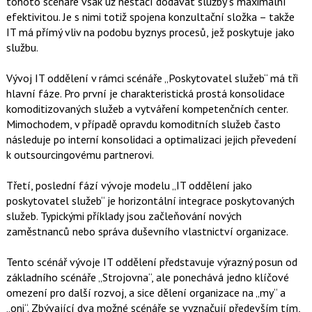
tohoto scénáře však už nestačí dodávat služby s maximální
efektivitou. Je s nimi totiž spojena konzultační složka – takže
IT má přímý vliv na podobu byznys procesů, jež poskytuje jako
službu.
Vývoj IT oddělení v rámci scénáře „Poskytovatel služeb“ má tři
hlavní fáze. Pro první je charakteristická prostá konsolidace
komoditizovaných služeb a vytváření kompetenčních center.
Mimochodem, v případě opravdu komoditních služeb často
následuje po interní konsolidaci a optimalizaci jejich převedení
k outsourcingovému partnerovi.
Třetí, poslední fází vývoje modelu „IT oddělení jako
poskytovatel služeb“ je horizontální integrace poskytovaných
služeb. Typickými příklady jsou začleňování nových
zaměstnanců nebo správa duševního vlastnictví organizace.
Tento scénář vývoje IT oddělení představuje výrazný posun od
základního scénáře „Strojovna“, ale ponechává jedno klíčové
omezení pro další rozvoj, a sice dělení organizace na „my“ a
„oni“. Zbývající dva možné scénáře se vyznačují především tím,