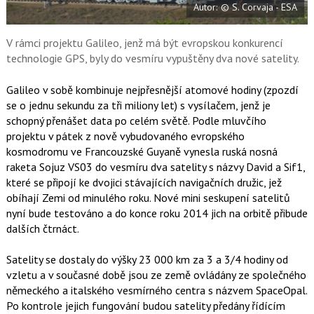
Autor: © S. Corvaja - ESA
o
o
k
u
V rámci projektu Galileo, jenž má být evropskou konkurencí
technologie GPS, byly do vesmíru vypuštěny dva nové satelity.
Galileo v sobě kombinuje nejpřesnější atomové hodiny (zpozdí
se o jednu sekundu za tři miliony let) s vysílačem, jenž je
schopný přenášet data po celém světě. Podle mluvčího
projektu v pátek z nově vybudovaného evropského
kosmodromu ve Francouzské Guyaně vynesla ruská nosná
raketa Sojuz VS03 do vesmíru dva satelity s názvy David a Sif1,
které se připojí ke dvojici stávajících navigačních družic, jež
obíhají Zemi od minulého roku. Nové mini seskupení satelitů
nyní bude testováno a do konce roku 2014 jich na orbitě přibude
dalších čtrnáct.
Satelity se dostaly do výšky 23 000 km za 3 a 3/4 hodiny od
vzletu a v současné době jsou ze země ovládány ze společného
německého a italského vesmírného centra s názvem SpaceOpal.
Po kontrole jejich fungování budou satelity předány řídícím