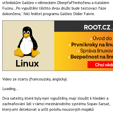
střediskům Galileo v německém Oberpfaffenhofenu a italském
Fucinu. „Po vypuštění těchto dvou družic bude testovací fáze
dokončena,“ řekl ředitel programu Galileo Didier Faivre.
Video ze startu (francouzsky, anglicky):
Loading…
Dva satelity, které byly nyní vypuštěny, mají sloužit k hledání a
zachraňování lidí v rámci mezinárodního systému Sopas-Sarsat,
který umí detekovat a určit polohu nouzových majáků