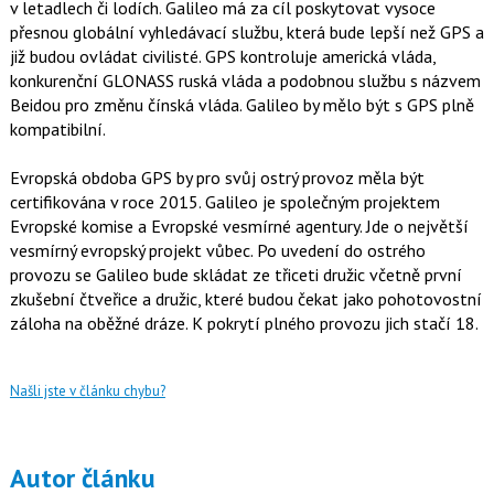
v letadlech či lodích. Galileo má za cíl poskytovat vysoce
přesnou globální vyhledávací službu, která bude lepší než GPS a
již budou ovládat civilisté. GPS kontroluje americká vláda,
konkurenční GLONASS ruská vláda a podobnou službu s názvem
Beidou pro změnu čínská vláda. Galileo by mělo být s GPS plně
kompatibilní.
Evropská obdoba GPS by pro svůj ostrý provoz měla být
certifikována v roce 2015. Galileo je společným projektem
Evropské komise a Evropské vesmírné agentury. Jde o největší
vesmírný evropský projekt vůbec. Po uvedení do ostrého
provozu se Galileo bude skládat ze třiceti družic včetně první
zkušební čtveřice a družic, které budou čekat jako pohotovostní
záloha na oběžné dráze. K pokrytí plného provozu jich stačí 18.
Našli jste v článku chybu?
Autor článku