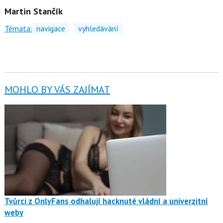
Martin Stančík
Témata:
navigace
vyhledávání
MOHLO BY VÁS ZAJÍMAT
Tvůrci z OnlyFans odhalují hacknuté vládní a univerzitní
weby