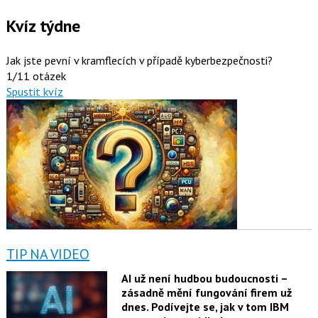
Kvíz týdne
Jak jste pevní v kramflecích v případě kyberbezpečnosti?
1/11 otázek
Spustit kvíz
TIP NA VIDEO
AI už není hudbou budoucnosti –
zásadně mění fungování firem už
dnes. Podívejte se, jak v tom IBM