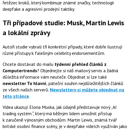
řetězec kroků, který kombinuje známé značky, technologii
deepfake a agresivní prodejní taktiky.
Tři případové studie: Musk, Martin Lewis
a lokální zprávy
Autoři studie vybrali tři konkrétní případy, které dobře ilustrují
různé přístupy k falešným celebrity endorsementům.
Chcete dostávat do mailu
týdenní přehled článků z
Computertrends
? Objednejte si náš mailový servis a žádná
důležitá informace vám neuteče. Objednat si lze také
newsletter To hlavní
, páteční souhrn nejdůležitějších článků
ze všech našich serverů.
Newslettery si můžete objednat na
této stránce
.
Videa ukazují Elona Muska, jak údajně představuje nový „AI
trading systém
“
, který má běžným lidem umožnit přístup
k zaručeně výnosným obchodům. Martin Lewis, známá tvář
britské osobní finance scény, je v deepfake videích využíván jako