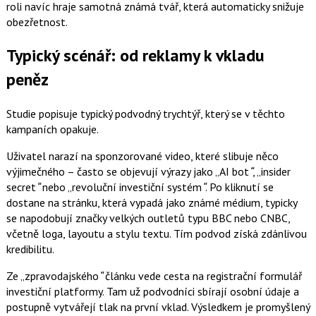
roli navíc hraje samotná známá tvář, která automaticky snižuje
obezřetnost.
Typický scénář: od reklamy k vkladu
peněz
Studie popisuje typický podvodný trychtýř, který se v těchto
kampaních opakuje.
Uživatel narazí na sponzorované video, které slibuje něco
výjimečného – často se objevují výrazy jako „AI bot
“
, „insider
secret
“
nebo „revoluční investiční systém
“
. Po kliknutí se
dostane na stránku, která vypadá jako známé médium, typicky
se napodobují značky velkých outletů typu BBC nebo CNBC,
včetně loga, layoutu a stylu textu. Tím podvod získá zdánlivou
kredibilitu.
Ze „zpravodajského
“
článku vede cesta na registrační formulář
investiční platformy. Tam už podvodníci sbírají osobní údaje a
postupně vytvářejí tlak na první vklad. Výsledkem je promyšlený