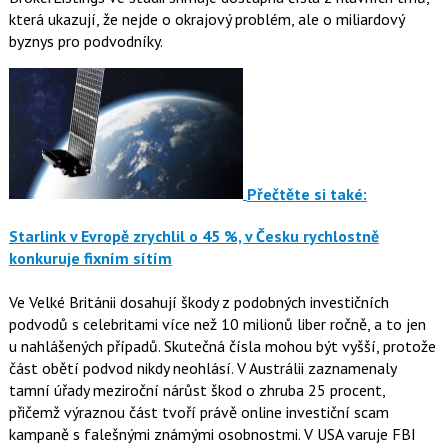
která ukazují, že nejde o okrajový problém, ale o miliardový
byznys pro podvodníky.
Přečtěte si také:
Starlink v Evropě zrychlil o 45 %, v Česku rychlostně
konkuruje fixním sítím
Ve Velké Británii dosahují škody z podobných investičních
podvodů s celebritami více než 10 milionů liber ročně, a to jen
u nahlášených případů. Skutečná čísla mohou být vyšší, protože
část obětí podvod nikdy neohlásí. V Austrálii zaznamenaly
tamní úřady meziroční nárůst škod o zhruba 25 procent,
přičemž výraznou část tvoří právě online investiční scam
kampaně s falešnými známými osobnostmi. V USA varuje FBI