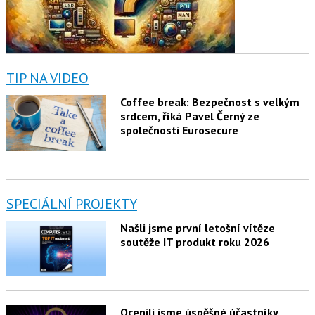
TIP NA VIDEO
Coffee break: Bezpečnost s velkým
srdcem, říká Pavel Černý ze
společnosti Eurosecure
SPECIÁLNÍ PROJEKTY
Našli jsme první letošní vítěze
soutěže IT produkt roku 2026
Ocenili jsme úspěšné účastníky