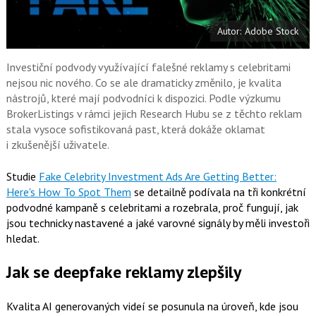
t
e
i
b
X
Autor: Adobe Stock
o
o
k
u
Investiční podvody využívající falešné reklamy s celebritami
nejsou nic nového. Co se ale dramaticky změnilo, je kvalita
nástrojů, které mají podvodníci k dispozici. Podle výzkumu
BrokerListings v rámci jejich Research Hubu se z těchto reklam
stala vysoce sofistikovaná past, která dokáže oklamat
i zkušenější uživatele.
Studie
Fake Celebrity Investment Ads Are Getting Better:
Here's How To Spot Them
se detailně podívala na tři konkrétní
podvodné kampaně s celebritami a rozebrala, proč fungují, jak
jsou technicky nastavené a jaké varovné signály by měli investoři
hledat.
Jak se deepfake reklamy zlepšily
Kvalita AI generovaných videí se posunula na úroveň, kde jsou