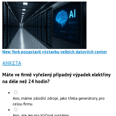
New York pozastavil výstavbu velkých datových center
ANKETA
Máte ve firmě vyřešený případný výpadek elektřiny
na déle než 24 hodin?
Ano, máme záložní zdroje, jako třeba generátory, pro
celou firmu
Ano, ale jen pro klíčové systémy