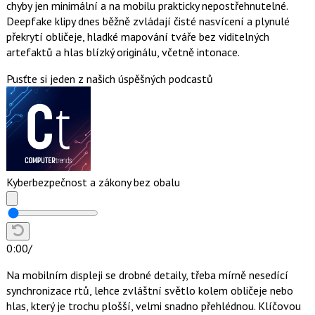
chyby jen minimální a na mobilu prakticky nepostřehnutelné.
Deepfake klipy dnes běžně zvládají čisté nasvícení a plynulé
překrytí obličeje, hladké mapování tváře bez viditelných
artefaktů a hlas blízký originálu, včetně intonace.
Pusťte si jeden z našich úspěšných podcastů
Kyberbezpečnost a zákony bez obalu
0:00
/
Na mobilním displeji se drobné detaily, třeba mírně nesedící
synchronizace rtů, lehce zvláštní světlo kolem obličeje nebo
hlas, který je trochu plošší, velmi snadno přehlédnou. Klíčovou