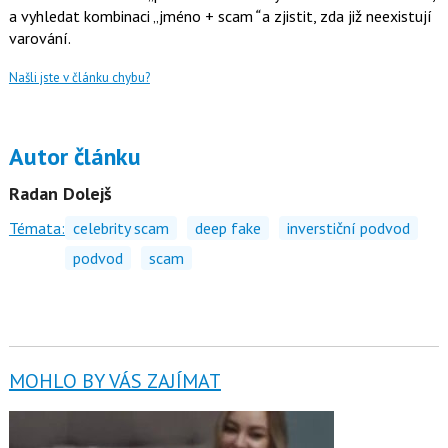
a vyhledat kombinaci „jméno + scam
“
a zjistit, zda již neexistují
varování.
Našli jste v článku chybu?
Autor článku
Radan Dolejš
Témata:
celebrity scam
deep fake
inverstiční podvod
podvod
scam
MOHLO BY VÁS ZAJÍMAT