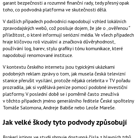
garant bezpečnosti a rozumné finanční rady, tedy přesný opak
toho, co podvodná platforma ve skutečnosti dělá.
V dalších případech podvodníci napodobují vzhled lokálních
zpravodajských webů, což posiluje dojem, že jde o „ověřenou
“
příležitost, o které informují seriózní média. Ve všech případech
hraje klíčovou roli vizuální a značková důvěryhodnost,
používání log, barev, stylu grafiky i tónu komunikace, které
napodobují renomované instituce.
V kontextu českého internetu jsou typickými ukázkami
podobných reklam zprávy o tom, jak musela česká televizní
stanice přerušit vysílání, protože nějaká celebrita v TV pořadu
prozradila, jak si vydělává peníze pomocí podobné investiční
platformy. V poslední době se i poměrně často zneužívá
v těchto případech jméno generálního ředitele České spořitelny
Tomáše Salomona, Andreje Babiše nebo Leoše Mareše.
Jak velké škody tyto podvody způsobují
BrokerListings ve studii shrnuje dostupná čísla z hlavních trhů,