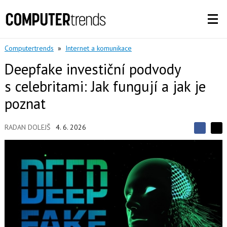
Computertrends
»
Internet a komunikace
Deepfake investiční podvody
s celebritami: Jak fungují a jak je
poznat
RADAN DOLEJŠ
4. 6. 2026
S
S
S
d
d
d
í
í
í
l
l
e
e
l
j
j
t
e
t
e
e
t
n
n
a
a
F
s
a
í
c