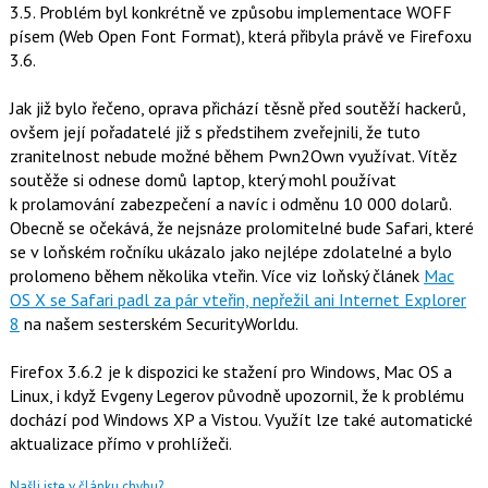
3.5. Problém byl konkrétně ve způsobu implementace WOFF
písem (Web Open Font Format), která přibyla právě ve Firefoxu
3.6.
Jak již bylo řečeno, oprava přichází těsně před soutěží hackerů,
ovšem její pořadatelé již s předstihem zveřejnili, že tuto
zranitelnost nebude možné během Pwn2Own využívat. Vítěz
soutěže si odnese domů laptop, který mohl používat
k prolamování zabezpečení a navíc i odměnu 10 000 dolarů.
Obecně se očekává, že nejsnáze prolomitelné bude Safari, které
se v loňském ročníku ukázalo jako nejlépe zdolatelné a bylo
prolomeno během několika vteřin. Více viz loňský článek
Mac
OS X se Safari padl za pár vteřin, nepřežil ani Internet Explorer
8
na našem sesterském SecurityWorldu.
Firefox 3.6.2 je k dispozici ke stažení pro Windows, Mac OS a
Linux, i když Evgeny Legerov původně upozornil, že k problému
dochází pod Windows XP a Vistou. Využít lze také automatické
aktualizace přímo v prohlížeči.
Našli jste v článku chybu?