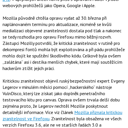
o
webových prohlížečů jako Opera, Google i Apple.
o
k
u
Mozilla původně chtěla opravu vydat až 30. března při
naplánovaném termínu pro aktualizace, nicméně se kvůli
medializaci objevené zranitelnosti dostala pod tlak a nakonec
se tedy rozhodla pro opravu Firefoxu mimo běžný rozvrh.
Zástupci Mozilly potvrdili, že kritická zranitelnost v rutině pro
dekompresi fontů mohla být exploitována a při pádu prohlížeče
mohlo dojít ke spuštění škodlivého kódu. Celkově byla ovšem
„zalátána“ asi i destíka menších chybek, které mají soutěžícím
hackerům ztížit jejich práci.
Kritickou zranitelnost objevil ruský bezpečnostní expert Evgeny
Legerov v minulém měsíci pomocí „hackerského“ nástroje
VulnDisco, který lze získat jako doplněk penetračního
testovacího kitu pro canvas. Oprava ovšem trvala delší dobu
zejména proto, že Legerov nechtěl Mozille poskytnout
detailnější informace. Více viz článek
Mozilla přiznala kritickou
zranitelnost ve Firefoxu
. Zranitelnost byla obsažena ve všech
verzích Firefoxu 3.6, ale ne ve starších řadách 3.0 a