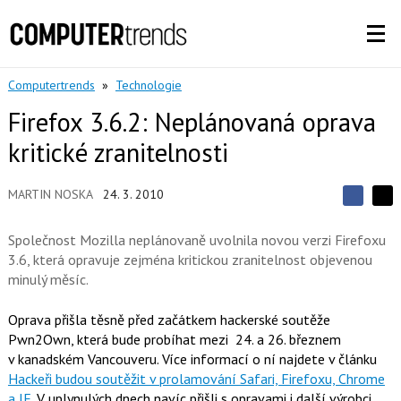
Computertrends
»
Technologie
Firefox 3.6.2: Neplánovaná oprava
kritické zranitelnosti
MARTIN NOSKA
24. 3. 2010
S
S
S
d
d
d
í
Společnost Mozilla neplánovaně uvolnila novou verzi Firefoxu
í
í
l
l
3.6, která opravuje zejména kritickou zranitelnost objevenou
e
e
l
j
minulý měsíc.
j
t
e
t
e
e
t
n
Oprava přišla těsně před začátkem hackerské soutěže
n
a
a
Pwn2Own, která bude probíhat mezi 24. a 26. březnem
F
s
a
v kanadském Vancouveru. Více informací o ní najdete v článku
í
c
t
Hackeři budou soutěžit v prolamování Safari, Firefoxu, Chrome
e
i
a IE
. V uplynulých dnech navíc přišli s opravami i další výrobci
b
X