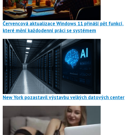
Červencová aktualizace Windows 11 přináší pět funkcí,
které mění každodenní práci se systémem
New York pozastavil výstavbu velkých datových center