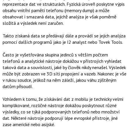
reprezentace dat ve strukturách. Fyzická úroveň poskytne výpis
obsahu vnitřní paměti telefonu (memory dump) a může
obsahovat i smazaná data, jejichž analýza je však poměrně
složitá a výsledek není zaručen.
Takto získaná data se předávají dále a provádí se jejich analýza
pomocí dalších programů jako je I2 analyst nebo Tovek Tools.
Často je vyšetřována skupina jedinců s větším počtem
telefonů a analytické nástroje dokážou v přístrojích vyhledat
taková data a souvislosti, jaké by člověk nikdy nenašel. Výsledek
může být zobrazen ve 3D síti propojení a vazeb. Nakonec je vše
v rukou soudce, jelikož na něm záleží, jakou váhu zjištěným
datům přisoudí.
Vzhledem k tomu, že získávání dat z mobilu je technicky velmi
komplikované, rozličné nástroje dokážou poskytnout různé
výsledky, co se týká podporovaných telefonů nebo množství
dat. Některé nástroje podporují lépe evropské přístroje, jiné
zase americké nebo asijské.