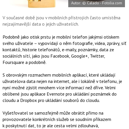
Autor: © Calado - Fotolia.com
o
o
k
u
V současné době jsou v mobilních přístrojích často umístěna
nejzajímavější data o jejich uživatelích.
Podobně jako otisk prstu je mobilní telefon jakýmsi otiskem
svého uživatele – vypovídají o něm fotografie, videa, zprávy, síť
kontaktů, historie telefonátů, e-maily, poznámky, data ze
sociálních sítí, jako jsou Facebook, Google+, Twitter,
Foursquare a podobně.
S obrovským rozmachem mobilních aplikací, které ukládají
uživatelova data nejen na internet, ale i lokálně v telefonu, je
nyní možné zjistit mnohem více informací než dříve. Velmi
oblíbené jsou aplikace Evernote pro ukládání poznámek do
cloudu a Dropbox pro ukládání souborů do cloudu.
Vyšetřovatel se samozřejmě může obrátit přímo na
provozovatele konkrétních služeb se soudním příkazem
k poskytnutí dat, to je ale cesta velmi zdlouhavá,