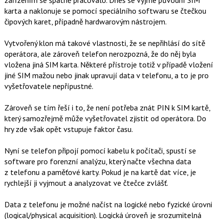
zařízením se špatně pracovalo. Dnes se vyjme původní SIM
karta a naklonuje se pomocí speciálního softwaru se čtečkou
čipových karet, případně hardwarovým nástrojem.
Vytvořený klon má takové vlastnosti, že se nepřihlásí do sítě
operátora, ale zároveň telefon nerozpozná, že do něj byla
vložena jiná SIM karta. Některé přístroje totiž v případě vložení
jiné SIM mažou nebo jinak upravují data v telefonu, a to je pro
vyšetřovatele nepřípustné.
Zároveň se tím řeší i to, že není potřeba znát PIN k SIM kartě,
který samozřejmě může vyšetřovatel zjistit od operátora. Do
hry zde však opět vstupuje faktor času.
Nyní se telefon připojí pomocí kabelu k počítači, spustí se
software pro forenzní analýzu, který načte všechna data
z telefonu a paměťové karty. Pokud je na kartě dat více, je
rychlejší ji vyjmout a analyzovat ve čtečce zvlášť.
Data z telefonu je možné načíst na logické nebo fyzické úrovni
(logical/physical acquisition). Logická úroveň je srozumitelná