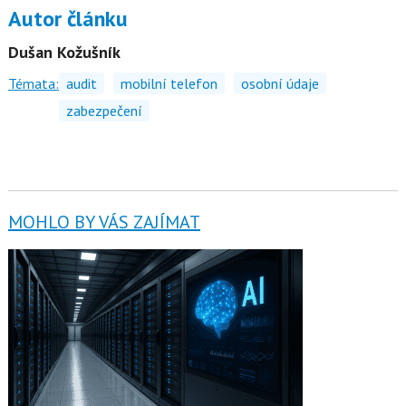
Autor článku
Dušan Kožušník
Témata:
audit
mobilní telefon
osobní údaje
zabezpečení
MOHLO BY VÁS ZAJÍMAT