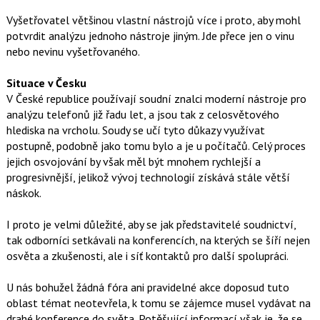
Vyšetřovatel většinou vlastní nástrojů více i proto, aby mohl
potvrdit analýzu jednoho nástroje jiným. Jde přece jen o vinu
nebo nevinu vyšetřovaného.
Situace v Česku
V České republice používají soudní znalci moderní nástroje pro
analýzu telefonů již řadu let, a jsou tak z celosvětového
hlediska na vrcholu. Soudy se učí tyto důkazy využívat
postupně, podobně jako tomu bylo a je u počítačů. Celý proces
jejich osvojování by však měl být mnohem rychlejší a
progresivnější, jelikož vývoj technologií získává stále větší
náskok.
I proto je velmi důležité, aby se jak představitelé soudnictví,
tak odborníci setkávali na konferencích, na kterých se šíří nejen
osvěta a zkušenosti, ale i síť kontaktů pro další spolupráci.
U nás bohužel žádná fóra ani pravidelné akce doposud tuto
oblast témat neotevřela, k tomu se zájemce musel vydávat na
drahé konference do světa. Potěšující informací však je, že se