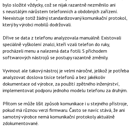
bylo složité vždycky, což se nijak razantně nezměnilo ani
s neustálým nárůstem telefonních a obdobných zařízení.
Neexistuje totiž žádný standardizovaný komunikační protokol,
který by výrobci mobilů dodržovali.
Dříve se data z telefonu analyzovala manuálně. Existovali
speciálně vyškolení znalci, kteří vzali telefon do ruky,
procházeli menu a nalezená data fotili. S příchodem
softwarových nástrojů se postupy razantně změnily.
Vyvinout ale takový nástroj je velmi náročné, jelikož je potřeba
analyzovat doslova tisíce telefonů a bez jakékoliv
dokumentace od výrobce, za použití zpětného inženýrství,
implementovat podporu jednoho modelu telefonu za druhým.
Přitom se může lišit způsob komunikace i u stejného přístroje,
pokud má různou verzi firmwaru. Často se navíc stává, že ani
samotný výrobce nemá komunikační protokoly aktuálně
zdokumentované.