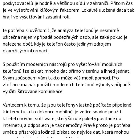
poskytovatelů je hodně a většinou sídlí v zahraničí. Přitom čas
je ve vyšetřování klíčovým faktorem. Lokálně uložená data tak
hrají ve vyšetřování zásadní roli.
Je potřeba si uvědomit, že analýza telefonů je nesmírně
užitečná nejen v případě podezřelých osob, ale také pokud je
nalezena oběť, kdy je telefon často jediným zdrojem
okamžitých informací.
S použitím moderních nástrojů pro vyšetřování mobilních
telefonů lze získat mnoho dat přímo v terénu a ihned jednat.
Svým způsobem vám takto může váš mobil pomoci. Pro
zločince má pak použití moderních telefonů výhody v případě
využití šifrované komunikace.
Vzhledem k tomu, že jsou telefony vlastně počítače připojené
k internetu, a to dokonce mobilně, je velice snadné použít
k telefonování software, který šifruje pakety posílané do
internetu, a odposlech je tak nemožný. Právě proto je potřeba
umět z přístrojů zločinců získat co nejvíce dat, která mohou