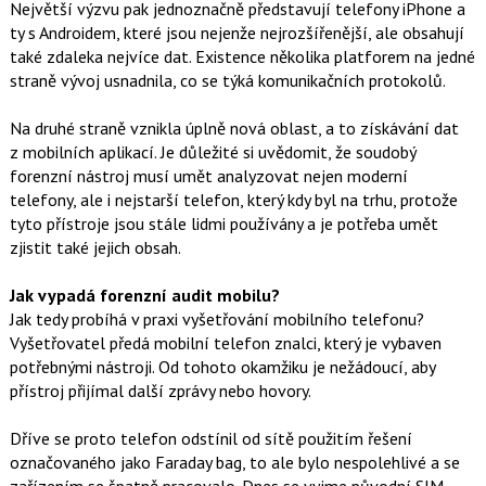
Největší výzvu pak jednoznačně představují telefony iPhone a
ty s Androidem, které jsou nejenže nejrozšířenější, ale obsahují
také zdaleka nejvíce dat. Existence několika platforem na jedné
straně vývoj usnadnila, co se týká komunikačních protokolů.
Na druhé straně vznikla úplně nová oblast, a to získávání dat
z mobilních aplikací. Je důležité si uvědomit, že soudobý
forenzní nástroj musí umět analyzovat nejen moderní
telefony, ale i nejstarší telefon, který kdy byl na trhu, protože
tyto přístroje jsou stále lidmi používány a je potřeba umět
zjistit také jejich obsah.
Jak vypadá forenzní audit mobilu?
Jak tedy probíhá v praxi vyšetřování mobilního telefonu?
Vyšetřovatel předá mobilní telefon znalci, který je vybaven
potřebnými nástroji. Od tohoto okamžiku je nežádoucí, aby
přístroj přijímal další zprávy nebo hovory.
Dříve se proto telefon odstínil od sítě použitím řešení
označovaného jako Faraday bag, to ale bylo nespolehlivé a se