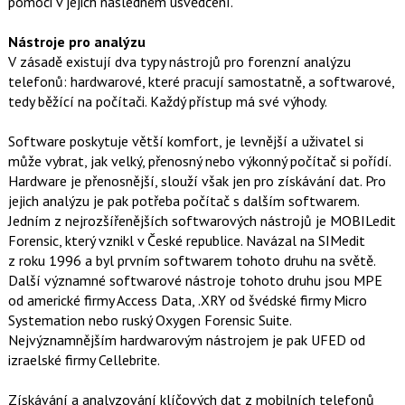
pomoci v jejich následném usvědčení.
Nástroje pro analýzu
V zásadě existují dva typy nástrojů pro forenzní analýzu
telefonů: hardwarové, které pracují samostatně, a softwarové,
tedy běžící na počítači. Každý přístup má své výhody.
Software poskytuje větší komfort, je levnější a uživatel si
může vybrat, jak velký, přenosný nebo výkonný počítač si pořídí.
Hardware je přenosnější, slouží však jen pro získávání dat. Pro
jejich analýzu je pak potřeba počítač s dalším softwarem.
Jedním z nejrozšířenějších softwarových nástrojů je MOBILedit
Forensic, který vznikl v České republice. Navázal na SIMedit
z roku 1996 a byl prvním softwarem tohoto druhu na světě.
Další významné softwarové nástroje tohoto druhu jsou MPE
od americké firmy Access Data, .XRY od švédské firmy Micro
Systemation nebo ruský Oxygen Forensic Suite.
Nejvýznamnějším hardwarovým nástrojem je pak UFED od
izraelské firmy Cellebrite.
Získávání a analyzování klíčových dat z mobilních telefonů