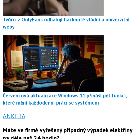
Tvůrci z OnlyFans odhalují hacknuté vládní a univerzitní
weby
Červencová aktualizace Windows 11 přináší pět funkcí,
které mění každodenní práci se systémem
ANKETA
Máte ve firmě vyřešený případný výpadek elektřiny
na déle než 24 hodin?