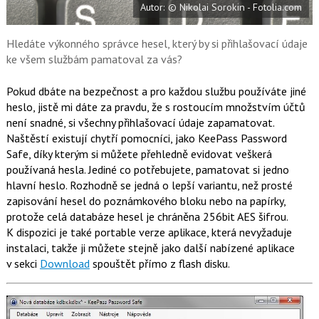
Autor: © Nikolai Sorokin - Fotolia.com
o
o
k
u
Hledáte výkonného správce hesel, který by si přihlašovací údaje
ke všem službám pamatoval za vás?
Pokud dbáte na bezpečnost a pro každou službu používáte jiné
heslo, jistě mi dáte za pravdu, že s rostoucím množstvím účtů
není snadné, si všechny přihlašovací údaje zapamatovat.
Naštěstí existují chytří pomocníci, jako KeePass Password
Safe, díky kterým si můžete přehledně evidovat veškerá
používaná hesla. Jediné co potřebujete, pamatovat si jedno
hlavní heslo. Rozhodně se jedná o lepší variantu, než prosté
zapisování hesel do poznámkového bloku nebo na papírky,
protože celá databáze hesel je chráněna 256bit AES šifrou.
K dispozici je také portable verze aplikace, která nevyžaduje
instalaci, takže ji můžete stejně jako další nabízené aplikace
v sekci
Download
spouštět přímo z flash disku.