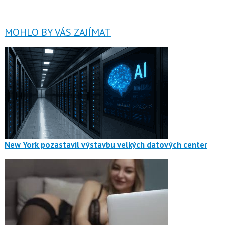
MOHLO BY VÁS ZAJÍMAT
New York pozastavil výstavbu velkých datových center