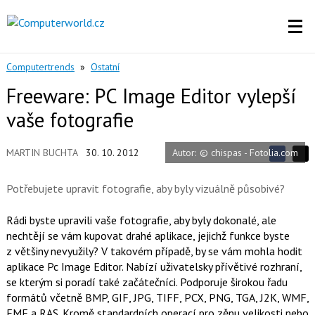
Computertrends
»
Ostatní
Freeware: PC Image Editor vylepší
vaše fotografie
Autor: © chispas - Fotolia.com
MARTIN BUCHTA
30. 10. 2012
S
S
S
d
d
d
í
Potřebujete upravit fotografie, aby byly vizuálně působivé?
í
í
l
l
e
e
l
j
Rádi byste upravili vaše fotografie, aby byly dokonalé, ale
j
t
e
t
nechtějí se vám kupovat drahé aplikace, jejichž funkce byste
e
e
t
n
z většiny nevyužily? V takovém případě, by se vám mohla hodit
n
a
a
aplikace Pc Image Editor. Nabízí uživatelsky přívětivé rozhraní,
F
s
a
se kterým si poradí také začátečníci. Podporuje širokou řadu
í
c
t
formátů včetně BMP, GIF, JPG, TIFF, PCX, PNG, TGA, J2K, WMF,
e
i
EMF a RAS. Kromě standardních operací pro zěnu velikosti nebo
b
X