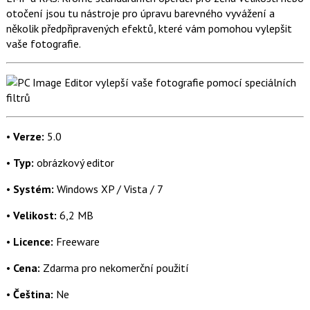
o
otočení jsou tu nástroje pro úpravu barevného vyvážení a
o
několik předpřipravených efektů, které vám pomohou vylepšit
k
u
vaše fotografie.
•
Verze:
5.0
•
Typ:
obrázkový editor
•
Systém:
Windows XP / Vista / 7
•
Velikost:
6,2 MB
•
Licence:
Freeware
•
Cena:
Zdarma pro nekomerční použití
•
Čeština:
Ne