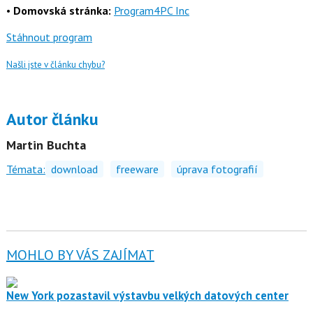
•
Domovská stránka:
Program4PC Inc
Stáhnout program
Našli jste v článku chybu?
Autor článku
Martin Buchta
Témata:
download
freeware
úprava fotografií
MOHLO BY VÁS ZAJÍMAT
New York pozastavil výstavbu velkých datových center