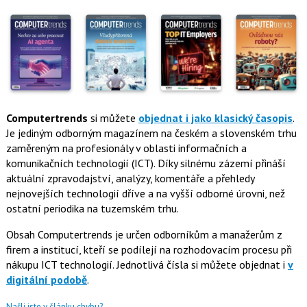
Computertrends
si můžete
objednat i jako klasický časopis
.
Je jediným odborným magazínem na českém a slovenském trhu
zaměreným na profesionály v oblasti informačních a
komunikačních technologií (ICT). Díky silnému zázemí přináší
aktuální zpravodajství, analýzy, komentáře a přehledy
nejnovejších technologií dříve a na vyšší odborné úrovni, než
ostatní periodika na tuzemském trhu.
Obsah Computertrends je určen odborníkům a manažerům z
firem a institucí, kteří se podílejí na rozhodovacím procesu při
nákupu ICT technologií. Jednotlivá čísla si můžete objednat i
v
digitální podobě
.
Našli jste v článku chybu?