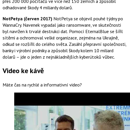
přes 200 000 počítačů ve více než 150 zemích a způsobil
odhadované škody 4 miliardy dolarů.
NotPetya (červen 2017)
NotPetya se objevil pouhé týdny po
WannaCry. Navenek vypadal jako ransomware, ve skutečnosti
byl navržen k trvalé destrukci dat. Pomocí EternalBlue se šířil
sítěmi a ochromoval velké organizace, zejména na Ukrajině,
odkud se rozšířil do celého světa. Zasáhl přepravní společnosti,
banky i výrobní podniky a způsobil škody kolem 10 miliard
dolarů – jde o jeden z nejnákladnějších kyberútoků vůbec.
Video ke kávě
Máte čas na rychlé a informativní video?