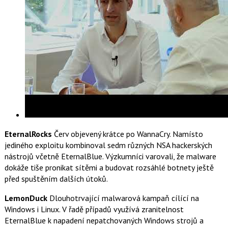
EternalRocks
Červ objevený krátce po WannaCry. Namísto
jediného exploitu kombinoval sedm různých NSA hackerských
nástrojů včetně EternalBlue. Výzkumníci varovali, že malware
dokáže tiše pronikat sítěmi a budovat rozsáhlé botnety ještě
před spuštěním dalších útoků.
LemonDuck
Dlouhotrvající malwarová kampaň cílící na
Windows i Linux. V řadě případů využívá zranitelnost
EternalBlue k napadení nepatchovaných Windows strojů a