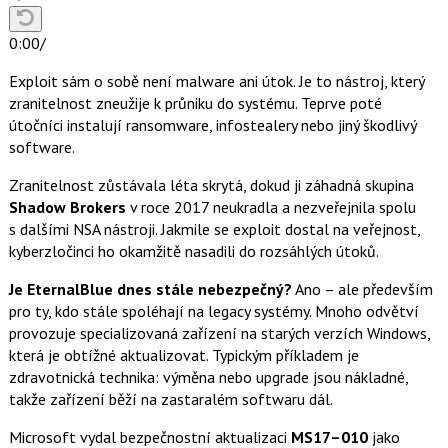
0:00
/
Exploit sám o sobě není malware ani útok. Je to nástroj, který
zranitelnost zneužije k průniku do systému. Teprve poté
útočníci instalují ransomware, infostealery nebo jiný škodlivý
software.
Zranitelnost zůstávala léta skrytá, dokud ji záhadná skupina
Shadow Brokers
v roce 2017 neukradla a nezveřejnila spolu
s dalšími NSA nástroji. Jakmile se exploit dostal na veřejnost,
kyberzločinci ho okamžitě nasadili do rozsáhlých útoků.
Je EternalBlue dnes stále nebezpečný?
Ano – ale především
pro ty, kdo stále spoléhají na legacy systémy. Mnoho odvětví
provozuje specializovaná zařízení na starých verzích Windows,
která je obtížné aktualizovat. Typickým příkladem je
zdravotnická technika: výměna nebo upgrade jsou nákladné,
takže zařízení běží na zastaralém softwaru dál.
Microsoft vydal bezpečnostní aktualizaci
MS17–010
jako