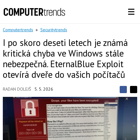
Computertrends
»
Securitytrends
I po skoro deseti letech je známá
kritická chyba ve Windows stále
nebezpečná. EternalBlue Exploit
otevírá dveře do vašich počítačů
RADAN DOLEJŠ
5. 5. 2026
S
S
S
d
d
d
í
í
í
l
l
e
e
l
j
j
t
e
t
e
e
t
n
n
a
a