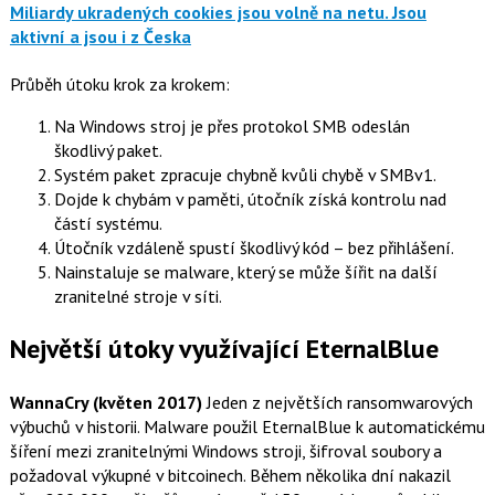
Miliardy ukradených cookies jsou volně na netu. Jsou
aktivní a jsou i z Česka
Průběh útoku krok za krokem:
Na Windows stroj je přes protokol SMB odeslán
škodlivý paket.
Systém paket zpracuje chybně kvůli chybě v SMBv1.
Dojde k chybám v paměti, útočník získá kontrolu nad
částí systému.
Útočník vzdáleně spustí škodlivý kód – bez přihlášení.
Nainstaluje se malware, který se může šířit na další
zranitelné stroje v síti.
Největší útoky využívající EternalBlue
WannaCry (květen 2017)
Jeden z největších ransomwarových
výbuchů v historii. Malware použil EternalBlue k automatickému
šíření mezi zranitelnými Windows stroji, šifroval soubory a
požadoval výkupné v bitcoinech. Během několika dní nakazil