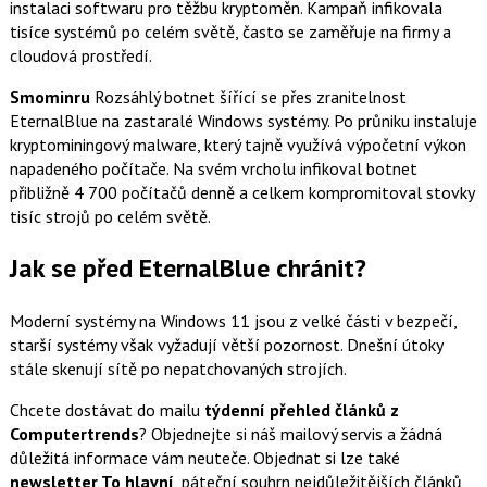
instalaci softwaru pro těžbu kryptoměn. Kampaň infikovala
tisíce systémů po celém světě, často se zaměřuje na firmy a
cloudová prostředí.
Smominru
Rozsáhlý botnet šířící se přes zranitelnost
EternalBlue na zastaralé Windows systémy. Po průniku instaluje
kryptominingový malware, který tajně využívá výpočetní výkon
napadeného počítače. Na svém vrcholu infikoval botnet
přibližně 4 700 počítačů denně a celkem kompromitoval stovky
tisíc strojů po celém světě.
Jak se před EternalBlue chránit?
Moderní systémy na Windows 11 jsou z velké části v bezpečí,
starší systémy však vyžadují větší pozornost. Dnešní útoky
stále skenují sítě po nepatchovaných strojích.
Chcete dostávat do mailu
týdenní přehled článků z
Computertrends
? Objednejte si náš mailový servis a žádná
důležitá informace vám neuteče. Objednat si lze také
newsletter To hlavní
, páteční souhrn nejdůležitějších článků