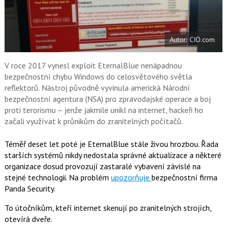
F
s
a
í
c
t
e
i
b
X
Autor: CIO.com
o
o
k
u
V roce 2017 vynesl exploit EternalBlue nenápadnou
bezpečnostní chybu Windows do celosvětového světla
reflektorů. Nástroj původně vyvinula americká Národní
bezpečnostní agentura (NSA) pro zpravodajské operace a boj
proti terorismu – jenže jakmile unikl na internet, hackeři ho
začali využívat k průnikům do zranitelných počítačů.
Téměř deset let poté je EternalBlue stále živou hrozbou. Řada
starších systémů nikdy nedostala správné aktualizace a některé
organizace dosud provozují zastaralé vybavení závislé na
stejné technologii. Na problém
upozorňuje
bezpečnostní firma
Panda Security.
To útočníkům, kteří internet skenují po zranitelných strojích,
otevírá dveře.