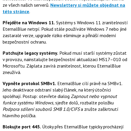
ze všech našich serverů.
Newslettery si můžete objednat na
této stránce
.
Přejděte na Windows 11.
Systémy s Windows 11 zranitelností
EternalBlue netrpí. Pokud stále používáte Windows 7 nebo jiné
zastaralé verze, upgrade riziko eliminuje a přináší moderní
bezpečnostní ochranu.
Patchujte legacy systémy.
Pokud musí starší systémy zůstat
v provozu, nainstalujte bezpečnostní aktualizaci MS17–010 od
Microsoftu. Záplata zavírá zranitelnost, kterou EternalBlue
zneužívá.
Vypněte protokol SMBv1.
EternalBlue cílí právě na SMBv1.
Jeho deaktivace odstraní slabý článek, na který útočníci
spoléhají. Postup: otevřete dialog
Zapnout nebo vypnout
funkce systému Windows
, sjeďte dolů, rozbalte položku
Podpora sdílení souborů SMB 1.0/CIFS
a zrušte zaškrtnutí
hlavního políčka.
Blokujte port 445.
Útoky přes EternalBlue typicky procházejí