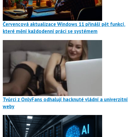
Červencová aktualizace Windows 11 přináší pět funkcí,
které mění každodenní práci se systémem
Tvůrci z OnlyFans odhalují hacknuté vládní a univerzitní
weby