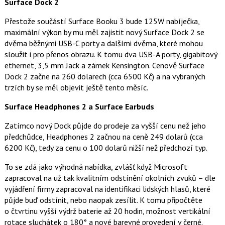
Surface Dock 2
Přestože součástí Surface Booku 3 bude 125W nabíječka,
maximální výkon by mu měl zajistit nový Surface Dock 2 se
dvěma běžnými USB-C porty a dalšími dvěma, které mohou
sloužit i pro přenos obrazu. K tomu dva USB-A porty, gigabitový
ethernet, 3,5 mm Jack a zámek Kensington. Cenově Surface
Dock 2 začne na 260 dolarech (cca 6500 Kč) a na vybraných
trzích by se měl objevit ještě tento měsíc.
Surface Headphones 2 a Surface Earbuds
Zatímco nový Dock půjde do prodeje za vyšší cenu než jeho
předchůdce, Headphones 2 začnou na ceně 249 dolarů (cca
6200 Kč), tedy za cenu o 100 dolarů nižší než předchozí typ.
To se zdá jako výhodná nabídka, zvlášť když Microsoft
zapracoval na už tak kvalitním odstínění okolních zvuků – dle
vyjádření firmy zapracoval na identifikaci lidských hlasů, které
půjde buď odstínit, nebo naopak zesílit. K tomu připočtěte
o čtvrtinu vyšší výdrž baterie až 20 hodin, možnost vertikální
rotace sluchátek o 180° a nové barevné provedení v černé.