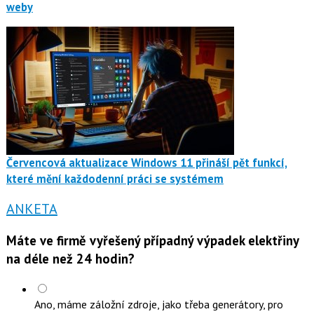
weby
Červencová aktualizace Windows 11 přináší pět funkcí,
které mění každodenní práci se systémem
ANKETA
Máte ve firmě vyřešený případný výpadek elektřiny
na déle než 24 hodin?
Ano, máme záložní zdroje, jako třeba generátory, pro