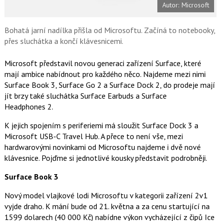
Autor: Microsoft
o
o
k
u
Bohatá jarní nadílka přišla od Microsoftu. Začíná to notebooky,
přes sluchátka a končí klávesnicemi.
Microsoft představil novou generaci zařízení Surface, které
mají ambice nabídnout pro každého něco. Najdeme mezi nimi
Surface Book 3, Surface Go 2 a Surface Dock 2, do prodeje mají
jít brzy také sluchátka Surface Earbuds a Surface
Headphones 2.
K jejich spojením s periferiemi má sloužit Surface Dock 3 a
Microsoft USB-C Travel Hub. A přece to není vše, mezi
hardwarovými novinkami od Microsoftu najdeme i dvě nové
klávesnice. Pojďme si jednotlivé kousky představit podrobněji.
Surface Book 3
Nový model vlajkové lodi Microsoftu v kategorii zařízení 2v1
vyjde draho. K mání bude od 21. května a za cenu startující na
1599 dolarech (40 000 Kč) nabídne výkon vycházející z čipů Ice