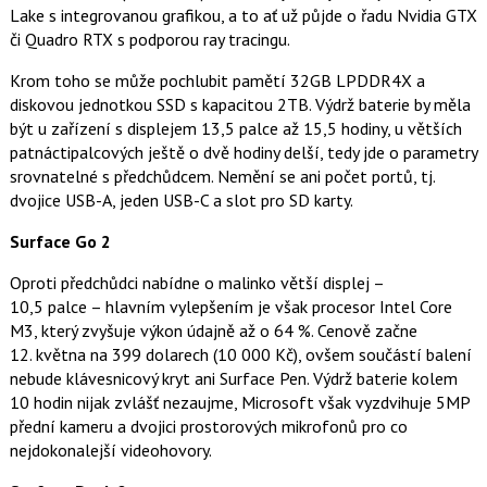
Lake s integrovanou grafikou, a to ať už půjde o řadu Nvidia GTX
či Quadro RTX s podporou ray tracingu.
Krom toho se může pochlubit pamětí 32GB LPDDR4X a
diskovou jednotkou SSD s kapacitou 2TB. Výdrž baterie by měla
být u zařízení s displejem 13,5 palce až 15,5 hodiny, u větších
patnáctipalcových ještě o dvě hodiny delší, tedy jde o parametry
srovnatelné s předchůdcem. Nemění se ani počet portů, tj.
dvojice USB-A, jeden USB-C a slot pro SD karty.
Surface Go 2
Oproti předchůdci nabídne o malinko větší displej –
10,5 palce – hlavním vylepšením je však procesor Intel Core
M3, který zvyšuje výkon údajně až o 64 %. Cenově začne
12. května na 399 dolarech (10 000 Kč), ovšem součástí balení
nebude klávesnicový kryt ani Surface Pen. Výdrž baterie kolem
10 hodin nijak zvlášť nezaujme, Microsoft však vyzdvihuje 5MP
přední kameru a dvojici prostorových mikrofonů pro co
nejdokonalejší videohovory.