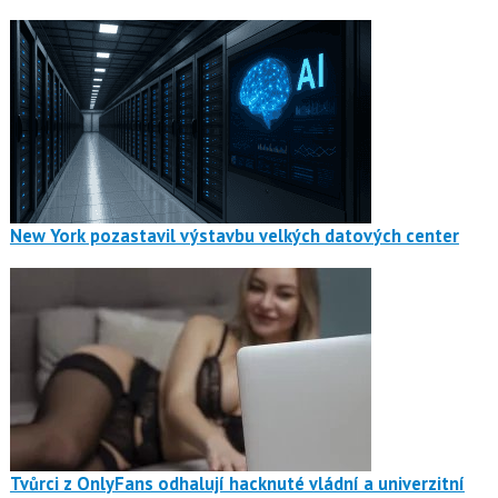
New York pozastavil výstavbu velkých datových center
Tvůrci z OnlyFans odhalují hacknuté vládní a univerzitní