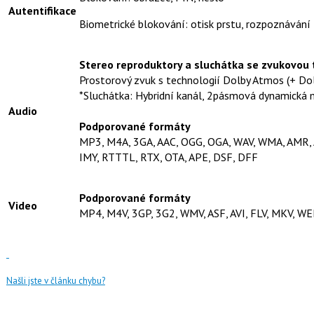
Autentifikace
Biometrické blokování: otisk prstu, rozpoznávání
Stereo reproduktory a sluchátka se zvukovou 
Prostorový zvuk s technologií Dolby Atmos (+ Dolb
*Sluchátka: Hybridní kanál, 2pásmová dynamická
Audio
Podporované formáty
MP3, M4A, 3GA, AAC, OGG, OGA, WAV, WMA, AMR,
IMY, RTTTL, RTX, OTA, APE, DSF, DFF
Podporované formáty
Video
MP4, M4V, 3GP, 3G2, WMV, ASF, AVI, FLV, MKV, W
Našli jste v článku chybu?