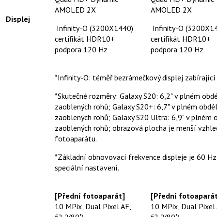
AMOLED 2X
AMOLED 2X
Displej
Infinity-O (3200X1440)
Infinity-O (3200X1
certifikát HDR10+
certifikát HDR10+
podpora 120 Hz
podpora 120 Hz
*Infinity-O: téměř bezrámečkový displej zabírající
*Skutečné rozměry: Galaxy S20: 6,2" v plném obdé
zaoblených rohů; Galaxy S20+: 6,7" v plném obdé
zaoblených rohů; Galaxy S20 Ultra: 6,9" v plném 
zaoblených rohů; obrazová plocha je menší vzh
fotoaparátu.
*Základní obnovovací frekvence displeje je 60 H
speciální nastavení.
[Přední fotoaparát]
[Přední fotoapará
10 MPix, Dual Pixel AF,
10 MPix, Dual Pixel 