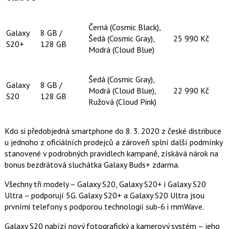
Černá (Cosmic Black),
Galaxy
8 GB /
Šedá (Cosmic Gray),
25 990 Kč
S20+
128 GB
Modrá (Cloud Blue)
Šedá (Cosmic Gray),
Galaxy
8 GB /
Modrá (Cloud Blue),
22 990 Kč
S20
128 GB
Ružová (Cloud Pink)
Kdo si předobjedná smartphone do 8. 3. 2020 z české distribuce
u jednoho z oficiálních prodejců a zároveň splní další podmínky
stanovené v podrobných pravidlech kampaně, získává nárok na
bonus bezdrátová sluchátka Galaxy Buds+ zdarma.
Všechny tři modely – Galaxy S20, Galaxy S20+ i Galaxy S20
Ultra – podporují 5G. Galaxy S20+ a Galaxy S20 Ultra jsou
prvními telefony s podporou technologií sub-6 i mmWave.
Galaxy S20 nabízí nový fotografický a kamerový systém – jeho