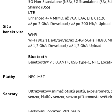
5G Non-Standalone (NSA), 5G Standalone (SA), 
Sharing (DSS)
LTE
Enhanced 4×4 MIMO, až 7CA, LAA, LTE Cat.20
až po 2 Gb/s Download / až po 200 Mb/s Upload
Síť a
konektivita
Wi-Fi
Wi-Fi 802.11 a/b/g/n/ac/ax 2.4G+5GHz, HE80, 
až 1,2 Gb/s Download / až 1,2 Gb/s Upload
Bluetooth
Bluetooth® v 5.0, ANT+, USB type-C, NFC, Locatio
Platby
NFC, MST
Ultrazvukový snímač otisků prstů, akcelerometr,
Senzory
senzor, Hallův senzor, senzor přítomnosti, světe
Blokování: obrazec, PIN, heslo