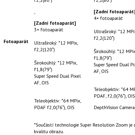
f2,2(80˚)
f2,2(80˚)
[Zadní fotoaparát
4× fotoaparát
[Zadní fotoaparát]
3× fotoaparát
Ultraširoký: *12 MPi
f2,2(120˚)
Fotoaparát
Ultraširoký: *12 MPix,
f2,2(120˚)
Širokoúhlý: *12 MPix
f1,8(79˚)
Širokoúhlý: *12 MPix,
Super Speed Dual Pi
f1,8(79˚)
AF, OIS
Super Speed Dual Pixel
AF, OIS
Teleobjektiv: *64 MP
PDAF, f2,0(76˚), OIS
Teleobjektiv: *64 MPix,
PDAF f2,0(76˚), OIS
DepthVision Camera
*Součástí technologie Super Resolution Zoom je d
kvalitu obrazu.