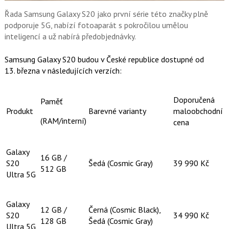
k
u
Řada Samsung Galaxy S20 jako první série této značky plně
podporuje 5G, nabízí fotoaparát s pokročilou umělou
inteligencí a už nabírá předobjednávky.
Samsung Galaxy S20 budou v České republice dostupné od
13. března v následujících verzích:
Doporučená
Paměť
Produkt
Barevné varianty
maloobchodní
(RAM/interní)
cena
Galaxy
16 GB /
S20
Šedá (Cosmic Gray)
39 990 Kč
512 GB
Ultra 5G
Galaxy
12 GB /
Černá (Cosmic Black),
S20
34 990 Kč
128 GB
Šedá (Cosmic Gray)
Ultra 5G