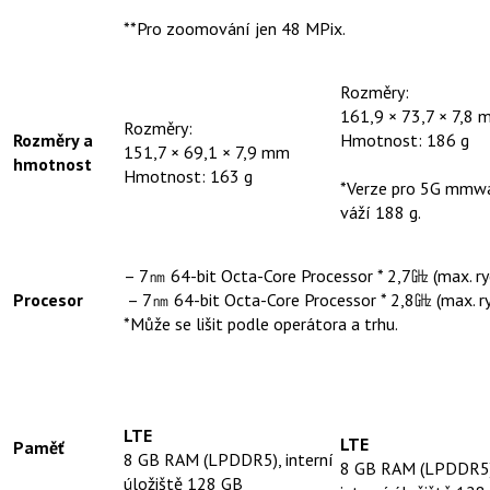
**Pro zoomování jen 48 MPix.
Rozměry:
161,9 × 73,7 × 7,8
Rozměry:
Rozměry a
Hmotnost: 186 g
151,7 × 69,1 × 7,9 mm
hmotnost
Hmotnost: 163 g
*Verze pro 5G mmw
váží 188 g.
– 7㎚ 64-bit Octa-Core Processor * 2,7㎓ (max. r
Procesor
– 7㎚ 64-bit Octa-Core Processor * 2,8㎓ (max. r
*Může se lišit podle operátora a trhu.
LTE
LTE
Paměť
8 GB RAM (LPDDR5), interní
8 GB RAM (LPDDR5)
úložiště 128 GB