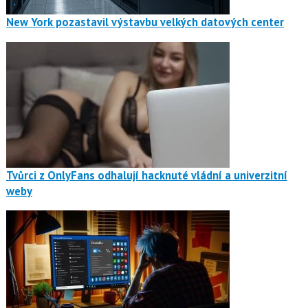
New York pozastavil výstavbu velkých datových center
Tvůrci z OnlyFans odhalují hacknuté vládní a univerzitní
weby