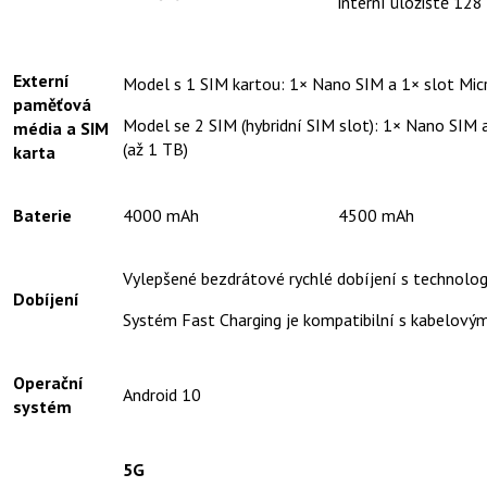
interní úložiště 128
Externí
Model s 1 SIM kartou: 1× Nano SIM a 1× slot Mic
paměťová
Model se 2 SIM (hybridní SIM slot): 1× Nano SIM
média a SIM
(až 1 TB)
karta
Baterie
4000 mAh
4500 mAh
Vylepšené bezdrátové rychlé dobíjení s technologi
Dobíjení
Systém Fast Charging je kompatibilní s kabelový
Operační
Android 10
systém
5G