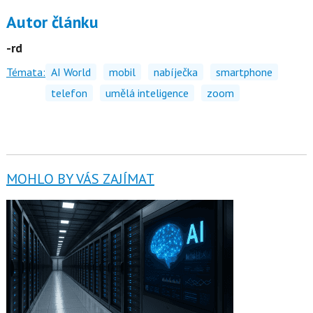
Autor článku
-rd
Témata:
AI World
mobil
nabíječka
smartphone
telefon
umělá inteligence
zoom
MOHLO BY VÁS ZAJÍMAT