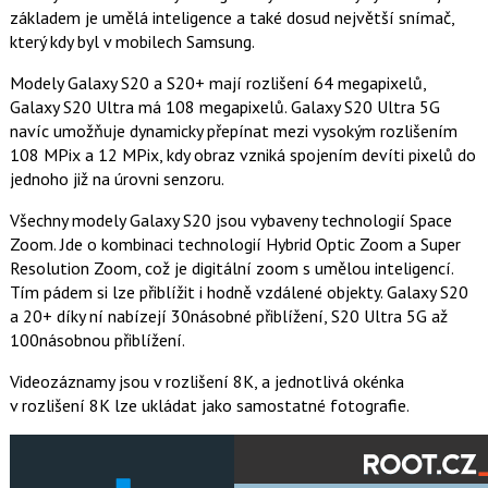
základem je umělá inteligence a také dosud největší snímač,
který kdy byl v mobilech Samsung.
Modely Galaxy S20 a S20+ mají rozlišení 64 megapixelů,
Galaxy S20 Ultra má 108 megapixelů. Galaxy S20 Ultra 5G
navíc umožňuje dynamicky přepínat mezi vysokým rozlišením
108 MPix a 12 MPix, kdy obraz vzniká spojením devíti pixelů do
jednoho již na úrovni senzoru.
Všechny modely Galaxy S20 jsou vybaveny technologií Space
Zoom. Jde o kombinaci technologií Hybrid Optic Zoom a Super
Resolution Zoom, což je digitální zoom s umělou inteligencí.
Tím pádem si lze přiblížit i hodně vzdálené objekty. Galaxy S20
a 20+ díky ní nabízejí 30násobné přiblížení, S20 Ultra 5G až
100násobnou přiblížení.
Videozáznamy jsou v rozlišení 8K, a jednotlivá okénka
v rozlišení 8K lze ukládat jako samostatné fotografie.