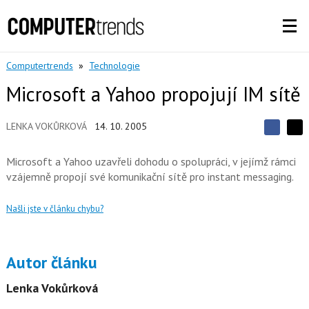
Computertrends
»
Technologie
Microsoft a Yahoo propojují IM sítě
LENKA VOKŮRKOVÁ
14. 10. 2005
S
S
S
d
d
d
í
Microsoft a Yahoo uzavřeli dohodu o spolupráci, v jejímž rámci
í
í
l
l
vzájemně propojí své komunikační sítě pro instant messaging.
e
e
l
j
j
t
e
t
Našli jste v článku chybu?
e
e
t
n
n
a
a
F
s
a
í
Autor článku
c
t
e
i
b
X
Lenka Vokůrková
o
o