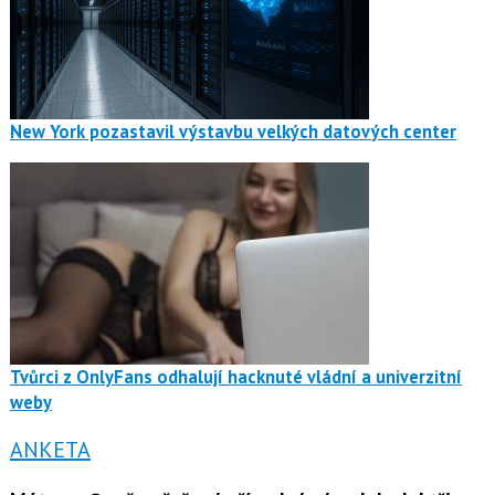
New York pozastavil výstavbu velkých datových center
Tvůrci z OnlyFans odhalují hacknuté vládní a univerzitní
weby
ANKETA