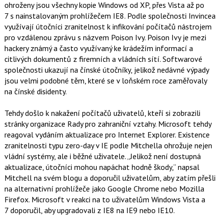
ohroženy jsou všechny kopie Windows od XP, přes Vista až po
7 s nainstalovaným prohlížečem IE8. Podle společnosti Invincea
využívají útočníci zranitelnost k infikování počítačů nástrojem
pro vzdálenou zprávu s názvem Poison Ivy. Poison Ivy je mezi
hackery známý a často využívaný ke krádežím informací a
citlivých dokumentů z firemních a vládních sítí. Softwarové
společnosti ukazují na čínské útočníky, jelikož nedávné výpady
jsou velmi podobné těm, které se v loňském roce zaměřovaly
na čínské disidenty.
Tehdy došlo k nakažení počítačů uživatelů, kteří si zobrazili
stránky organizace Rady pro zahraniční vztahy. Microsoft tehdy
reagoval vydáním aktualizace pro Internet Explorer. Existence
zranitelnosti typu zero-day v IE podle Mitchella ohrožuje nejen
vládní systémy, ale i běžné uživatele. „Jelikož není dostupná
aktualizace, útočníci mohou napáchat hodně škody,“ napsal
Mitchell na svém blogu a doporučil uživatelům, aby zatím přešli
na alternativní prohlížeče jako Google Chrome nebo Mozilla
Firefox. Microsoft v reakci na to uživatelům Windows Vista a
7 doporučil, aby upgradovali z IE8 na IE9 nebo IE10.