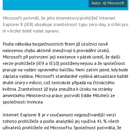
Autor: © Microsoft
o
o
k
u
Microsoft potvrdil, že jeho internetový prohlížeč Internet
Explorer 8 (IE8) obsahuje zranitelnost typu zero-day, a slíbil pro
ni v brzké době vydat opravu.
Podle několika bezpečnostních firem již útočníci nově
nalezenou chybu aktivně zneužívají k provádění útoků.
Microsoft při potvrzení její existence v pátek uvedl, že další
verze prohlížeče (IE9 a IE10) postiženy nejsou a že společnost
pracuje na vydání opravného balíčku. Není zatím jasné, kdy bude
záplata vydána, Microsoft standardně vydává aktualizace každé
druhé úterý v měsíci, což tentokrát připadá na čtrnáctého
května. Zranitelnost již byla zneužita k útoku na stránky
amerického Ministerstva práce, potvrdil Eddie Mitchell ze
společnosti Invincea.
Internet Explorer 8 je v současnosti nejpoužívanější verzí
tohoto prohlížeče a podle analytiků jej využívá 41 % všech
uživatelů prohlížeče od Microsoftu. Společnost potvrdila, že