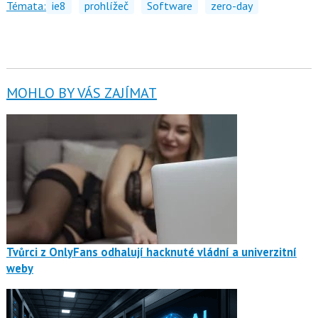
Témata:
ie8
prohlížeč
Software
zero-day
MOHLO BY VÁS ZAJÍMAT
Tvůrci z OnlyFans odhalují hacknuté vládní a univerzitní
weby