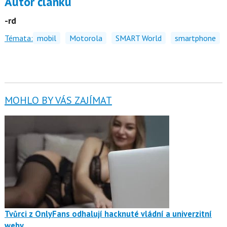
Autor článku
-rd
Témata:
mobil
Motorola
SMART World
smartphone
MOHLO BY VÁS ZAJÍMAT
Tvůrci z OnlyFans odhalují hacknuté vládní a univerzitní
weby