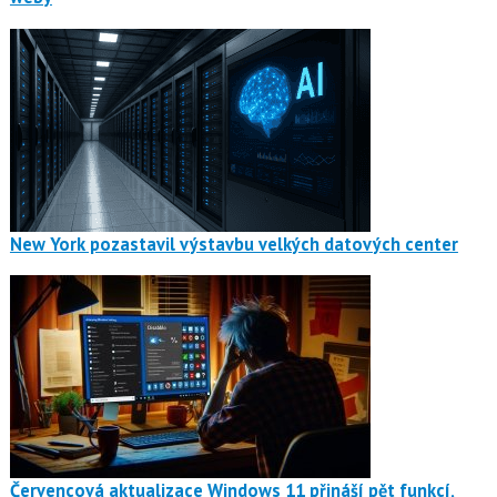
New York pozastavil výstavbu velkých datových center
Červencová aktualizace Windows 11 přináší pět funkcí,