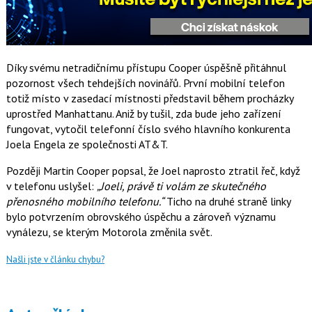
Díky svému netradičnímu přístupu Cooper úspěšně přitáhnul
pozornost všech tehdejších novinářů. První mobilní telefon
totiž místo v zasedací místnosti představil během procházky
uprostřed Manhattanu. Aniž by tušil, zda bude jeho zařízení
fungovat, vytočil telefonní číslo svého hlavního konkurenta
Joela Engela ze společnosti AT&T.
Později Martin Cooper popsal, že Joel naprosto ztratil řeč, když
v telefonu uslyšel:
„Joeli, právě ti volám ze skutečného
přenosného mobilního telefonu.“
Ticho na druhé straně linky
bylo potvrzením obrovského úspěchu a zároveň významu
vynálezu, se kterým Motorola změnila svět.
Našli jste v článku chybu?