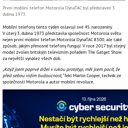
k
u
První mobilní telefon Motorola DynaTAC byl představen 3.
dubna 1973.
Mobilní telefony tento týden oslavují své 45. narozeniny.
V úterý 3. dubna 1973 představila společnost Motorola světu
nejen první mobilní telefon Motorola DynaTAC 8300, ale také
způsob, jakým přenosné telefony fungují. V roce 2017 byl stejný
model zvolen britským televizním pořadem The Gatget Show
za největší vynález všech dob.
„Když jsem poprvé držel v rukou prototyp, měl jsem pocit, že
před sebou vidím budoucnost,“
řekl Martin Cooper, technik ze
společnosti Motorola a autor mobilní revoluce.