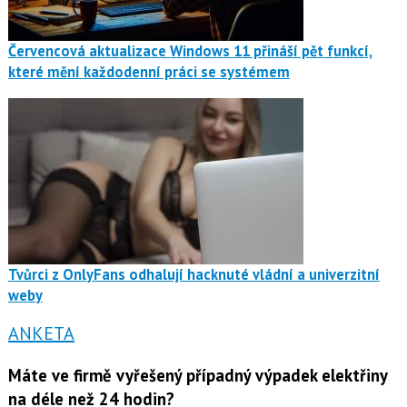
Červencová aktualizace Windows 11 přináší pět funkcí,
které mění každodenní práci se systémem
Tvůrci z OnlyFans odhalují hacknuté vládní a univerzitní
weby
ANKETA
Máte ve firmě vyřešený případný výpadek elektřiny
na déle než 24 hodin?