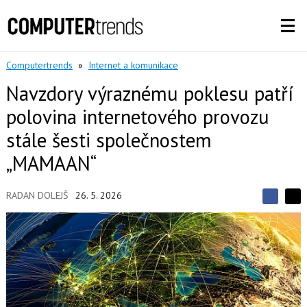
Computertrends
»
Internet a komunikace
Navzdory výraznému poklesu patří
polovina internetového provozu
stále šesti společnostem
„MAMAAN“
RADAN DOLEJŠ
26. 5. 2026
S
S
S
d
d
d
í
í
í
l
l
e
e
l
j
j
t
e
t
e
e
t
n
n
a
a