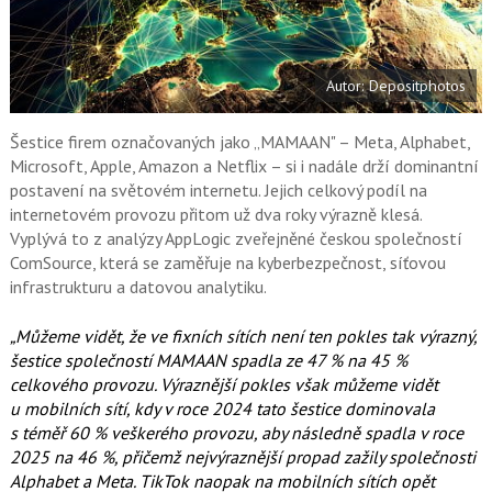
F
s
a
í
c
t
e
i
b
X
Autor: Depositphotos
o
o
k
u
Šestice firem označovaných jako „MAMAAN" – Meta, Alphabet,
Microsoft, Apple, Amazon a Netflix – si i nadále drží dominantní
postavení na světovém internetu. Jejich celkový podíl na
internetovém provozu přitom už dva roky výrazně klesá.
Vyplývá to z analýzy AppLogic zveřejněné českou společností
ComSource, která se zaměřuje na kyberbezpečnost, síťovou
infrastrukturu a datovou analytiku.
„Můžeme vidět, že ve fixních sítích není ten pokles tak výrazný,
šestice společností MAMAAN spadla ze 47 % na 45 %
celkového provozu. Výraznější pokles však můžeme vidět
u mobilních sítí, kdy v roce 2024 tato šestice dominovala
s téměř 60 % veškerého provozu, aby následně spadla v roce
2025 na 46 %, přičemž nejvýraznější propad zažily společnosti
Alphabet a Meta. TikTok naopak na mobilních sítích opět