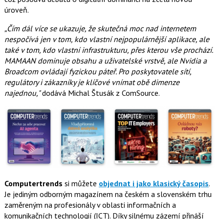
úroveň.
„Čím dál více se ukazuje, že skutečná moc nad internetem
nespočívá jen v tom, kdo vlastní nejpopulárnější aplikace, ale
také v tom, kdo vlastní infrastrukturu, přes kterou vše prochází.
MAMAAN dominuje obsahu a uživatelské vrstvě, ale Nvidia a
Broadcom ovládají fyzickou páteř. Pro poskytovatele sítí,
regulátory i zákazníky je klíčové vnímat obě dimenze
najednou,"
dodává Michal Štusák z ComSource.
Computertrends
si můžete
objednat i jako klasický časopis
.
Je jediným odborným magazínem na českém a slovenském trhu
zaměreným na profesionály v oblasti informačních a
komunikačních technologií (ICT). Díky silnému zázemí přináší