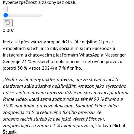
Kyberbezpečnost a zákony bez obalu
0:00
/
Meta si i přes výrazný propad drží stále nejsilnější pozici
v mobilních sítích, a to díky sociálním sítím Facebook a
Instagram a chatovacím platformám WhatsApp a Messenger.
Generuje 23 % veškerého mobilního internetového provozu
(oproti 30 % v roce 2024) a 7 % fixního.
„Netflix zažil mírný pokles provozu, ale ze streamovacích
platforem stále zůstává nejsilnějším. Amazon jako výrazného
hráče v internetovém provozu drží jeho streamovací platforma
Prime video, která sama zodpovídá za téměř 90 % fixního a
50 % mobilního provozu Amazonu. Samotné Prime Video
zodpovídá za 5 % celkového fixního provozu. Ze
streamovacích služeb je pak ještě výrazný Disney+,
zodpovídající za zhruba 4 % fixního provozu,“
dodává Michal
Štusák.