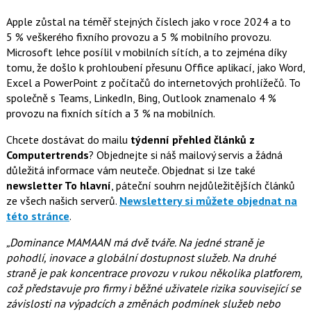
Apple zůstal na téměř stejných číslech jako v roce 2024 a to
5 % veškerého fixního provozu a 5 % mobilního provozu.
Microsoft lehce posílil v mobilních sítích, a to zejména díky
tomu, že došlo k prohloubení přesunu Office aplikací, jako Word,
Excel a PowerPoint z počítačů do internetových prohlížečů. To
společně s Teams, LinkedIn, Bing, Outlook znamenalo 4 %
provozu na fixních sítích a 3 % na mobilních.
Chcete dostávat do mailu
týdenní přehled článků z
Computertrends
? Objednejte si náš mailový servis a žádná
důležitá informace vám neuteče. Objednat si lze také
newsletter To hlavní
, páteční souhrn nejdůležitějších článků
ze všech našich serverů.
Newslettery si můžete objednat na
této stránce
.
„Dominance MAMAAN má dvě tváře. Na jedné straně je
pohodlí, inovace a globální dostupnost služeb. Na druhé
straně je pak koncentrace provozu v rukou několika platforem,
což představuje pro firmy i běžné uživatele rizika související se
závislosti na výpadcích a změnách podmínek služeb nebo