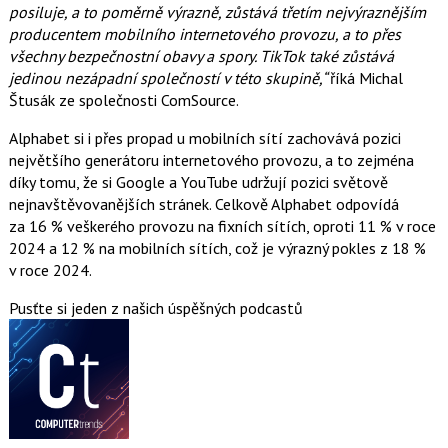
posiluje, a to poměrně výrazně, zůstává třetím nejvýraznějším
producentem mobilního internetového provozu, a to přes
všechny bezpečnostní obavy a spory. TikTok také zůstává
jedinou nezápadní společností v této skupině,“
říká Michal
Štusák ze společnosti ComSource.
Alphabet si i přes propad u mobilních sítí zachovává pozici
největšího generátoru internetového provozu, a to zejména
díky tomu, že si Google a YouTube udržují pozici světově
nejnavštěvovanějších stránek. Celkově Alphabet odpovídá
za 16 % veškerého provozu na fixních sítích, oproti 11 % v roce
2024 a 12 % na mobilních sítích, což je výrazný pokles z 18 %
v roce 2024.
Pusťte si jeden z našich úspěšných podcastů