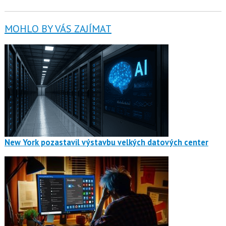
MOHLO BY VÁS ZAJÍMAT
New York pozastavil výstavbu velkých datových center