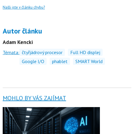
Našli jste v článku chybu?
Autor článku
Adam Kencki
Témata:
čtyřjádrový procesor
Full HD displej
Google I/O
phablet
SMART World
MOHLO BY VÁS ZAJÍMAT