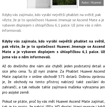
Autor: Huawei
o
o
k
u
Kdyby vás zajímalo, kdo vyrábí největší phablet na světě, pak
vězte, že je to společnost Huawei. Jmenuje se Ascend Mate a je
vybaven displejem s úhlopříčkou 6,1 palce. Už jsme vás o něm
informovali.
Kdyby vás zajímalo, kdo vyrábí největší phablet na světě,
pak vězte, že je to společnost Huawei. Jmenuje se Ascend
Mate a je vybaven displejem s úhlopříčkou 6,1 palce. Už
jsme vás o něm informovali.
Až do dnešního dne nám ale chyběl jeden podstatný detail a
sice jeho cena. Tu již nyní známe. Za Phablet Huawei Ascend
Mate zaplatíte v online obchodě 575 dolarů. Dobrou zprávou
je, že obchody na tento přístroj nabízejí také zasílání do
zahraničí, a tak nebude tahle zajímavá mašinka vyhrazena jen
pro asijské země.
Pokud se ptáte, proč by vás měl Huawei Ascend Mate zajímat,
tak je to proto, že nabízí IPS+ HD displej, který reaguje i když