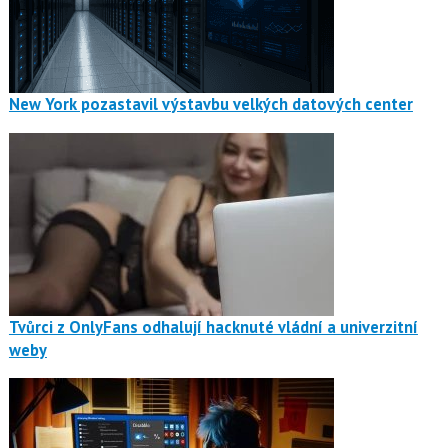
New York pozastavil výstavbu velkých datových center
Tvůrci z OnlyFans odhalují hacknuté vládní a univerzitní
weby