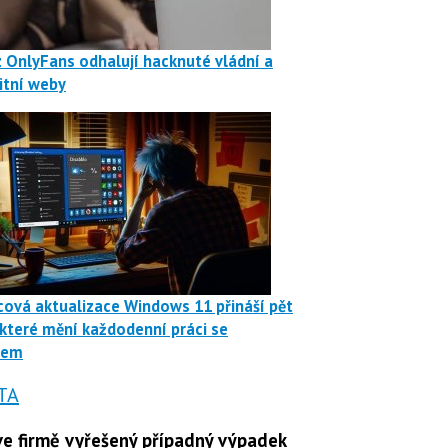
z OnlyFans odhalují hacknuté vládní a
itní weby
ová aktualizace Windows 11 přináší pět
 které mění každodenní práci se
mem
TA
e firmě vyřešený případný výpadek