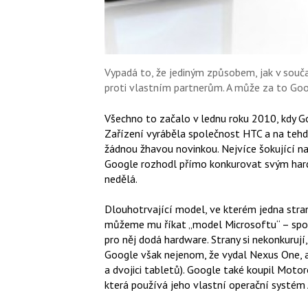
Vypadá to, že jediným způsobem, jak v souča
proti vlastním partnerům. A může za to Goo
Všechno to začalo v lednu roku 2010, kdy 
Zařízení vyráběla společnost HTC a na tehde
žádnou žhavou novinkou. Nejvíce šokující na
Google rozhodl přímo konkurovat svým har
nedělá.
Dlouhotrvající model, ve kterém jedna stra
můžeme mu říkat „model Microsoftu“ – spočí
pro něj dodá hardware. Strany si nekonkurují,
Google však nejenom, že vydal Nexus One, a
a dvojici tabletů). Google také koupil Moto
která používá jeho vlastní operační systém 