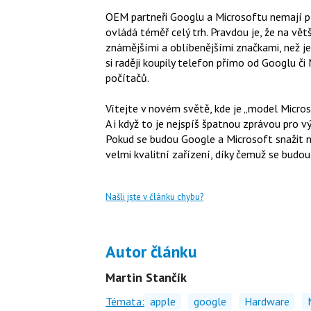
OEM partneři Googlu a Microsoftu nemají pří
ovládá téměř celý trh. Pravdou je, že na v
známějšími a oblíbenějšími značkami, než je
si raději koupily telefon přímo od Googlu 
počítačů.
Vítejte v novém světě, kde je „model Micros
A i když to je nejspíš špatnou zprávou pro v
Pokud se budou Google a Microsoft snažit n
velmi kvalitní zařízení, díky čemuž se budou
Našli jste v článku chybu?
Autor článku
Martin Stančík
Témata:
apple
google
Hardware