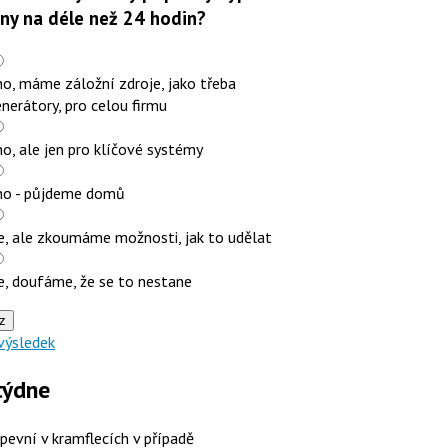
iny na déle než 24 hodin?
o, máme záložní zdroje, jako třeba
nerátory, pro celou firmu
o, ale jen pro klíčové systémy
no - půjdeme domů
e, ale zkoumáme možnosti, jak to udělat
e, doufáme, že se to nestane
z
výsledek
týdne
 pevní v kramflecích v případě