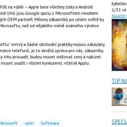
kyberbe
liš na výběr – Apple bere všechny zisky a Android
1/11 ot
ětšině trhů jsou Google spolu s Microsoftem mnohem
Spustit 
jich OEM partneři. Miliony zákazníků po celém světě by
či Microsoftu, než od nějakého méně známého výrobce
oftu“ mrtvý a žádné obchodní praktiky nejsou zakázány.
ýrobce telefonů, je to skvělá zpráva pro nás, zákazníky.
a trhu prosadit, budou muset snižovat ceny a nabízet
 muset snažit i všichni konkurenti, včetně Applu.
TIP N
SPECI
Microsoft
oem
Software