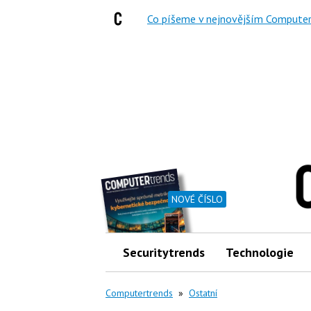
Co píšeme v nejnovějším Computer
NOVÉ ČÍSLO
Securitytrends
Technologie
Computertrends
»
Ostatní