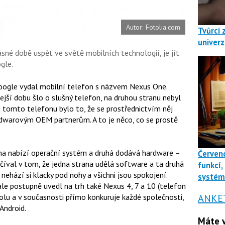
Autor: Fotolia.com
Tvůrci 
univerz
sné době uspět ve světě mobilních technologií, je jít
gle.
Google vydal mobilní telefon s názvem Nexus One.
jší dobu šlo o slušný telefon, na druhou stranu nebyl
 tomto telefonu bylo to, že se prostřednictvím něj
dwarovým OEM partnerům. A to je něco, co se prostě
na nabízí operační systém a druhá dodává hardware –
Červenc
val v tom, že jedna strana udělá software a ta druhá
funkcí,
 nehází si klacky pod nohy a všichni jsou spokojení.
systé
le postupně uvedl na trh také Nexus 4, 7 a 10 (telefon
ANKE
rolu a v současnosti přímo konkuruje každé společnosti,
Android.
Máte v