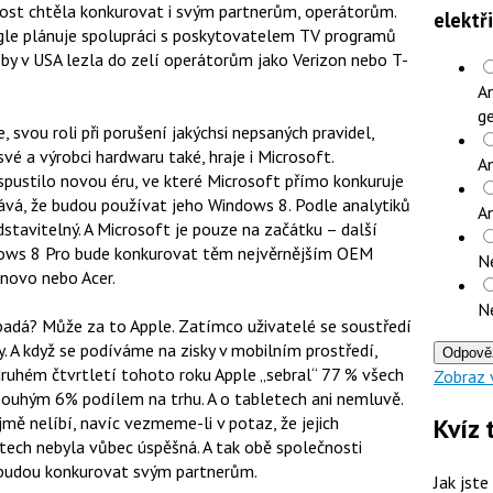
nost chtěla konkurovat i svým partnerům, operátorům.
elektř
le plánuje spolupráci s poskytovatelem TV programů
 by v USA lezla do zelí operátorům jako Verizon nebo T-
An
ge
 svou roli při porušení jakýchsi nepsaných pravidel,
své a výrobci hardwaru také, hraje i Microsoft.
An
pustilo novou éru, ve které Microsoft přímo konkuruje
vá, že budou používat jeho Windows 8. Podle analytiků
A
stavitelný. A Microsoft je pouze na začátku – další
dows 8 Pro bude konkurovat těm nejvěrnějším OEM
N
enovo nebo Acer.
N
padá? Může za to Apple. Zatímco uživatelé se soustředí
y. A když se podíváme na zisky v mobilním prostředí,
Odpově
 druhém čtvrtletí tohoto roku Apple „sebral“ 77 % všech
Zobraz 
 pouhým 6% podílem na trhu. A o tabletech ani nemluvě.
ě nelíbí, navíc vezmeme-li v potaz, že jejich
Kvíz 
tech nebyla vůbec úspěšná. A tak obě společnosti
ž budou konkurovat svým partnerům.
Jak jste