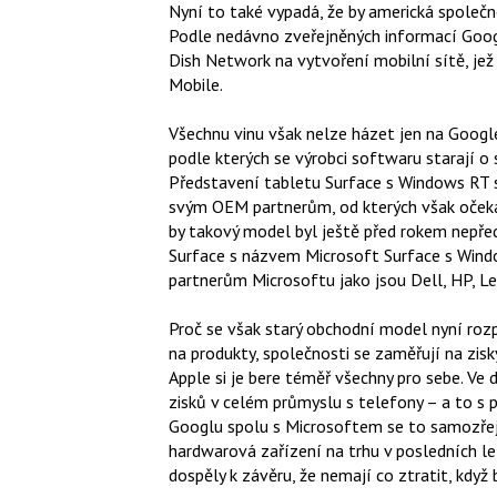
Nyní to také vypadá, že by americká společ
Podle nedávno zveřejněných informací Goog
Dish Network na vytvoření mobilní sítě, jež
Mobile.
Všechnu vinu však nelze házet jen na Google,
podle kterých se výrobci softwaru starají o 
Představení tabletu Surface s Windows RT s
svým OEM partnerům, od kterých však očeká
by takový model byl ještě před rokem nepřed
Surface s názvem Microsoft Surface s Win
partnerům Microsoftu jako jsou Dell, HP, L
Proč se však starý obchodní model nyní roz
na produkty, společnosti se zaměřují na zisk
Apple si je bere téměř všechny pro sebe. Ve
zisků v celém průmyslu s telefony – a to s
Googlu spolu s Microsoftem se to samozřejm
hardwarová zařízení na trhu v posledních le
dospěly k závěru, že nemají co ztratit, kdy