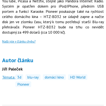
YouTube, Picasa a Netlfix, stejně jako Pandora Internet Radio.
Systém je opatřen dokem pro iPod/iPhone, předním USB
portem a funkcí Karaoke. Pioneer poukazuje také na rychlost
celého domácího kina – HTZ-BD32 se údajně zapne a načte
disk jen ve zlomku času, který k tomu potřebují starší Blu-ray
přehrávače. Pioneer HTZ-BD32 bude na trhu co nevidět
dostupný za 499 dolarů (cca 10 000 kč).
Našli jste v článku chybu?
Autor článku
Jiří Paleček
Témata:
3d
blu-ray
domácí kino
HD World
Pioneer