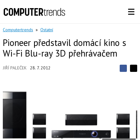
Computertrends
»
Ostatní
Pioneer představil domácí kino s
Wi-Fi Blu-ray 3D přehrávačem
JIŘÍ PALEČEK
28. 7. 2012
S
S
S
d
d
d
í
í
í
l
l
e
e
l
j
j
t
e
t
e
e
t
n
n
a
a
F
s
a
í
c
t
e
i
b
X