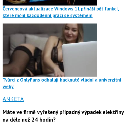
Červencová aktualizace Windows 11 přináší pět funkcí,
které mění každodenní práci se systémem
Tvůrci z OnlyFans odhalují hacknuté vládní a univerzitní
weby
ANKETA
Máte ve firmě vyřešený případný výpadek elektřiny
na déle než 24 hodin?