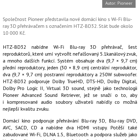
Autor: Pioneer
o
o
k
u
Společnost Pioneer představila nové domácí kino s Wi-Fi Blu-
ray 3D přehrávačem s označením HTZ-BD32. Stát bude okolo
10 000 Kč.
HTZ-BD32
nabídne Wi-Fi Blu-ray 3D přehrávač, šest
reproduktorů, které umí vytvořit nefalšovaný 5.1kanálový zvuk,
a mnoho dalších funkcí. Systém obsahuje dva (9,7 × 9,7 cm)
přední reproduktory, jeden (30 × 8,9 cm) centrální reproduktor,
dva (9,7 × 9,7 cm) postranní reproduktory a 250W subwoofer.
HTZ-BD32 podporuje Dolby TrueHD, DTS-HD, Dolby Digital,
Dolby Pro Logic II, Virtual 3D sound, stejně jako technologii
Pioneer Advanced Sound Retriever, jež se snaží o to, aby
i kompresované audio soubory uživateli nabídly co možná
nejlepší kvalitu zvuku.
Domácí kino podporuje přehrávání Blu-ray 3D, Blu-ray DVD,
AVC, SACD, CD a nabídne dva HDMI vstupy. Potěší také
zabudované Wi-Fi, DLNA 1.5, Bluetooth a podpora služeb jako