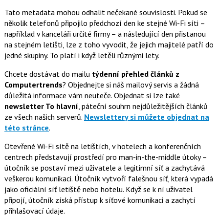
Tato metadata mohou odhalit nečekané souvislosti. Pokud se
několik telefonů připojilo předchozí den ke stejné Wi-Fi síti –
například v kanceláři určité firmy – a následující den přistanou
na stejném letišti, lze z toho vyvodit, že jejich majitelé patří do
jedné skupiny. To platí i když letěli různými lety.
Chcete dostávat do mailu
týdenní přehled článků z
Computertrends
? Objednejte si náš mailový servis a žádná
důležitá informace vám neuteče. Objednat si lze také
newsletter To hlavní
, páteční souhrn nejdůležitějších článků
ze všech našich serverů.
Newslettery si můžete objednat na
této stránce
.
Otevřené Wi-Fi sítě na letištích, v hotelech a konferenčních
centrech představují prostředí pro man-in-the-middle útoky –
útočník se postaví mezi uživatele a legitimní síť a zachytává
veškerou komunikaci. Útočník vytvoří falešnou síť, která vypadá
jako oficiální síť letiště nebo hotelu. Když se k ní uživatel
připojí, útočník získá přístup k síťové komunikaci a zachytí
přihlašovací údaje.