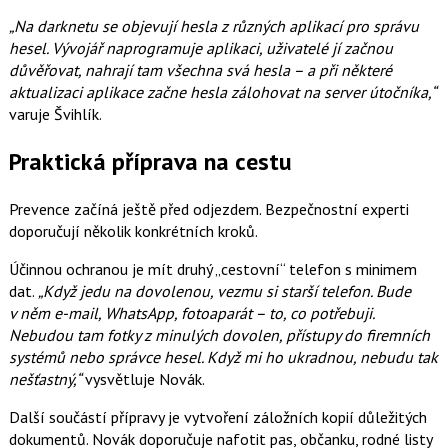
„Na darknetu se objevují hesla z různých aplikací pro správu
hesel. Vývojář naprogramuje aplikaci, uživatelé jí začnou
důvěřovat, nahrají tam všechna svá hesla – a při některé
aktualizaci aplikace začne hesla zálohovat na server útočníka,“
varuje Švihlík.
Praktická příprava na cestu
Prevence začíná ještě před odjezdem. Bezpečnostní experti
doporučují několik konkrétních kroků.
Účinnou ochranou je mít druhý „cestovní“ telefon s minimem
dat.
„Když jedu na dovolenou, vezmu si starší telefon. Bude
v něm e-mail, WhatsApp, fotoaparát – to, co potřebuji.
Nebudou tam fotky z minulých dovolen, přístupy do firemních
systémů nebo správce hesel. Když mi ho ukradnou, nebudu tak
nešťastný,“
vysvětluje Novák.
Další součástí přípravy je vytvoření záložních kopií důležitých
dokumentů. Novák doporučuje nafotit pas, občanku, rodné listy