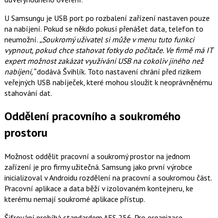
U Samsungu je USB port po rozbalení zařízení nastaven pouze
na nabíjení. Pokud se někdo pokusí přenášet data, telefon to
neumožní.
„Soukromý uživatel si může v menu tuto funkci
vypnout, pokud chce stahovat fotky do počítače. Ve firmě má IT
expert možnost zakázat využívání USB na cokoliv jiného než
nabíjení,“
dodává Švihlík. Toto nastavení chrání před rizikem
veřejných USB nabíječek, které mohou sloužit k neoprávněnému
stahování dat.
Oddělení pracovního a soukromého
prostoru
Možnost oddělit pracovní a soukromý prostor na jednom
zařízení je pro firmy užitečná. Samsung jako první výrobce
inicializoval v Androidu rozdělení na pracovní a soukromou část.
Pracovní aplikace a data běží v izolovaném kontejneru, ke
kterému nemají soukromé aplikace přístup.
Šifrování probíhá standardem AES 256. Pro organizace