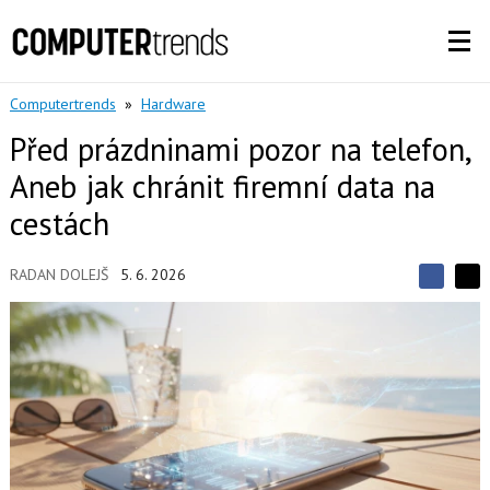
Computertrends
»
Hardware
Před prázdninami pozor na telefon,
Aneb jak chránit firemní data na
cestách
RADAN DOLEJŠ
5. 6. 2026
S
S
S
d
d
d
í
í
í
l
l
e
e
l
j
j
t
e
t
e
e
t
n
n
a
a
F
s
a
í
c