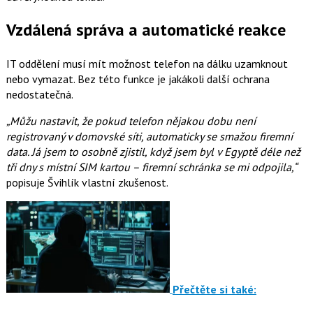
Vzdálená správa a automatické reakce
IT oddělení musí mít možnost telefon na dálku uzamknout
nebo vymazat. Bez této funkce je jakákoli další ochrana
nedostatečná.
„Můžu nastavit, že pokud telefon nějakou dobu není
registrovaný v domovské síti, automaticky se smažou firemní
data. Já jsem to osobně zjistil, když jsem byl v Egyptě déle než
tři dny s místní SIM kartou – firemní schránka se mi odpojila,“
popisuje Švihlík vlastní zkušenost.
Přečtěte si také: