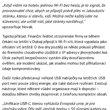
„Když vidím na hotelu jedinou Wi-Fi bez hesla, je to signál, že
provozovatel chce, abych se připojil právě přes ni. Jakoukoliv
stránku, kterou si otevřu, vidí. Možná nečte každý úder na
klávesnici, ale určitě vidí, jaké stránky navštěvuji,“
upozorňuje Novák.
Typický příklad: Finanční ředitel strojírenské firmy se během
čekání na letišti v Dubaji připojil k Wi-Fi síti, která vypadala jako
oficiální síť letiště. O dva dny později se někdo pokusil přihlásit
do firemního cloudového úložiště z IP adresy v jihovýchodní Asii.
Útok zachytil bezpečnostní systém díky dvoufázovému
ověření, ale incident ukázal, jak snadno mohou být přihlašovací
údaje kompromitovány.
Další riziko představují veřejné USB nabíječky na letištích. USB
port není pouze zdroj energie, ale také datové rozhraní. Existují
nástroje, které některé vládní organizace mají k dispozici –
dokážou během chvilky zkopírovat z telefonu kompletní obsah.
„Unifikace USB-C, kterou vyhlásila Evropská unie, je pro
útočníky výhra. Dřív měl útočník bednu s 50 různými kabely na