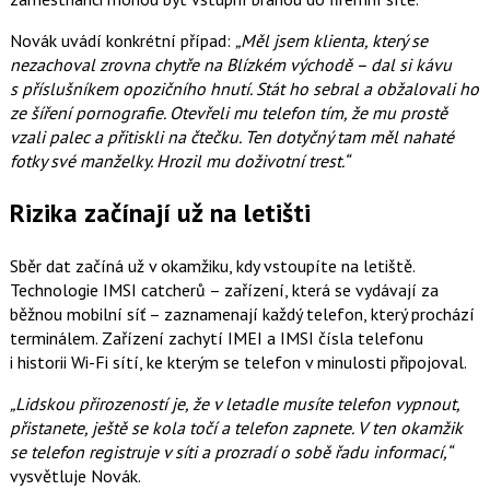
Novák uvádí konkrétní případ:
„Měl jsem klienta, který se
nezachoval zrovna chytře na Blízkém východě – dal si kávu
s příslušníkem opozičního hnutí. Stát ho sebral a obžalovali ho
ze šíření pornografie. Otevřeli mu telefon tím, že mu prostě
vzali palec a přitiskli na čtečku. Ten dotyčný tam měl nahaté
fotky své manželky. Hrozil mu doživotní trest.“
Rizika začínají už na letišti
Sběr dat začíná už v okamžiku, kdy vstoupíte na letiště.
Technologie IMSI catcherů – zařízení, která se vydávají za
běžnou mobilní síť – zaznamenají každý telefon, který prochází
terminálem. Zařízení zachytí IMEI a IMSI čísla telefonu
i historii Wi-Fi sítí, ke kterým se telefon v minulosti připojoval.
„Lidskou přirozeností je, že v letadle musíte telefon vypnout,
přistanete, ještě se kola točí a telefon zapnete. V ten okamžik
se telefon registruje v síti a prozradí o sobě řadu informací,“
vysvětluje Novák.