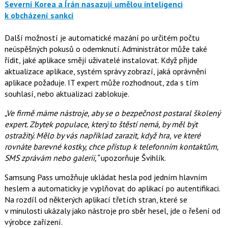
Severní Korea a Írán nasazují umělou inteligenci
k obcházení sankcí
Další možností je automatické mazání po určitém počtu
neúspěšných pokusů o odemknutí. Administrátor může také
řídit, jaké aplikace smějí uživatelé instalovat. Když přijde
aktualizace aplikace, systém správy zobrazí, jaká oprávnění
aplikace požaduje. IT expert může rozhodnout, zda s tím
souhlasí, nebo aktualizaci zablokuje.
„Ve firmě máme nástroje, aby se o bezpečnost postaral školený
expert. Zbytek populace, který to štěstí nemá, by měl být
ostražitý. Mělo by vás například zarazit, když hra, ve které
rovnáte barevné kostky, chce přístup k telefonním kontaktům,
SMS zprávám nebo galerii,“
upozorňuje Švihlík.
Samsung Pass umožňuje ukládat hesla pod jedním hlavním
heslem a automaticky je vyplňovat do aplikací po autentifikaci.
Na rozdíl od některých aplikací třetích stran, které se
v minulosti ukázaly jako nástroje pro sběr hesel, jde o řešení od
výrobce zařízení.