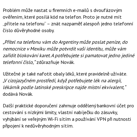
Problém může nastat u firemních e-mailů s dvoufázovým
ověřením, které posílá kód na telefon. Proto je nutné mít
„přítele na telefonu“ – znát nazpaměť alespoň jedno telefonní
číslo důvěryhodné osoby.
„Přítel na telefonu vám do Argentiny může poslat peníze, do
nemocnice v Mexiku může potvrdit vaši identitu, může vám
zařídit blokování karet. A potřebujete si pamatovat jedno jediné
telefonní číslo,“
zdůrazňuje Novák.
Užitečné je také nafotit obaly léků, které pravidelně užíváte.
„V cizojazyčném prostředí, když potřebujete lék na alergii,
lékárník podle latinské preskripce najde místní ekvivalent,“
dodává Novák.
Další praktické doporučení zahrnuje oddělený bankovní účet pro
cestování s nízkými limity, vlastní nabíječku do zásuvky,
vyhýbání se veřejným Wi-Fi sítím a používání VPN při nutnosti
připojení k nedůvěryhodným sítím.