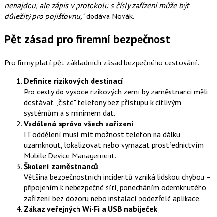
nenajdou, ale zápis v protokolu s čísly zařízení může být
důležitý pro pojišťovnu,"
dodává Novák.
Pět zásad pro firemní bezpečnost
Pro firmy platí pět základních zásad bezpečného cestování:
Definice rizikových destinací
Pro cesty do vysoce rizikových zemí by zaměstnanci měli
dostávat „čisté" telefony bez přístupu k citlivým
systémům a s minimem dat.
Vzdálená správa všech zařízení
IT oddělení musí mít možnost telefon na dálku
uzamknout, lokalizovat nebo vymazat prostřednictvím
Mobile Device Management.
Školení zaměstnanců
Většina bezpečnostních incidentů vzniká lidskou chybou –
připojením k nebezpečné síti, ponecháním odemknutého
zařízení bez dozoru nebo instalací podezřelé aplikace.
Zákaz veřejných Wi-Fi a USB nabíječek