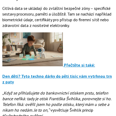
Citlivá data se ukládají do zvláštní bezpečné zóny – specifické
sestavy procesoru, paměti a úložiště. Tam se nachází například
biometrické údaje, certifikáty pro přístup do firemní sítě nebo
zdravotní data z nositelné elektroniky.
Přečtěte si také:
Den dětí? Tyto techno dárky do pěti tisíc vám vytrhnou trn
z paty
„Když se přihlašujete do bankovnictví otiskem prstu, telefon
bance neříká: tady je otisk Františka Švihlíka, porovnejte si ho.
Telefon říká: ověřil jsem ho podle otisku, který mám u sebe a
nikam ho nedám. Je to on,“
vysvětluje Švihlík princip
důvěryhodného ověření.