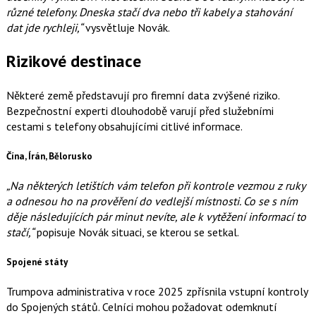
různé telefony. Dneska stačí dva nebo tři kabely a stahování
dat jde rychleji,“
vysvětluje Novák.
Rizikové destinace
Některé země představují pro firemní data zvýšené riziko.
Bezpečnostní experti dlouhodobě varují před služebními
cestami s telefony obsahujícími citlivé informace.
Čína, Írán, Bělorusko
„Na některých letištích vám telefon při kontrole vezmou z ruky
a odnesou ho na prověření do vedlejší místnosti. Co se s ním
děje následujících pár minut nevíte, ale k vytěžení informací to
stačí,“
popisuje Novák situaci, se kterou se setkal.
Spojené státy
Trumpova administrativa v roce 2025 zpřísnila vstupní kontroly
do Spojených států. Celníci mohou požadovat odemknutí