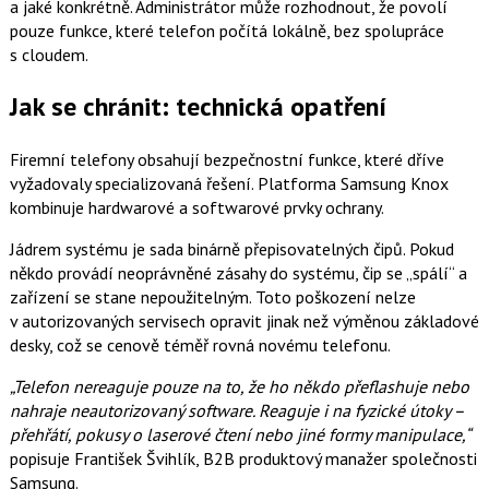
a jaké konkrétně. Administrátor může rozhodnout, že povolí
pouze funkce, které telefon počítá lokálně, bez spolupráce
s cloudem.
Jak se chránit: technická opatření
Firemní telefony obsahují bezpečnostní funkce, které dříve
vyžadovaly specializovaná řešení. Platforma Samsung Knox
kombinuje hardwarové a softwarové prvky ochrany.
Jádrem systému je sada binárně přepisovatelných čipů. Pokud
někdo provádí neoprávněné zásahy do systému, čip se „spálí“ a
zařízení se stane nepoužitelným. Toto poškození nelze
v autorizovaných servisech opravit jinak než výměnou základové
desky, což se cenově téměř rovná novému telefonu.
„Telefon nereaguje pouze na to, že ho někdo přeflashuje nebo
nahraje neautorizovaný software. Reaguje i na fyzické útoky –
přehřátí, pokusy o laserové čtení nebo jiné formy manipulace,“
popisuje František Švihlík, B2B produktový manažer společnosti
Samsung.