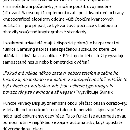
s mimořádnými požadavky je možné použít dvojnásobné
šifrování. Samsung již implementoval i post-kvantové ochrany –
kryptografické algoritmy odolné vůči útokům kvantových
počítačů – pro případ, že by kvantové počítače v budoucnu
ohrozily současné kryptografické standardy.
I soukromí uživatelé mají k dispozici pokročilé bezpečnostní
funkce. Samsung nabízí zabezpečenou složku, do které lze
ukládat citlivá data a aplikace. Přístup do této složky vyžaduje
samostatné heslo nebo biometrické ověření.
„Pokud mě někde někdo zastaví, sebere telefon a začne ho
lustrovat, nedostane se k datům v zabezpečené složce. Může to
být užitečné v kulturách, kde jsou některé typy fotografií
považovány za nevhodné až ilegální,“
vysvětluje Švihlík.
Funkce Privacy Display znemožní okolí přečíst obsah obrazovky.
V letadle nebo na konferenci tak nikdo neuvidí, s kým si píšete
nebo jaké dokumenty otevíráte. Tuto funkci lze automatizovat
pomocí rutin – například se zapne automaticky, když opustíte
důvěryhodnou lokaci.