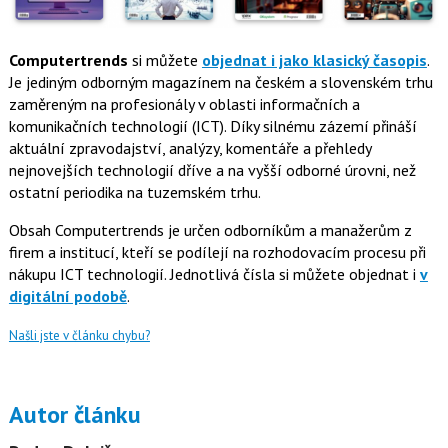
Computertrends
si můžete
objednat i jako klasický časopis
.
Je jediným odborným magazínem na českém a slovenském trhu
zaměreným na profesionály v oblasti informačních a
komunikačních technologií (ICT). Díky silnému zázemí přináší
aktuální zpravodajství, analýzy, komentáře a přehledy
nejnovejších technologií dříve a na vyšší odborné úrovni, než
ostatní periodika na tuzemském trhu.
Obsah Computertrends je určen odborníkům a manažerům z
firem a institucí, kteří se podílejí na rozhodovacím procesu při
nákupu ICT technologií. Jednotlivá čísla si můžete objednat i
v
digitální podobě
.
Našli jste v článku chybu?
Autor článku