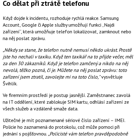
Co dělat při ztrátě telefonu
Když dojde k incidentu, rozhoduje rychlá reakce. Samsung
Account, Google či Apple služby umožňují funkci „Najdi
zařízení“, která umožňuje telefon lokalizovat, zamknout nebo
na něj poslat zprávu.
„Někdy se stane, že telefon nutně nemusí někdo ukrást. Prostě
jste ho nechali v taxíku. Když ten taxikář na to přijde večer, měl
za den 30 zákazníků. Když je telefon zamčený a nikdo na něj
nevolá, těžko pozná, čí je. Můžete na něj poslat zprávu: toto
zařízení jsem ztratil, zavolejte mi na toto číslo,"
vysvětluje
Švihlík.
Ve firemním prostředí je postup jasnější. Zaměstnanec zavolá
na IT oddělení, které zablokuje SIM kartu, odhlásí zařízení ze
všech služeb a vzdáleně smaže data.
Užitečné je mít poznamenané sériové číslo zařízení – IMEI.
Policie ho zaznamená do protokolu, což může pomoci při
jednání s pojišťovnou.
„Policisté vám telefon pravděpodobně