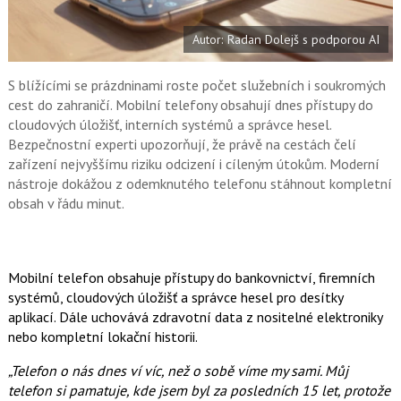
t
e
i
b
X
Autor: Radan Dolejš s podporou AI
o
o
k
u
S blížícími se prázdninami roste počet služebních i soukromých
cest do zahraničí. Mobilní telefony obsahují dnes přístupy do
cloudových úložišť, interních systémů a správce hesel.
Bezpečnostní experti upozorňují, že právě na cestách čelí
zařízení nejvyššímu riziku odcizení i cíleným útokům. Moderní
nástroje dokážou z odemknutého telefonu stáhnout kompletní
obsah v řádu minut.
Mobilní telefon obsahuje přístupy do bankovnictví, firemních
systémů, cloudových úložišť a správce hesel pro desítky
aplikací. Dále uchovává zdravotní data z nositelné elektroniky
nebo kompletní lokační historii.
„Telefon o nás dnes ví víc, než o sobě víme my sami. Můj
telefon si pamatuje, kde jsem byl za posledních 15 let, protože