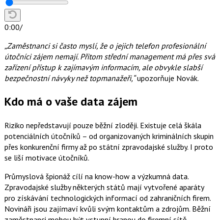
0:00
/
„Zaměstnanci si často myslí, že o jejich telefon profesionální
útočníci zájem nemají. Přitom střední management má přes svá
zařízení přístup k zajímavým informacím, ale obvykle slabší
bezpečnostní návyky než topmanažeři,“
upozorňuje Novák.
Kdo má o vaše data zájem
Riziko nepředstavují pouze běžní zloději. Existuje celá škála
potenciálních útočníků – od organizovaných kriminálních skupin
přes konkurenční firmy až po státní zpravodajské služby. I proto
se liší motivace útočníků.
Průmyslová špionáž cílí na know-how a výzkumná data.
Zpravodajské služby některých států mají vytvořené aparáty
pro získávání technologických informací od zahraničních firem.
Novináři jsou zajímaví kvůli svým kontaktům a zdrojům. Běžní
zaměstnanci mohou být vstupní branou do firemní sítě.