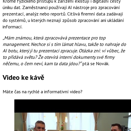
Kromě fyzického přístupu k zařízení existují i digitální cesty
úniku dat. Zaměstnanci používají AI nástroje pro zpracování
prezentací, analýz nebo reportů. Citlivá firemní data zadávají
do systémů, u kterých neznají způsob zpracování ani ukládání
informací.
„Mám známou, která zpracovává prezentace pro top
management. Nechce si s tím lámat hlavu, takže to nahraje do
AI botu, který jí tu prezentaci zpracuje. Otázka zní: ví vůbec, že
to přidává světu? Že otevírá interní dokumenty své firmy
něčemu, o čem neví, kam ta data jdou?“
ptá se Novák.
Video ke kávě
Máte čas na rychlé a informativní video?