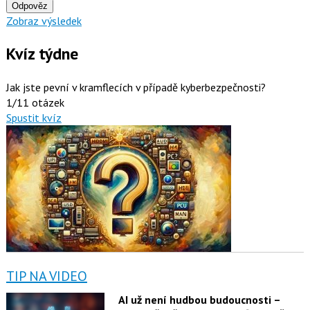
Odpověz
Zobraz výsledek
Kvíz týdne
Jak jste pevní v kramflecích v případě kyberbezpečnosti?
1/11 otázek
Spustit kvíz
TIP NA VIDEO
AI už není hudbou budoucnosti –