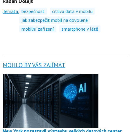
Radan Dolejš
Témata:
bezpečnost
citlivá data v mobilu
jak zabezpečit mobil na dovolené
mobilní zařízení
smartphone v létě
MOHLO BY VÁS ZAJÍMAT
New York pozastavil výstavbu velkých datových center