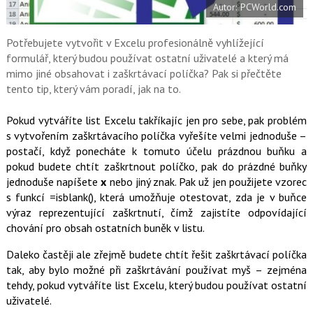
Autor: PCWorld.com
o
o
k
u
Potřebujete vytvořit v Excelu profesionálně vyhlížející
formulář, který budou používat ostatní uživatelé a který má
mimo jiné obsahovat i zaškrtávací políčka? Pak si přečtěte
tento tip, který vám poradí, jak na to.
Pokud vytváříte list Excelu takříkajíc jen pro sebe, pak problém
s vytvořením zaškrtávacího políčka vyřešíte velmi jednoduše –
postačí, když ponecháte k tomuto účelu prázdnou buňku a
pokud budete chtít zaškrtnout políčko, pak do prázdné buňky
jednoduše napíšete
x
nebo jiný znak. Pak už jen použijete vzorec
s funkcí =isblank(), která umožňuje otestovat, zda je v buňce
výraz reprezentující zaškrtnutí, čímž zajistíte odpovídající
chování pro obsah ostatních buněk v listu.
Daleko častěji ale zřejmě budete chtít řešit zaškrtávací políčka
tak, aby bylo možné při zaškrtávání používat myš – zejména
tehdy, pokud vytváříte list Excelu, který budou používat ostatní
uživatelé.