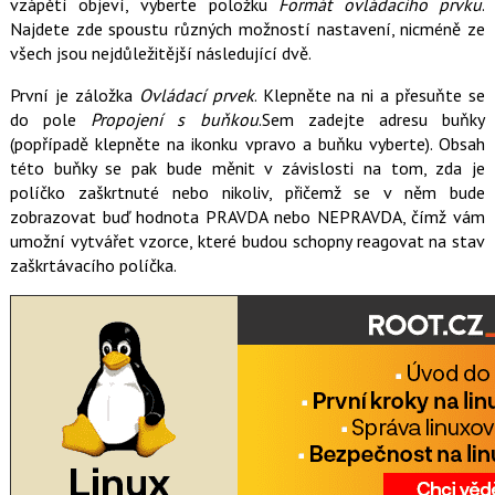
vzápětí objeví, vyberte položku
Formát ovládacího prvku
.
Najdete zde spoustu různých možností nastavení, nicméně ze
všech jsou nejdůležitější následující dvě.
První je záložka
Ovládací prvek
. Klepněte na ni a přesuňte se
do pole
Propojení s buňkou
.Sem zadejte adresu buňky
(popřípadě klepněte na ikonku vpravo a buňku vyberte). Obsah
této buňky se pak bude měnit v závislosti na tom, zda je
políčko zaškrtnuté nebo nikoliv, přičemž se v něm bude
zobrazovat buď hodnota PRAVDA nebo NEPRAVDA, čímž vám
umožní vytvářet vzorce, které budou schopny reagovat na stav
zaškrtávacího políčka.