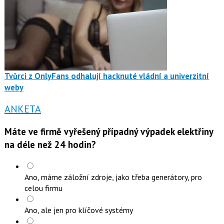
Tvůrci z OnlyFans odhalují hacknuté vládní a univerzitní
weby
ANKETA
Máte ve firmě vyřešený případný výpadek elektřiny
na déle než 24 hodin?
Ano, máme záložní zdroje, jako třeba generátory, pro
celou firmu
Ano, ale jen pro klíčové systémy