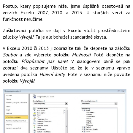
Postup, který popisujeme níže, jsme úspěšně otestovali na
verzích Excelu 2007, 2010 a 2013. U starších verzí za
funkčnost neručíme.
Zaškrtávací políčka se dají v Excelu vložit prostřednictvím
záložky
Vývojář
. Ta je ale bohužel standardně skryta.
V Excelu 2010 či 2013 ji zobrazíte tak, že klepnete na záložku
Soubor
a zde vyberete položku
Možnosti
. Poté klepněte na
položku
Přizpůsobit pás karet
. V dialogovém okně se pak
zobrazí dva seznamy. Ujistěte se, že je v seznamu vpravo
uvedena položka
Hlavní karty
. Poté v seznamu níže povolte
položku
Vývojář
.