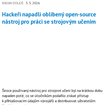
RADAN DOLEJŠ
5. 5. 2026
začali využívat k průnikům do zranitelných počítačů.
Hackeři napadli oblíbený open-source
nástroj pro práci se strojovým učením
Široce používaný nástroj pro strojové učení byl na krátkou dobu
napaden poté, co se útočníkům podařilo získat přístup
k přihlašovacím údajům vývojářů a distribuovat uživatelům