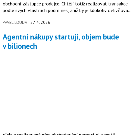
obchodní zástupce prodejce. Chtějí totiž realizovat transakce
podle svých vlastních podmínek, aniž by je kdokoliv ovlivňoval.
A k tomu ji má pomoci široká podpora AI nástrojů.
PAVEL LOUDA
27. 4. 2026
Agentní nákupy startují, objem bude
v bilionech
Výdaje realizované přes obchodování pomocí AI agentů