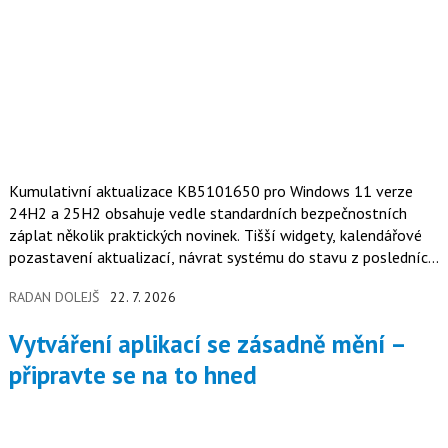
Kumulativní aktualizace KB5101650 pro Windows 11 verze
24H2 a 25H2 obsahuje vedle standardních bezpečnostních
záplat několik praktických novinek. Tišší widgety, kalendářové
pozastavení aktualizací, návrat systému do stavu z posledních
72 hodin, barevný filtr displeje a přepracovaný Bluetooth stack
RADAN DOLEJŠ
22. 7. 2026
patří k položkám, které snadno zapadnou v rozsáhlém
changelogu, ale v praxi ovlivní práci s operačním systémem víc
Vytváření aplikací se zásadně mění –
než většina záplat.
připravte se na to hned