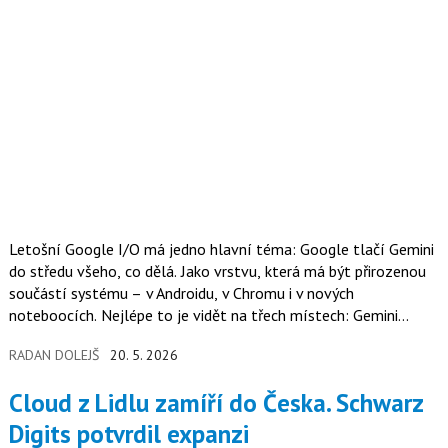
Letošní Google I/O má jedno hlavní téma: Google tlačí Gemini
do středu všeho, co dělá. Jako vrstvu, která má být přirozenou
součástí systému – v Androidu, v Chromu i v nových
noteboocích. Nejlépe to je vidět na třech místech: Gemini
Intelligence v Androidu, Gemini v Chromu na Androidu a
RADAN DOLEJŠ
20. 5. 2026
noteboocích Googlebook.
Cloud z Lidlu zamíří do Česka. Schwarz
Digits potvrdil expanzi