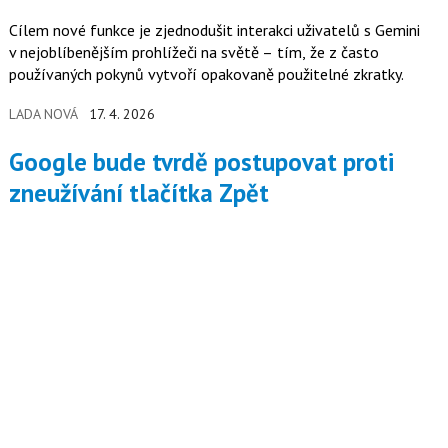
Cílem nové funkce je zjednodušit interakci uživatelů s Gemini
v nejoblíbenějším prohlížeči na světě – tím, že z často
používaných pokynů vytvoří opakovaně použitelné zkratky.
LADA NOVÁ
17. 4. 2026
Google bude tvrdě postupovat proti
zneužívání tlačítka Zpět