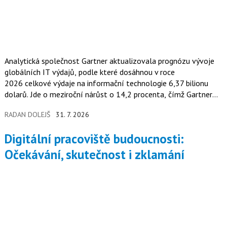
Analytická společnost Gartner aktualizovala prognózu vývoje
globálních IT výdajů, podle které dosáhnou v roce
2026 celkové výdaje na informační technologie 6,37 bilionu
dolarů. Jde o meziroční nárůst o 14,2 procenta, čímž Gartner
výrazně navýšil svůj předchozí odhad, který počítal s růstem
RADAN DOLEJŠ
31. 7. 2026
o 10,8 procenta na 6,15 bilionu dolarů. Hlavním faktorem
tohoto přehodnocení je pokračující expanze infrastruktury
Digitální pracoviště budoucnosti:
určené pro provoz umělé inteligence.
Očekávání, skutečnost i zklamání