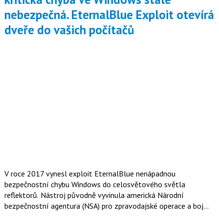
nebezpečná. EternalBlue Exploit otevírá
dveře do vašich počítačů
V roce 2017 vynesl exploit EternalBlue nenápadnou
bezpečnostní chybu Windows do celosvětového světla
reflektorů. Nástroj původně vyvinula americká Národní
bezpečnostní agentura (NSA) pro zpravodajské operace a boj
proti terorismu – jenže jakmile unikl na internet, hackeři ho