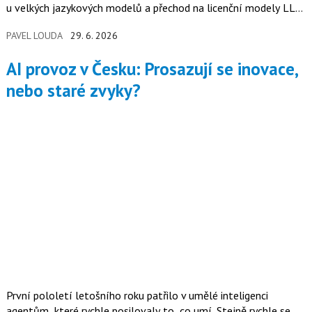
u velkých jazykových modelů a přechod na licenční modely LLM
založené na spotřebě.
PAVEL LOUDA
29. 6. 2026
AI provoz v Česku: Prosazují se inovace,
nebo staré zvyky?
První pololetí letošního roku patřilo v umělé inteligenci
agentům, které rychle posilovaly to, co umí. Stejně rychle se