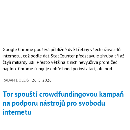
Google Chrome používá přibližně dvě třetiny všech uživatelů
internetu, což podle dat StatCounter představuje zhruba tři až
čtyři miliardy lidí. Přesto většina z nich nevyužívá prohlížeč
naplno. Chrome funguje dobře hned po instalaci, ale pod
povrchem nabízí řadu funkcí, které mohou zásadně zlepšit
RADAN DOLEJŠ
26. 5. 2026
každodenní práci s webem.
Tor spouští crowdfundingovou kampaň
na podporu nástrojů pro svobodu
internetu