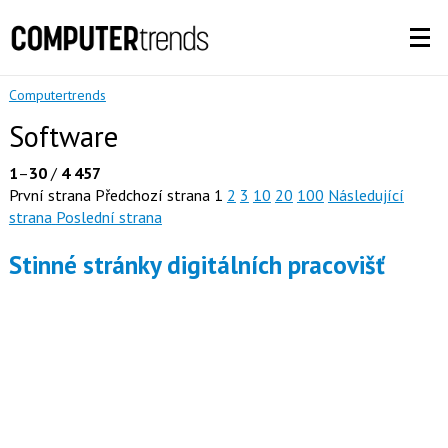
Computertrends
Software
1
–
30
/
4 457
První strana
Předchozí strana
1
2
3
10
20
100
Následující
strana
Poslední strana
Stinné stránky digitálních pracovišť