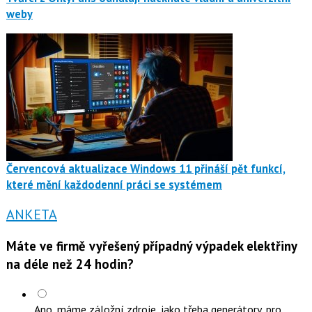
weby
Červencová aktualizace Windows 11 přináší pět funkcí,
které mění každodenní práci se systémem
ANKETA
Máte ve firmě vyřešený případný výpadek elektřiny
na déle než 24 hodin?
Ano, máme záložní zdroje, jako třeba generátory, pro