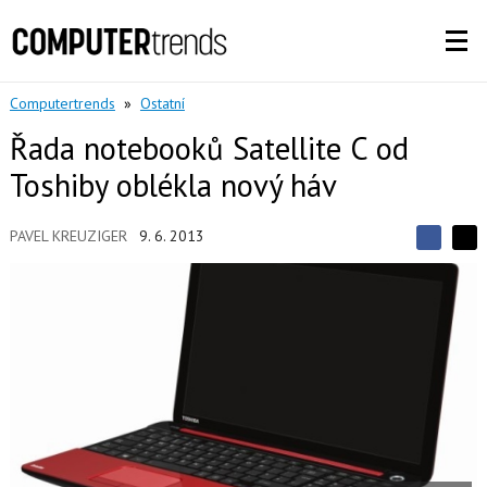
Computertrends
»
Ostatní
Řada notebooků Satellite C od
Toshiby oblékla nový háv
PAVEL KREUZIGER
9. 6. 2013
S
S
S
d
d
d
í
í
í
l
l
e
e
l
j
j
t
e
t
e
e
t
n
n
a
a
F
s
a
í
c
t
e
i
b
X