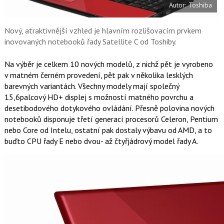
Autor: Toshiba
o
o
k
u
Nový, atraktivnější vzhled je hlavním rozlišovacím prvkem
inovovaných notebooků řady Satellite C od Toshiby.
Na výběr je celkem 10 nových modelů, z nichž pět je vyrobeno
v matném černém provedení, pět pak v několika lesklých
barevných variantách. Všechny modely mají společný
15,6palcový HD+ displej s možností matného povrchu a
desetibodového dotykového ovládání. Přesně polovina nových
notebooků disponuje třetí generací procesorů Celeron, Pentium
nebo Core od Intelu, ostatní pak dostaly výbavu od AMD, a to
buďto CPU řady E nebo dvou- až čtyřjádrový model řady A.