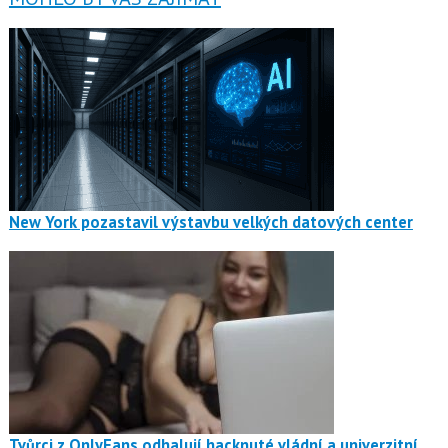
New York pozastavil výstavbu velkých datových center
Tvůrci z OnlyFans odhalují hacknuté vládní a univerzitní