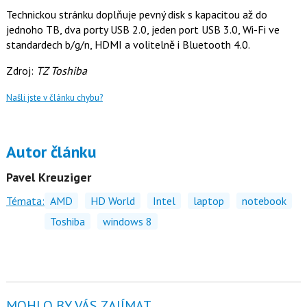
Technickou stránku doplňuje pevný disk s kapacitou až do
jednoho TB, dva porty USB 2.0, jeden port USB 3.0, Wi-Fi ve
standardech b/g/n, HDMI a volitelně i Bluetooth 4.0.
Zdroj:
TZ Toshiba
Našli jste v článku chybu?
Autor článku
Pavel Kreuziger
Témata:
AMD
HD World
Intel
laptop
notebook
Toshiba
windows 8
MOHLO BY VÁS ZAJÍMAT